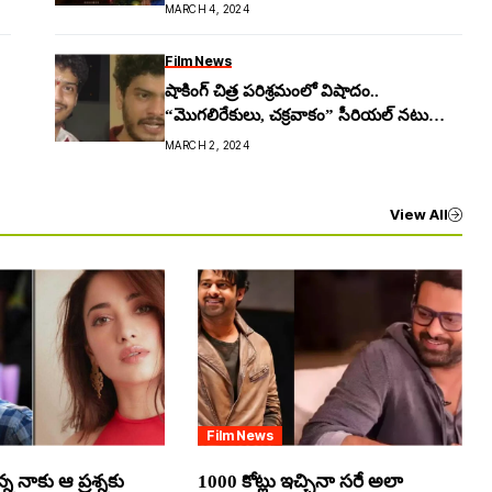
MARCH 4, 2024
Film News
షాకింగ్ చిత్ర పరిశ్రమంలో విషాదం..
“మొగలిరేకులు, చక్రవాకం” సీరియల్ నటుడు
కన్నుమూత..!
MARCH 2, 2024
View All
Film News
్న నాకు ఆ ప్రశ్నకు
1000 కోట్లు ఇచ్చినా సరే అలా