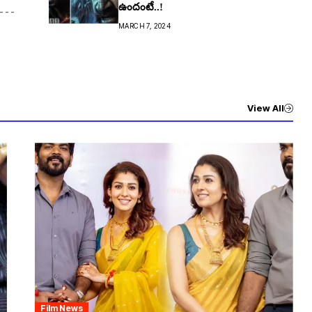
న్న
ఉందంటే..!
MARCH 7, 2024
View All
Film News