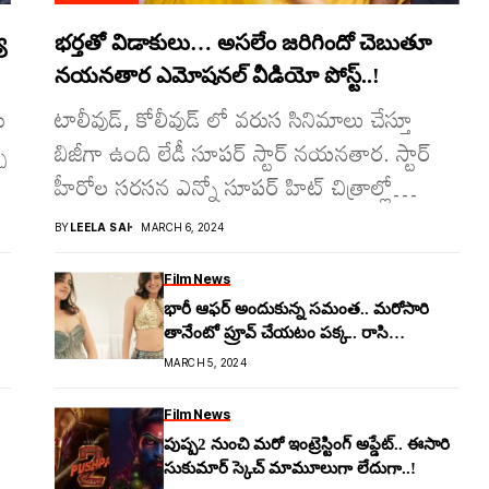
య
భర్తతో విడాకులు… అసలేం జరిగిందో చెబుతూ
నయనతార ఎమోషనల్​ వీడియో పోస్ట్..! ​
ు
టాలీవుడ్, కోలీవుడ్ లో వరుస సినిమాలు చేస్తూ
ి
బిజీగా ఉంది లేడీ సూపర్ స్టార్ నయనతార. స్టార్
హీరోల సరసన ఎన్నో సూపర్ హిట్ చిత్రాల్లో
నటించిన నయన్.. హీరోలతో సమానంగా...
BY
LEELA SAI
MARCH 6, 2024
Film News
భారీ ఆఫర్ అందుకున్న సమంత.. మరోసారి
తానేంటో ప్రూవ్ చేయటం పక్క.. రాసి
పెట్టుకోండి..!
MARCH 5, 2024
Film News
పుష్ప2 నుంచి మరో ఇంట్రెస్టింగ్ అప్డేట్.. ఈసారి
సుకుమార్ స్కెచ్ మామూలుగా లేదుగా..!