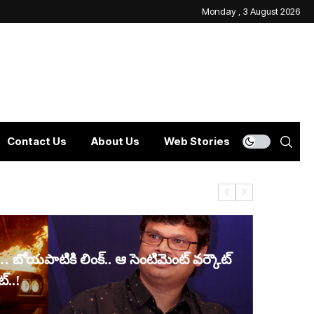
Monday , 3 August 2026
Contact Us
About Us
Web Stories
బోయపాటికి లింక్.. ఆ సెంటిమెంట్ వర్కౌట్
్..!