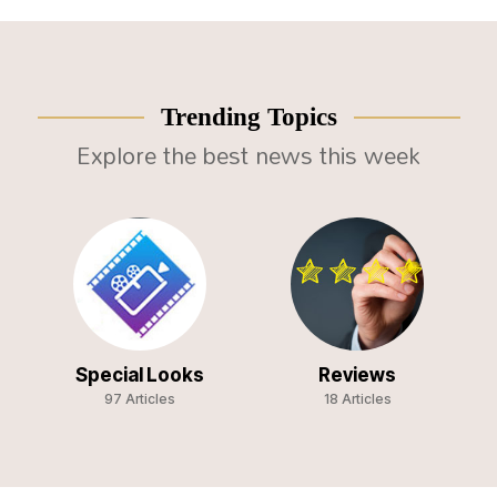
Trending Topics
Explore the best news this week
Special Looks
Reviews
97 Articles
18 Articles