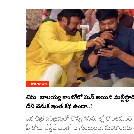
Film News
చిరు- బాల‌య్య కాంబోలో మిస్ అయిన మల్టీస్టారర
దీని వెనుక ఇంత క‌థ ఉందా..!
ఇక చిత్ర పరిశ్రమలో కొన్ని సినిమాల్లో కొంతమంది
హీరోలు చేస్తేనే ఎంతో బాగుంటుంది. మరికొందరు చే