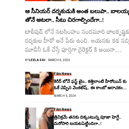
ఆ సీనియర్ దర్శకుడుకి అంత బలుపా.. బాలయ్
తోనే ఆటలా.. సీటు చిరగాల్సిందేగా..!
టాలీవుడ్ లోనే నట‌సింహం నందమూరి బాలకృష్ణక
దర్శకుల హీరో అనే పేరు ఉంది. ఆయనకు కథ నచ్చ
మూవీనీ ఓకే చేస్తే పూర్తిగా డైరెక్టర్ కి అయినా
సరెండర్ అయిపోతారు.. ఈ...
BY
LEELA SAI
MARCH 6, 2024
Film News
కెరీర్ లోనే ఫస్ట్ టైం.. కత్తిలాంటి హీరోయిన్ కు
ఓకే చెప్పిన వెంకటేష్.. ఈ కాంబో అరాచకం
మామూలుగా ఉండదు..!
MARCH 5, 2024
Film News
త్రివిక్రమే తనకు దిక్కంటున్న పూజా హెగ్దే..
మరోసారి బయటపెట్టిందిగా..!