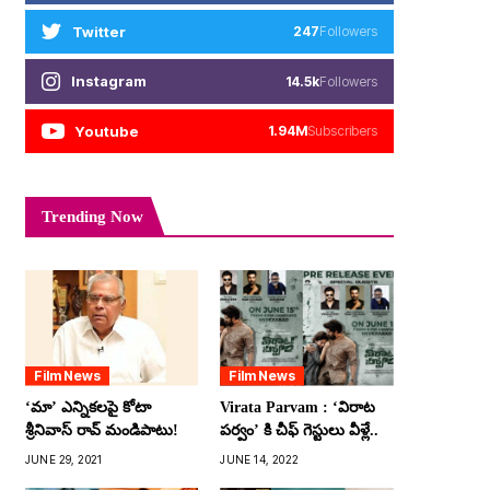
Twitter
247
Followers
Instagram
14.5k
Followers
Youtube
1.94M
Subscribers
Trending Now
Film News
Film News
‘మా’ ఎన్నికలపై కోటా
Virata Parvam : ‘విరాట
శ్రీనివాస్ రావ్ మండిపాటు!
పర్వం’ కి చీఫ్ గెస్టులు వీళ్లే..
JUNE 29, 2021
JUNE 14, 2022