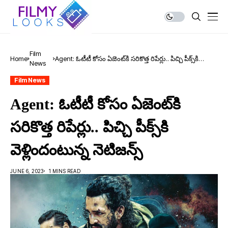
Film
Home
Agent: ఓటీటీ కోసం ఏజెంట్‌కి స‌రికొత్త రిపేర్లు.. పిచ్చి పీక్స్‌కి
News
వెళ్లిందంటున్న నెటిజ‌న్స్
Film News
Agent: ఓటీటీ కోసం ఏజెంట్‌కి
స‌రికొత్త రిపేర్లు.. పిచ్చి పీక్స్‌కి
వెళ్లిందంటున్న నెటిజ‌న్స్
JUNE 6, 2023
1 MINS READ