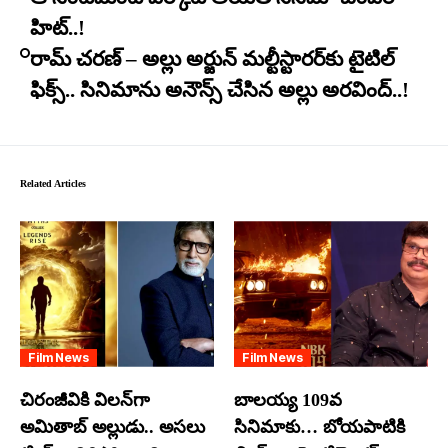
హిట్..!
రామ్ చరణ్ – అల్లు అర్జున్ మల్టీస్టారర్​కు టైటిల్
ఫిక్స్.. సినిమాను అనౌన్స్ చేసిన అల్లు అరవింద్..!
Related Articles
Film News
Film News
చిరంజీవికి విలన్‌గా
బాలయ్య 109వ
అమితాబ్ అల్లుడు.. అసలు
సినిమాకు… బోయపాటికి