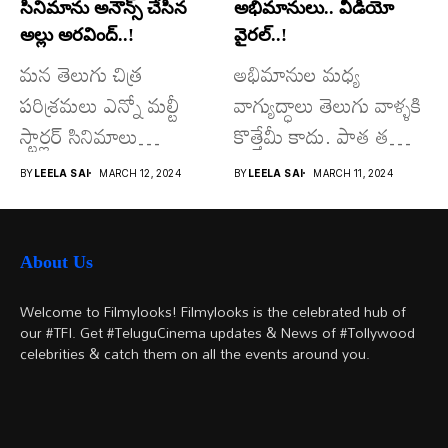
సినిమాను అనౌన్స్ చేసిన
అభిమానులు.. వీడియో
అల్లు అరవింద్..!
వైరల్..!
మన తెలుగు చిత్ర
అభిమానుల మధ్య
పరిశ్రమలు ఎన్నో మల్టీ
వాగ్యుద్ధాలు తెలుగు వాళ్ళకి
స్టార్లర్ సినిమాలు
కొత్తేమీ కాదు. పాత తరం
వచ్చాయి.. కొన్ని సినిమాలు
నటుల నుంచి నేటి...
BY
LEELA SAI
MARCH 12, 2024
BY
LEELA SAI
MARCH 11, 2024
అయితే...
About Us
Welcome to Filmylooks! Filmylooks is the celebrated hub of
our #TFI. Get #TeluguCinema updates & News of #Tollywood
celebrities & catch them on all the events around you.