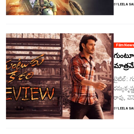
BY
LEELA SA
Film New
గుంటూర
మాత్రమే
టైటిల్‌:
రమ్యకృష్
రావు, వెన
BY
LEELA SA