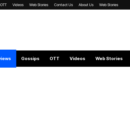
OTT
Videos
Web Stories
Contact Us
About Us
Web Stories
views
Gossips
OTT
Videos
Web Stories