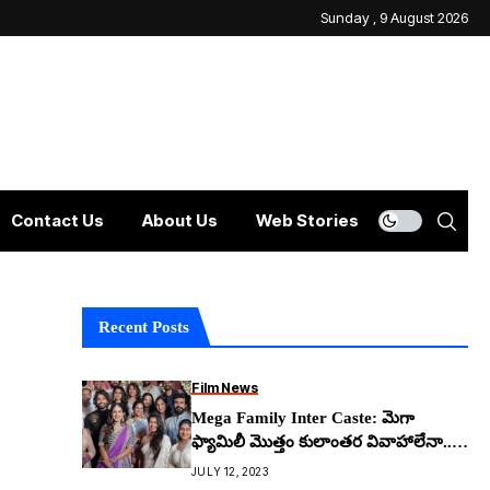
Sunday , 9 August 2026
Contact Us
About Us
Web Stories
Recent Posts
Film News
Mega Family Inter Caste: మెగా
ఫ్యామిలీ మొత్తం కులాంతర వివాహాలేనా..
ఏకంగా ఇన్ని పెళ్లిళ్లా?
JULY 12, 2023