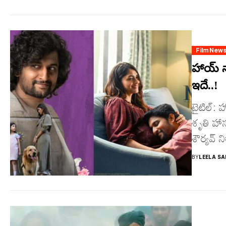
Film New
హాయ్ న
ఇదే..!
టైటిల్‌:
శృతి హాస
శౌర్యవ్‌
BY
LEELA SA