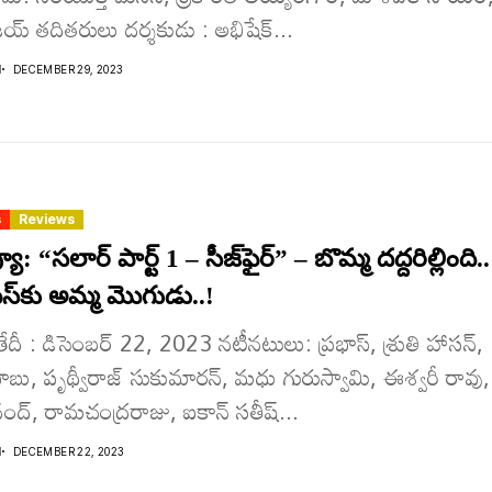
య్ తదితరులు దర్శకుడు : అభిషేక్‌...
I
DECEMBER 29, 2023
s
Reviews
ూ: “సలార్ పార్ట్‌ 1 – సీజ్‌ఫైర్‌” – బొమ్మ దద్దరిల్లింది..
ీస్‌కు అమ్మ మొగుడు..!
ేదీ : డిసెంబర్ 22, 2023 నటీనటులు: ప్రభాస్, శ్రుతి హాసన్,
బు, పృథ్వీరాజ్ సుకుమారన్, మధు గురుస్వామి, ఈశ్వరీ రావు,
ంద్, రామచంద్రరాజు, ఐకాన్ సతీష్...
I
DECEMBER 22, 2023