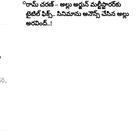
రామ్ చరణ్ – అల్లు అర్జున్ మల్టీస్టారర్​కు
టైటిల్ ఫిక్స్.. సినిమాను అనౌన్స్ చేసిన అల్లు
అరవింద్..!
ు
రి,