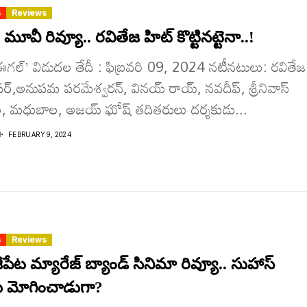
s
Reviews
మూవీ రివ్యూ.. రవితేజ హిట్ కొట్టిన‌ట్టెనా..!
 ‘ఈగల్’ విడుదల తేదీ : ఫిబ్రవరి 09, 2024 నటీనటులు: రవితేజ
పర్,అనుపమ పరమేశ్వరన్, వినయ్ రాయ్, నవదీప్, శ్రీనివాస్
 మధుబాల, అజయ్ ఘోష్ తదితరులు దర్శకుడు...
I
FEBRUARY 9, 2024
s
Reviews
ేట మ్యారేజ్ బ్యాండ్ సినిమా రివ్యూ.. సుహాస్
ు మోగించాడుగా?