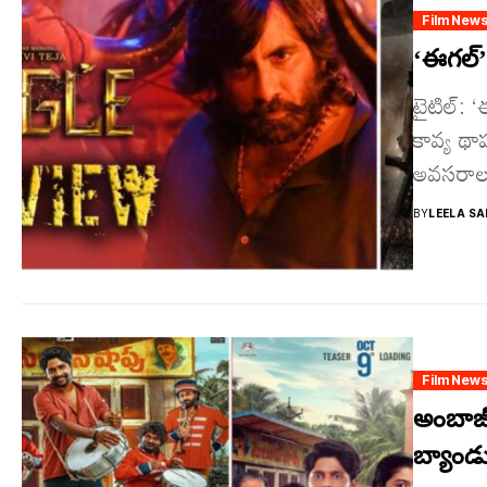
Film New
‘ఈగల్’ 
టైటిల్‌:
కావ్య థా
అవసరాల,
BY
LEELA SA
Film New
అంబాజీప
బ్యాండ