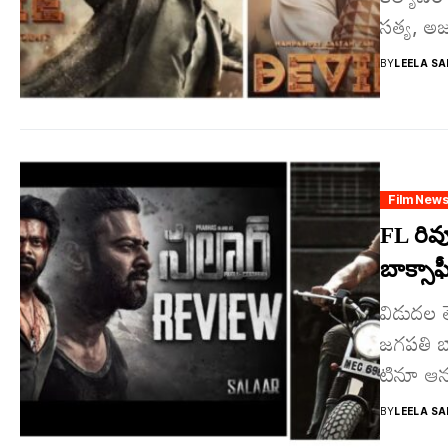
సత్య, అజ
BY
LEELA SA
Film New
FL రివ్య
బాక్సాఫ
విడుదల త
జగపతి బా
టినూ ఆన
BY
LEELA SA