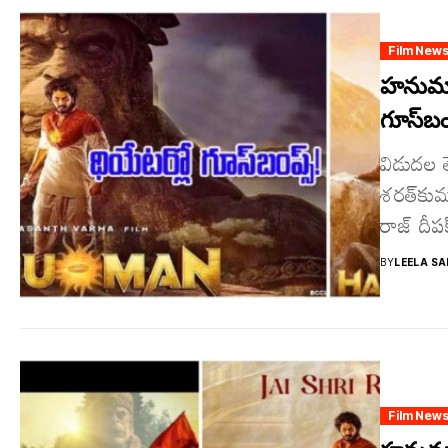
Film New
హనుమాన్
గూస్‌బంప
విడుదల త
శరత్‌కుమ
రాజ్ దీపక్
BY
LEELA SA
Film New