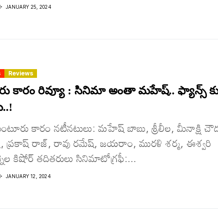
I
JANUARY 25, 2024
s
Reviews
ు కారం రివ్యూ : సినిమా అంతా మహేష్.. ఫ్యాన్స్ క
..!
 గుంటూరు కారం నటీనటులు: మహేష్ బాబు, శ్రీలీల, మీనాక్షి చౌద
ణ, ప్రకాష్ రాజ్, రావు రమేష్, జయరాం, మురళి శర్మ, ఈశ్వరి
్నెల కిషోర్ తదితరులు సినిమాటోగ్రఫీ:...
I
JANUARY 12, 2024