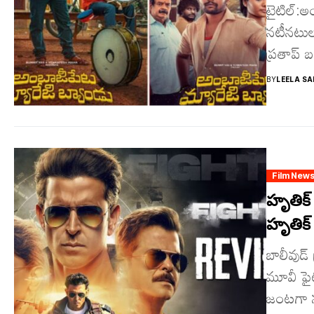
టైటిల్‌:
నటీనటులు
ప్రతాప్ 
BY
LEELA SA
Film New
హృతిక్ ర
హృతిక్ 
బాలీవుడ్ 
మూవీ ఫైట
జంటగా నట