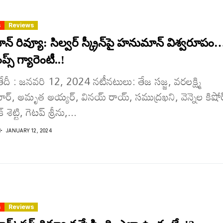
s
Reviews
 రివ్యూ: సిల్వర్ స్క్రీన్‌పై హనుమాన్ విశ్వరూపం
్స్ గ్యారెంటీ..!
ేదీ : జనవరి 12, 2024 నటీనటులు: తేజ సజ్జ, వరలక్ష్మి
ార్, అమృత అయ్యర్, వినయ్ రాయ్, సముద్రఖని, వెన్నెల కిషోర
 శెట్టి, గెటప్ శ్రీను,...
I
JANUARY 12, 2024
s
Reviews