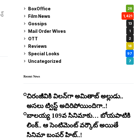
BoxOffice
26
శ్
Film News
1,421
Gossips
13
Mail Order Wives
1
OTT
2
Reviews
18
Special Looks
97
Uncategorized
7
Recent News
చిరంజీవికి విలన్‌గా అమితాబ్ అల్లుడు..
అసలు ట్విస్ట్ అదిరిపోయిందిగా..!
బాలయ్య 109వ సినిమాకు… బోయపాటికి
లింక్.. ఆ సెంటిమెంట్ వర్కౌట్ అయితే
సినిమా బంపర్ హిట్..!