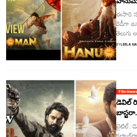
హనుమాన్
ఈసారి సంక
రెడీగా ఉ
తెలుగు ఆడ
BY
LEELA SA
Film New
డెవిల్ 
బాస్టరా
టైటిల్‌:
క‌ల్యాణ్