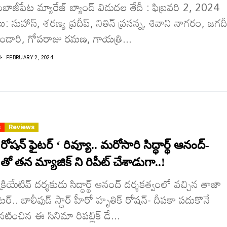
అంబాజీపేట మ్యారేజ్ బ్యాండ్ విడుదల తేదీ : ఫిబ్రవరి 2, 2024
: సుహాస్, శరణ్య ప్రదీప్, నితిన్ ప్రసన్న, శివాని నాగరం, జగదీ
బండారి, గోపరాజు రమణ, గాయత్రి...
I
FEBRUARY 2, 2024
s
Reviews
ోష‌న్ ఫైట‌ర్ ‘ రివ్యూ.. మరోసారి సిద్ధార్థ్‌ ఆనంద్-
తో తన మ్యాజిక్ ని రిపీట్ చేశాడుగా..!
క్రియేటివ్ దర్శకుడు సిద్ధార్థ్‌ ఆనంద్ దర్శకత్వంలో వచ్చిన తాజా
ర్.. బాలీవుడ్ స్టార్ హీరో హృతిక్ రోషన్- దీపకా పదుకొనే
ించిన ఈ సినిమా రిపబ్లిక్ డే...