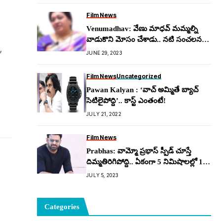
Film News
Venumadhav: వేణు మాధ‌వ్ మ‌మ్మ‌ల్ని
వాడుకొని మోసం చేశాడు.. న‌టి సంచ‌ల‌న
,
కామెంట్స్
JUNE 29, 2023
Film News
Uncategorized
Pawan Kalyan : ‘వాచ్ అమ్మితే బ్యాచ్
సెటిలైపోద్ది’.. కాస్ట్ ఎంతంటే!
JULY 21, 2022
Film News
Prabhas: వామ్మో ప్ర‌భాస్ స్పీడ్ చూస్తే
దిమ్మ‌తిరిగిపోద్ది.. ఏకంగా 5 నిమిషాలల్లో 150
డ్రెస్సులు కొంటాడా?
JULY 5, 2023
Categories