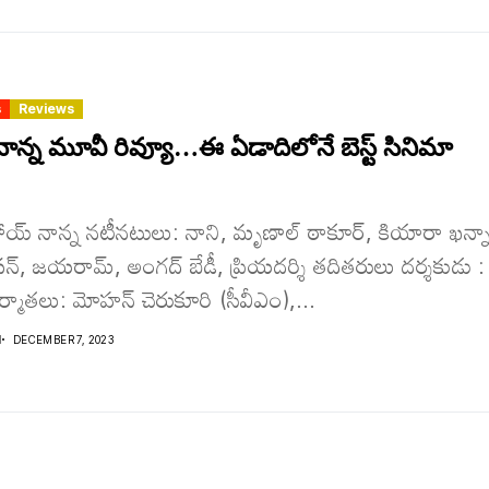
s
Reviews
ాన్న మూవీ రివ్యూ…ఈ ఏడాదిలోనే బెస్ట్ సినిమా
 హాయ్ నాన్న‌ నటీనటులు: నాని, మృణాల్‌ ఠాకూర్‌, కియారా ఖన్న
న్‌, జయరామ్‌, అంగద్‌ బేడీ, ప్రియదర్శి తదితరులు దర్శకుడు :
 నిర్మాతలు: మోహన్ చెరుకూరి (సీవీఎం),...
I
DECEMBER 7, 2023