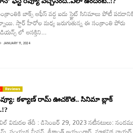
’ ఫస్ట్ రివ్యూ వచ్చేసింది..ఎలా ఉందంటే..!?
్రాంతికి బాక్స్ ఆఫీస్ వద్ద ఐదు స్ట్రైట్ సినిమాలు పోటీ పడడానిక
న్నాయి. స్టార్ హీరోల మధ్య జరుగుతున్న ఈ సంక్రాంతి పోరు
ియన్స్ లో ఆసక్తిని...
I
JANUARY 11, 2024
s
Reviews
రివ్యూ: కళ్యాణ్ రామ్ ఊచకొత.. సినిమా బ్లాక్
..!?
 డెవిల్ విడుదల తేదీ : డిసెంబర్ 29, 2023 నటీనటులు: నంద‌మ
‌రామ్. సంయుక్త మీనన్, శ్రీకాంత్ అయ్యంగార్, మాళవిక నాయర్