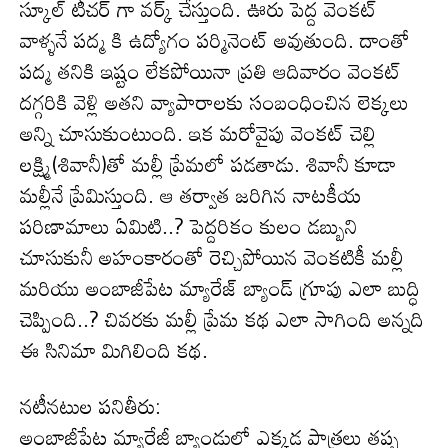
స్కూల్ టీచర్ గా వర్క్ చేస్తుంది. ఊరు పెద్ద వెంకట్
వాళ్ళనే పద్మ కి ఉద్యోగం పర్మినెంట్ అవుతుంది. దాంతో
పద్మ త‌నికి ఇష్టం లేకపోయినా ప్రతి ఆదివారం వెంకట్
దగ్గరికి వెళ్లి అతని వ్యాపారాలకు సంబంధించిన లెక్కలు
అన్ని చూసుకుంటుంది. ఇక మరోవైపు వెంకట్ చెల్లి
లక్ష్మి(శివానీ)తో మల్లీ ప్రేమలో పడతాడు. శివానీ కూడా
మల్లీనే ప్రేమిస్తుంది. ఆ తర్వాత జరిగిన నాటకీయ‌
పరిణామాలు ఏమిటి..? పెద్దరికం కులం డబ్బుని
చూసుకునీ అహంకారంతో రెచ్చిపోయిన వెంకటికీ మల్లీ
మరియు అంబాజీపేట మ్యారేజ్ బ్యాండ్ గ్రూపు ఎలా బుద్ధి
చెప్పింది..? చివరకు మల్లీ ప్రేమ కథ ఎలా సాగింది అన్నది
ఈ సినిమా మిగిలింది కథ‌.
నటీనటుల పనితీరు:
అంబాజీపేట మ్యారేజీ బ్యాండులో ఎక్కడ పాత్రలు తప్ప