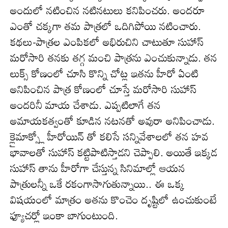
అందులో నటించిన న‌టిన‌టులు కనిపించరు. అందరూ
ఎంతో చక్కగా తమ పాత్రలో ఒదిగిపోయి నటించారు.
కథలు-పాత్రల ఎంపికలో అభిరుచిని చాటుతూ సుహాస్
మరోసారి తనకు తగ్గ మంచి పాత్రను ఎంచుకున్నాడు. తన
లుక్స్‌ కోణంలో చూసి కొన్ని చోట్ల ఇతను హీరో ఏంటి
అనిపించిన పాత్ర కోణంలో చూస్తే మరోసారి సుహాస్
అందరినీ మాయ చేశాడు. ఎప్పటిలాగే తన
అమాయకత్వంతో కూడిన నటనతో అవురా అనిపించాడు.
క్లైమాక్స్లో హీరోయిన్ తో కలిసే సన్నివేశాలలో తన హవ
భావాలతో సుహాస్ కట్టిపాటిస్తాడని చెప్పాలి. అయితే ఇక్కడ
సుహాస్ తాను హీరోగా చేస్తున్న సినిమాల్లో ఆయన
పాత్రులన్నీ ఒకే రకంగాసాగుతున్నాయి.. ఈ ఒక్క
విషయంలో మాత్రం అతను కొంచెం దృష్టిలో ఉంచుకుంటే
ఫ్యూచర్లో ఇంకా బాగుంటుంది.