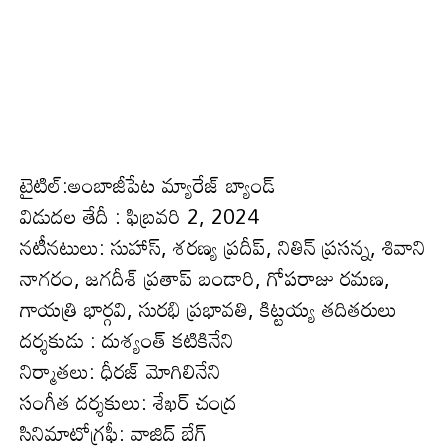
టైటిల్‌:అంబాజీపేట మ్యారేజ్ బ్యాండ్
విడుదల తేదీ : ఫిబ్రవరి 2, 2024
నటీనటులు: సుహాస్, శరణ్య ప్రదీప్, నితిన్ ప్రసన్న, శివాని
నాగరం, జగదీశ్ ప్రతాప్ బండారి, గోపరాజు రమణ,
గాయత్రి భార్గవి, సురభి ప్రభావతి, కిట్టయ్య తదితరులు
దర్శకుడు : దుశ్యంత్‌ కటికినేని
నిర్మాతలు: ధీరజ్ మోగిలినేని
సంగీత దర్శకులు: శేఖర్ చంద్ర
సినిమాటోగ్రఫీ: వాజిద్ బేగ్