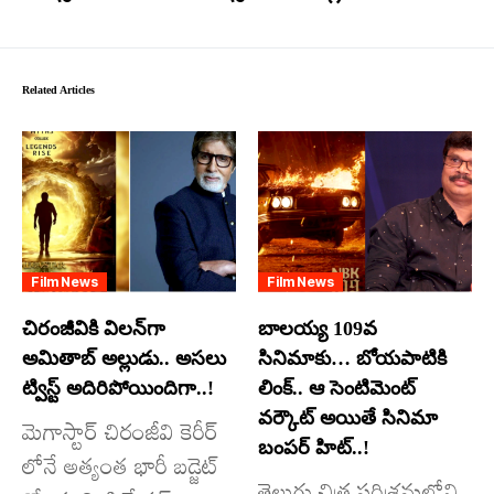
Related Articles
Film News
Film News
చిరంజీవికి విలన్‌గా
బాలయ్య 109వ
అమితాబ్ అల్లుడు.. అసలు
సినిమాకు… బోయపాటికి
ట్విస్ట్ అదిరిపోయిందిగా..!
లింక్.. ఆ సెంటిమెంట్
వర్కౌట్ అయితే సినిమా
మెగాస్టార్ చిరంజీవి కెరీర్
బంపర్ హిట్..!
లోనే అత్యంత భారీ బడ్జెట్
తెలుగు చిత్ర పరిశ్రమలోని