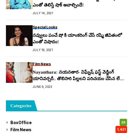
ఎంతో తెలిస్తే షాక్ అవాల్సిందే!
JULY 14, 2021
Special Looks
నవ్వులు పంచే షో కి యాంకరింగ్ చేసే రష్మి జీవితంలో
ఎంతో విషాదం!
JULY 19, 2021
Film News
Nayanthara: న‌య‌న‌తార‌- విఘ్నేష్ ఫ‌స్ట్ వెడ్డింగ్
యానివ‌ర్స‌రీ.. తొలిసారి పిల్ల‌ల‌ని ప‌రిచ‌యం చేసిన లేడి
సూప‌ర్ స్టార్
JUNE 9, 2023
Categories
BoxOffice
26
Film News
1,421