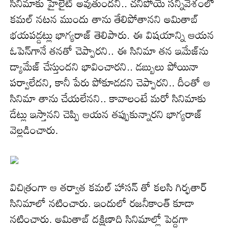
సినిమాకు హైలైట్ అవుతుందని.. చనిపోయే సన్నివేశంలో
కమల్ నటన ముందు తాను తేలిపోతానని అమితాబ్
భయపడ్డట్లు భాగ్యరాజ్ తెలిపారు. ఈ విషయాన్ని ఆయన
ఓపెన్‌గానే తనతో చెప్పారని.. ఈ సినిమా తన ఇమేజ్‌ను
డ్యామేజ్ చేస్తుందని భావించారని.. డబ్బులు పోయినా
పర్వాలేదని, కానీ పేరు పోకూడదని చెప్పారని.. దీంతో ఆ
సినిమా తాను చేయలేనని.. కావాలంటే మరో సినిమాకు
డేట్లు ఇస్తానని చెప్పి ఆయన తప్పుకున్నారని భాగ్యరాజ్
వెల్లడించారు.
విచిత్రంగా ఆ తర్వాత కమల్ హాసన్ తో కలసి గిర్ఫతార్
సినిమాలో నటించారు. ఇందులో రజనీకాంత్ కూడా
నటించారు. అమితాబ్ దక్షిణాది సినిమాల్లో పెద్దగా