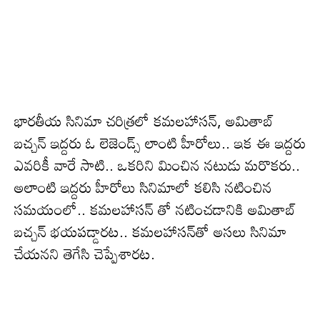
భారతీయ సినిమా చరిత్రలో కమలహాసన్, అమితాబ్
బచ్చన్ ఇద్దరు ఓ లెజెండ్స్ లాంటి హీరోలు.. ఇక ఈ ఇద్దరు
ఎవరికీ వారే సాటి.. ఒకరిని మించిన నటుడు మరొకరు..
అలాంటి ఇద్దరు హీరోలు సినిమాలో కలిసి నటించిన
సమయంలో.. కమలహాసన్ తో నటించడానికి అమితాబ్
బచ్చన్ భయపడ్డారట.. కమలహాసన్‌తో అసలు సినిమా
చేయనని తెగేసి చెప్పేశారట.