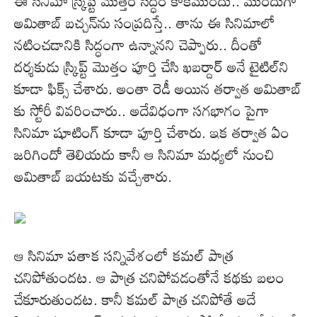
ఈ సినిమా స్క్రిప్ట్ మొత్తం సిద్ధం కాకముందు.. ముందుగా
అమితాబ్ బచ్చన్‌ను సంప్రదిస్తే.. తాను ఈ సినిమాలో
నటించడానికి సిద్ధంగా ఉన్నానని చెప్పారు.. దీంతో
దర్శకుడు స్క్రిప్ట్ మొత్తం పూర్తి చేసి ఖబర్దార్ అనే టైటిల్‌ని
కూడా ఫిక్స్ చేశారు. అంతా రెడీ అయిన తర్వాత అమితాబ్
కు స్టోరీ వివరించారు.. అదేవిధంగా సగభాగం పైగా
సినిమా షూటింగ్ కూడా పూర్తి చేశారు. ఇక తర్వాత ఏం
జరిగిందో తెలియదు కానీ ఆ సినిమా మధ్యలో నుంచి
అమితాబ్ బయటకు వచ్చేశారు.
ఆ సినిమా పతాక సన్నివేశంలో కమల్ పాత్ర
చనిపోతుందట. ఆ పాత్ర చనిపోవడంతోనే కథకు బలం
చేకూరుతుందట. కానీ కమల్ పాత్ర చనిపోతే అదే