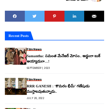
Recent Posts
Film News
Samantha: స‌మంత మేనేజ‌ర్ మోసం.. అడ్డంగా బుక్
అయ్యాడుగా…!
SEPTEMBER 1, 2023
Film News
RRR GANESH : ‘కొమరం భీమ్’ గణేషుడు
ముస్తాబవుతున్నాడు..
JULY 26, 2022