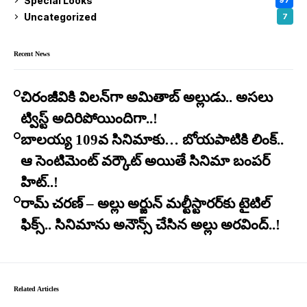
Special Looks
97
Uncategorized
7
Recent News
చిరంజీవికి విలన్‌గా అమితాబ్ అల్లుడు.. అసలు
ట్విస్ట్ అదిరిపోయిందిగా..!
బాలయ్య 109వ సినిమాకు… బోయపాటికి లింక్..
ఆ సెంటిమెంట్ వర్కౌట్ అయితే సినిమా బంపర్
హిట్..!
రామ్ చరణ్ – అల్లు అర్జున్ మల్టీస్టారర్​కు టైటిల్
ఫిక్స్.. సినిమాను అనౌన్స్ చేసిన అల్లు అరవింద్..!
Related Articles