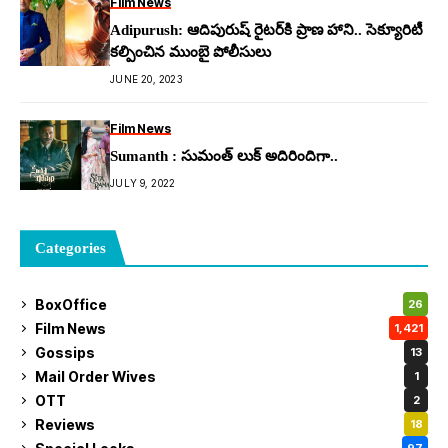
Film News
Adipurush: ఆదిపురుష్ రైట‌ర్‌కి ప్రాణ హాని.. సెక్యూరిటీ
క‌ల్పించిన ముంబై పోలీసులు
JUNE 20, 2023
Film News
Sumanth : సుమంత్ లుక్ అదిరిందిగా..
JULY 9, 2022
Categories
BoxOffice
26
Film News
1,421
Gossips
13
Mail Order Wives
1
OTT
2
Reviews
18