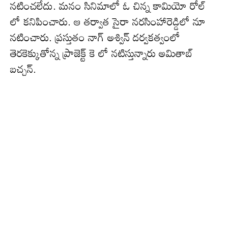
నటించలేదు. మనం సినిమాలో ఓ చిన్న కామియో రోల్
లో కనిపించారు. ఆ తర్వాత సైరా నరసింహారెడ్డిలో నూ
నటించారు. ప్రస్తుతం నాగ్ అశ్విన్ దర్వకత్వంలో
తెరకెక్కుతోన్న ప్రాజెక్ట్ కె లో నటిస్తున్నారు అమితాబ్
బచ్చన్.