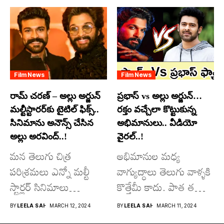
అందులో కొందరు
మాత్రమే...
Film News
Film News
రామ్ చరణ్ – అల్లు అర్జున్
ప్రభాస్ vs అల్లు అర్జున్…
మల్టీస్టారర్​కు టైటిల్ ఫిక్స్..
రక్తం వచ్చేలా కొట్టుకున్న
సినిమాను అనౌన్స్ చేసిన
అభిమానులు.. వీడియో
అల్లు అరవింద్..!
వైరల్..!
మన తెలుగు చిత్ర
అభిమానుల మధ్య
పరిశ్రమలు ఎన్నో మల్టీ
వాగ్యుద్ధాలు తెలుగు వాళ్ళకి
స్టార్లర్ సినిమాలు
కొత్తేమీ కాదు. పాత తరం
వచ్చాయి.. కొన్ని సినిమాలు
నటుల నుంచి నేటి...
BY
LEELA SAI
MARCH 12, 2024
BY
LEELA SAI
MARCH 11, 2024
అయితే...