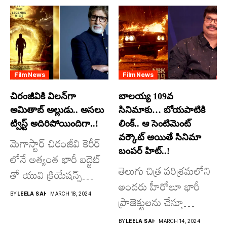
Film News
Film News
చిరంజీవికి విలన్‌గా
బాలయ్య 109వ
అమితాబ్ అల్లుడు.. అసలు
సినిమాకు… బోయపాటికి
ట్విస్ట్ అదిరిపోయిందిగా..!
లింక్.. ఆ సెంటిమెంట్
వర్కౌట్ అయితే సినిమా
మెగాస్టార్ చిరంజీవి కెరీర్
బంపర్ హిట్..!
లోనే అత్యంత భారీ బడ్జెట్
తెలుగు చిత్ర పరిశ్రమలోని
తో యువి క్రియేషన్స్
అందరు హీరోలూ భారీ
రూపొందిస్తున్న
BY
LEELA SAI
MARCH 18, 2024
ప్రాజెక్టులను చేస్తూ
విశ్వంభర...
దూసుకుపోతోన్నారు.
BY
LEELA SAI
MARCH 14, 2024