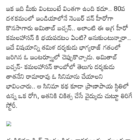
ఇక ఇది మీకు వింటుంటే వింతగా ఉంది కదూ.. 80వ
దశక‌మంలో ఇండియాలోనే నెంబర్ వన్ హీరోగా
కొనసాగారు అమితాబ్ బచ్చన్.. అలాంటి ఈ అగ్ర హీరో
కమలహాసన్ కి భయపడటం ఏంటి? అనుకుంటున్నారా..
ఇదే విషయాన్ని తమిళ దర్శకుడు భాగ్యరాజ్ గతంలో
జరిగిన ఓ ఇంటర్వ్యూలో చెప్పుకొచ్చాడు. అమితాబ్
బచ్చన్- కమలహాసన్ కాంబోలో తెలుగు దర్శకుడు
తాతనేని రామారావు ఓ సినిమాను చేయాలని
భావించారు.. ఆ సినిమా కథ కూడా ప్రాణాపాయ స్థితిలో
ఉన్న ఒక రోగి, అతనికి చికిత్స చేసే వైద్యుడు చుట్టూ తిరిగే
స్టోరీ.