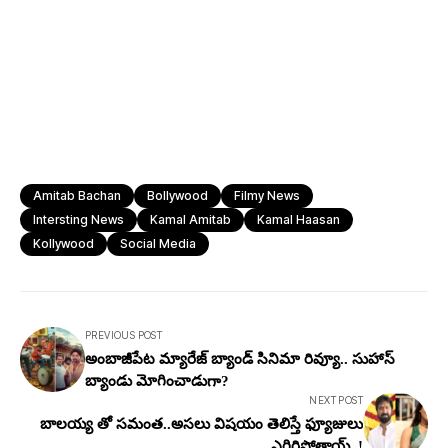
Amitab Bachan
Bollywood
Filmy News
Intersting News
Kamal Amitab
Kamal Haasan
Kollywood
Social Media
PREVIOUS POST
అంబాజీపేట మ్యారేజ్ బ్యాండ్ సినిమా రివ్యూ.. సుహాస్
బ్యాండు మోగించాడుగా?
NEXT POST
బాలయ్య తో సమంత..అసలు విషయం తెలిస్తే ఫ్యూజులు
ఎగిరిపోతాయ్..!