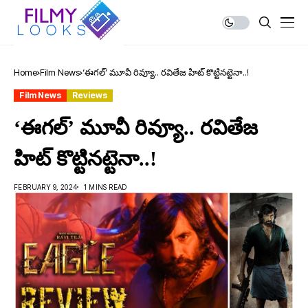
Home
Film News
‘ఈగల్’ మూవీ రివ్యూ.. రవితేజ హిట్ కొట్టిన‌ట్టెనా..!
Film News
Reviews
‘ఈగల్’ మూవీ రివ్యూ.. రవితేజ
హిట్ కొట్టిన‌ట్టెనా..!
FEBRUARY 9, 2024
1 MINS READ