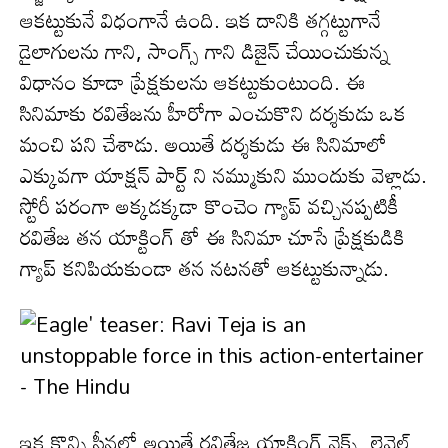
ఆకట్టుకునే విధంగానే ఉంది. ఇక దానికి తగ్గట్టుగానే
డైలాగులను గాని, సాంగ్స్ గాని డిజైన్ చేయించుకున్న
విధానం కూడా ప్రేక్షకులను ఆకట్టుకుంటుంది. ఈ
సినిమాకు రవితేజను హీరోగా ఎంచుకొని దర్శకుడు ఒక
మంచి పని చేశాడు. అయితే దర్శకుడు ఈ సినిమాలో
ఎక్కువగా యాక్షన్ పార్ట్ ని నమ్ముకుని ముందుకు వెళ్లాడు.
స్టోరీ పరంగా అక్కడక్కడా కొంచెం గ్యాప్ వచ్చినప్పటికీ
రవితేజ తన యాక్టింగ్ తో ఈ సినిమా చూసే ప్రేక్షకుడికి
గ్యాప్ కనిపియకుండా తన నటనతో ఆకట్టుకున్నాడు.
ఇక కొన్ని సీన్లలో అయితే రవితేజ యాక్టింగ్ నెక్స్ట్ లెవెల్