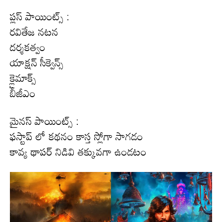
ప్లస్ పాయింట్స్ :
రవితేజ నటన
దర్శకత్వం
యాక్షన్ సీక్వెన్స్
క్లైమాక్స్
బీజీఎం
మైనస్ పాయింట్స్ :
ఫస్టాప్ లో కథనం కాస్త స్లోగా సాగడం
కావ్య థాపర్ నిడివి తక్కువగా ఉండటం