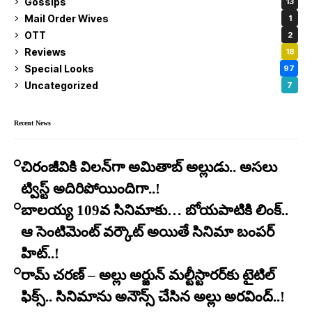
Gossips
13
Mail Order Wives
1
OTT
2
Reviews
18
Special Looks
97
Uncategorized
7
Recent News
చిరంజీవికి విలన్‌గా అమితాబ్ అల్లుడు.. అసలు
ట్విస్ట్ అదిరిపోయిందిగా..!
బాలయ్య 109వ సినిమాకు… బోయపాటికి లింక్..
ఆ సెంటిమెంట్ వర్కౌట్ అయితే సినిమా బంపర్
హిట్..!
రామ్ చరణ్ – అల్లు అర్జున్ మల్టీస్టారర్​కు టైటిల్
ఫిక్స్.. సినిమాను అనౌన్స్ చేసిన అల్లు అరవింద్..!