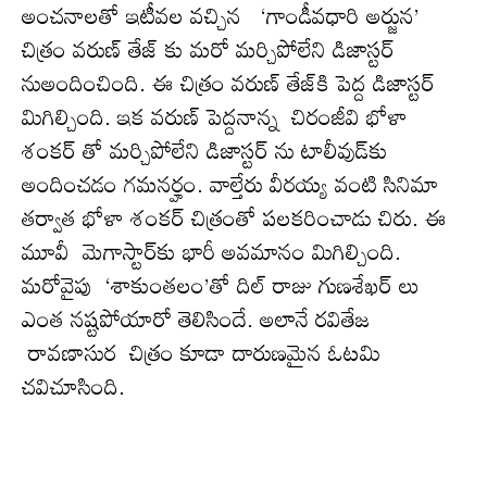
అంచ‌నాల‌తో ఇటీవ‌ల వ‌చ్చిన ‘గాండీవధారి అర్జున’
చిత్రం వరుణ్ తేజ్ కు మరో మర్చిపోలేని డిజాస్టర్
నుఅందించింది. ఈ చిత్రం వ‌రుణ్ తేజ్‌కి పెద్ద డిజాస్ట‌ర్
మిగిల్చింది. ఇక వ‌రుణ్ పెద్ద‌నాన్న చిరంజీవి భోళా
శంకర్ తో మర్చిపోలేని డిజాస్టర్ ను టాలీవుడ్‌కు
అందించడం గ‌మ‌న‌ర్హం. వాల్తేరు వీర‌య్య వంటి సినిమా
త‌ర్వాత భోళా శంకర్ చిత్రంతో ప‌ల‌క‌రించాడు చిరు. ఈ
మూవీ మెగాస్టార్‌కు భారీ అవమానం మిగిల్చింది.
మ‌రోవైపు ‘శాకుంతలం’తో దిల్ రాజు గుణశేఖర్ లు
ఎంత నష్టపోయారో తెలిసిందే. అలానే ర‌వితేజ
రావణాసుర చిత్రం కూడా దారుణ‌మైన ఓట‌మి
చ‌విచూసింది.