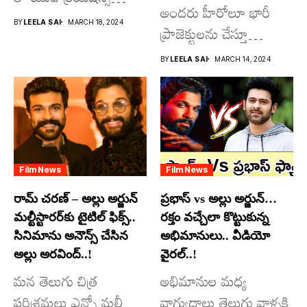
అందరు హీరోలూ భారీ
రూపొందిస్తున్న
BY
LEELA SAI
MARCH 18, 2024
ప్రాజెక్టులను చేస్తూ
విశ్వంభర...
దూసుకుపోతోన్నారు.
BY
LEELA SAI
MARCH 14, 2024
అందులో కొందరు
మాత్రమే...
Film News
Film News
రామ్ చరణ్ – అల్లు అర్జున్
ప్రభాస్ vs అల్లు అర్జున్…
మల్టీస్టారర్​కు టైటిల్ ఫిక్స్..
రక్తం వచ్చేలా కొట్టుకున్న
సినిమాను అనౌన్స్ చేసిన
అభిమానులు.. వీడియో
అల్లు అరవింద్..!
వైరల్..!
మన తెలుగు చిత్ర
అభిమానుల మధ్య
పరిశ్రమలు ఎన్నో మల్టీ
వాగ్యుద్ధాలు తెలుగు వాళ్ళకి