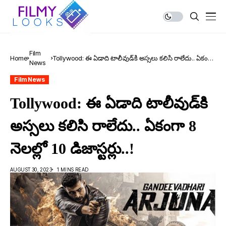
Film
Home
Tollywood: ఈ ఏడాది టాలీవుడ్‌కి అస్స‌లు క‌లిసి రాలేదు.. ఏకంగా
News
8 నెలల్లో 10 డిజాస్టర్లు..!
Film News
Tollywood: ఈ ఏడాది టాలీవుడ్‌కి
అస్స‌లు క‌లిసి రాలేదు.. ఏకంగా 8
నెలల్లో 10 డిజాస్టర్లు..!
AUGUST 30, 2023
1 MINS READ