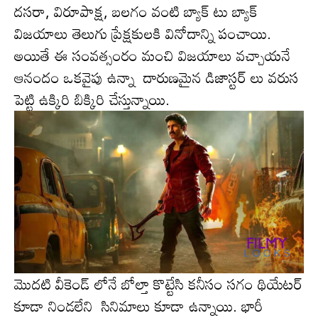
దసరా, విరూపాక్ష, బలగం వంటి బ్యాక్ టు బ్యాక్
విజయాలు తెలుగు ప్రేక్ష‌కుల‌కి వినోదాన్ని పంచాయి.
అయితే ఈ సంవ‌త్సంరం మంచి విజ‌యాలు వ‌చ్చాయ‌నే
ఆనందం ఒక‌వైపు ఉన్నా దారుణమైన డిజాస్టర్ లు వరుస
పెట్టి ఉక్కిరి బిక్కిరి చేస్తున్నాయి.
మొదటి వీకెండ్ లోనే బోల్తా కొట్టేసి కనీసం సగం థియేటర్‌
కూడా నిండ‌లేని సినిమాలు కూడా ఉన్నాయి. భారీ