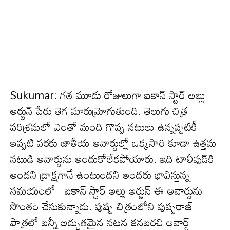
Sukumar: గ‌త మూడు రోజులుగా ఐకాన్ స్టార్ అల్లు
అర్జున్ పేరు తెగ మారుమ్రోగుతుంది. తెలుగు చిత్ర
ప‌రిశ్ర‌మ‌లో ఎంతో మంది గొప్ప న‌టులు ఉన్న‌ప్ప‌టికీ
ఇప్ప‌టి వర‌కు జాతీయ అవార్డుల్లో ఒక్క‌సారి కూడా ఉత్త‌మ
న‌టుడి అవార్డును అందుకోలేక‌పోయారు. ఇది టాలీవుడ్‌కి
అంద‌ని ద్రాక్ష‌గానే ఉంటుంద‌ని అంద‌రు భావిస్తున్న
స‌మ‌యంలో ఐకాన్ స్టార్ అల్లు అర్జున్ ఈ అవార్డును
సొంతం చేసుకున్నాడు. పుష్ప చిత్రంలోని పుష్ప‌రాజ్
పాత్ర‌లో బ‌న్నీ అద్భుత‌మైన న‌ట‌న క‌న‌బ‌రచి అవార్డ్