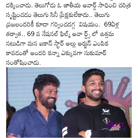
దక్కించాడు. తెలుగోడు ఓ జాతీయ అవార్డ్ సాధించి చరిత్ర
సృష్టించ‌డం తెలుగు సినీ ప్రేక్షకులేకాదు.. తెలుగు
ప్రజలందరికీ కూడా గ‌ర్వించ‌ద‌గ్గ విష‌యం. 69ఏళ్ల
తర్వాత.. 69 వ నేషనల్ ఫిల్మ్ అవా ర్డ్స్ లో ఉత్తమ
నటుడిగా మన ఐకాన్ స్టార్ అల్లు అర్జున్ ఎంపిక
కావ‌డంతో అంద‌రి కన్నా ఎక్కువ‌గా సుకుమార్
సంతోషించాడు.