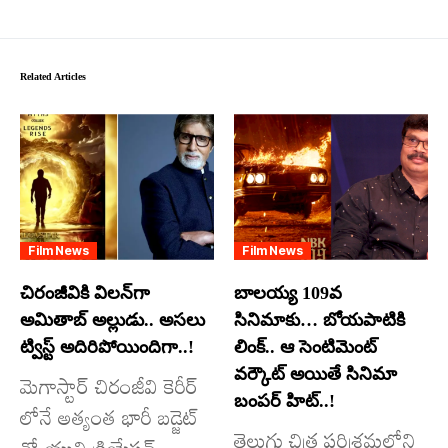
Related Articles
Film News
Film News
చిరంజీవికి విలన్‌గా
బాలయ్య 109వ
అమితాబ్ అల్లుడు.. అసలు
సినిమాకు… బోయపాటికి
ట్విస్ట్ అదిరిపోయిందిగా..!
లింక్.. ఆ సెంటిమెంట్
వర్కౌట్ అయితే సినిమా
మెగాస్టార్ చిరంజీవి కెరీర్
బంపర్ హిట్..!
లోనే అత్యంత భారీ బడ్జెట్
తెలుగు చిత్ర పరిశ్రమలోని
తో యువి క్రియేషన్స్