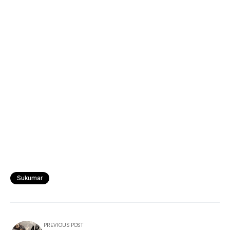
Sukumar
PREVIOUS POST