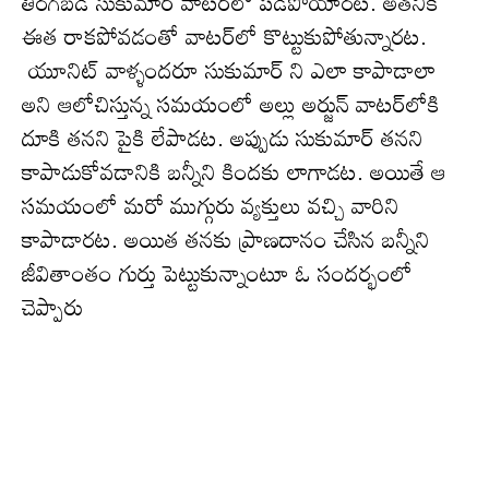
తిర‌గ‌బ‌డి సుకుమార్ వాట‌ర్‌లో ప‌డిపోయార‌ట. అత‌నికి
ఈత రాక‌పోవ‌డంతో వాట‌ర్‌లో కొట్టుకుపోతున్నార‌ట‌.
యూనిట్ వాళ్ళందరూ సుకుమార్ ని ఎలా కాపాడాలా
అని ఆలోచిస్తున్న స‌మ‌యంలో అల్లు అర్జున్ వాట‌ర్‌లోకి
దూకి త‌న‌ని పైకి లేపాడ‌ట‌. అప్పుడు సుకుమార్ త‌న‌ని
కాపాడుకోవ‌డానికి బ‌న్నీని కింద‌కు లాగాడ‌ట‌. అయితే ఆ
స‌మ‌యంలో మ‌రో ముగ్గురు వ్య‌క్తులు వ‌చ్చి వారిని
కాపాడార‌ట‌. అయిత త‌న‌కు ప్రాణ‌దానం చేసిన బ‌న్నీని
జీవితాంతం గుర్తు పెట్టుకున్నాంటూ ఓ సంద‌ర్భంలో
చెప్పారు