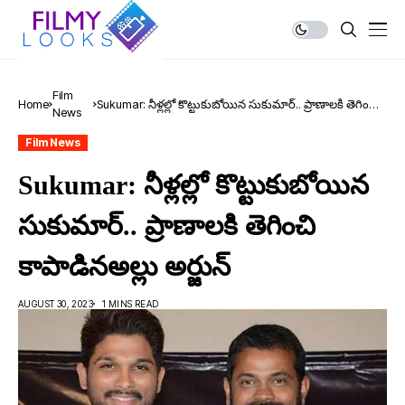
Film
Home
Sukumar: నీళ్ల‌ల్లో కొట్టుకుబోయిన సుకుమార్.. ప్రాణాల‌కి తెగించి
News
కాపాడినఅల్లు అర్జున్
Film News
Sukumar: నీళ్ల‌ల్లో కొట్టుకుబోయిన
సుకుమార్.. ప్రాణాల‌కి తెగించి
కాపాడినఅల్లు అర్జున్
AUGUST 30, 2023
1 MINS READ