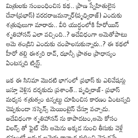
మిత్రులకు సంబంధించిన కథ.. ప్రాణ స్నేహితులైన
దేవా(ప్రభాస్) వరదరాజమన్నార్‌(పృధ్విరాజ్) ఎందుకు
శత్రువులుగా మారారు.. వీరి యుద్ధంలోకి హీరోయిన్
శృతిహాసన్ ఎలా వచ్చింది..? అదేవిధంగా ఆమెతోపాటు
ఆమె తండ్రిని ఎందుకు చంపాలనుకున్నారు..? ఈ కథలో
హీరో తల్లి ఈశ్వరి రావ్, ఝాన్సీ ప్రాతల ప్రాధాన్యం
ఏంటన్నది ట్విస్ట్.
ఇక ఈ సినిమా మొదటి భాగంలో ప్రభాస్ కు ఎలివేషన్లు
ఇస్తూ వెళ్లిన దర్శకుడు ప్రశాంత్.. పృధ్విరాజ్- ప్రభాస్
మధ్యన శత్రుత్వం ఉన్నట్టు చూపించిన కారణం ఏంట‌న్న‌ది
చెప్పకుండా సస్పెన్స్ మెయింటైన్ చేస్తూ వచ్చాడు.
అదేవిధంగా శృతిహాసన్ ను కాపాడటం,ఆమె కోసం
విలన్స్ తో ఫైట్ చేసి ఆమెను అక్కడ నుంచి తీసుకు వెళ్లే
క్రమంలో అక్కడ ఆమెకు కాన్సార గురించి చెప్పడమే