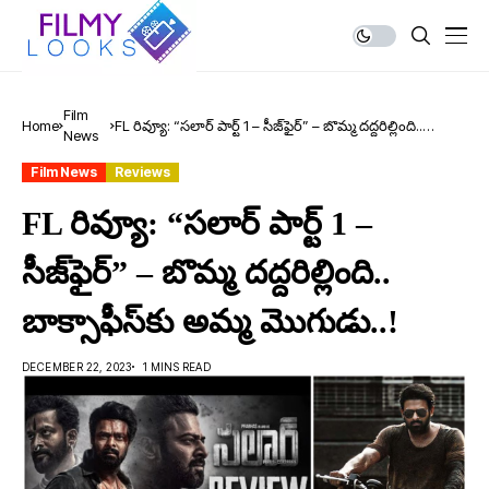
Film
Home
FL రివ్యూ: “సలార్ పార్ట్‌ 1 – సీజ్‌ఫైర్‌” – బొమ్మ దద్దరిల్లింది..
News
బాక్సాఫీస్‌కు అమ్మ మొగుడు..!
Film News
Reviews
FL రివ్యూ: “సలార్ పార్ట్‌ 1 –
సీజ్‌ఫైర్‌” – బొమ్మ దద్దరిల్లింది..
బాక్సాఫీస్‌కు అమ్మ మొగుడు..!
DECEMBER 22, 2023
1 MINS READ