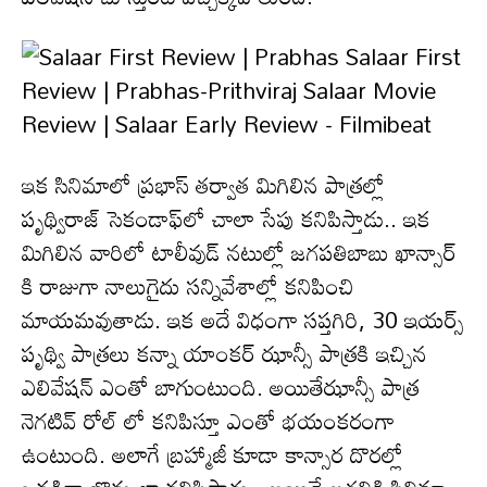
ఇక సినిమాలో ప్రభాస్ తర్వాత మిగిలిన పాత్రల్లో
పృథ్విరాజ్ సెకండాఫ్‌లో చాలా సేపు కనిపిస్తాడు.. ఇక
మిగిలిన వారిలో టాలీవుడ్ నటుల్లో జగపతిబాబు ఖాన్సార్
కి రాజుగా నాలుగైదు సన్నివేశాల్లో కనిపించి
మాయమవుతాడు. ఇక అదే విధంగా సప్తగిరి, 30 ఇయర్స్
పృథ్వి పాత్రలు కన్నా యాంకర్ ఝాన్సీ పాత్రకి ఇచ్చిన
ఎలివేషన్ ఎంతో బాగుంటుంది. అయితేఝాన్సీ పాత్ర
నెగటివ్ రోల్ లో కనిపిస్తూ ఎంతో భయంకరంగా
ఉంటుంది. అలాగే బ్రహ్మాజీ కూడా కాన్సార దొర‌ల్లో