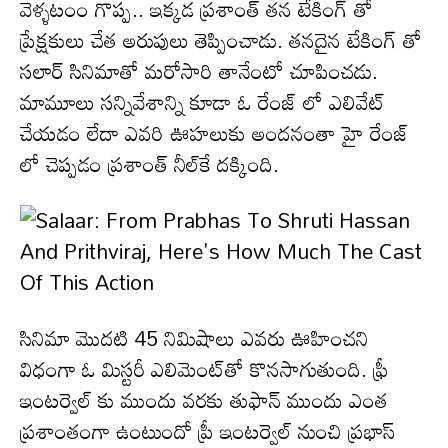
వెళ్ళటంం గొప్ప.. ఇక్కడ ప్రశాంత్ తన టేకింగ్ తో
ప్రేక్షకులు చేత అరుపులు తెప్పించాడు. తనదైన టేకింగ్ తో
సలార్ సినిమాతో మరోసారి తానేంటో చూపించడు.
మామూలు సన్నివేశాన్ని కూడా ఓ రేంజ్ లో ఎలివేట్
చేయడం లేదా ఎవరి ఊహలుకు అందనంతా హై రేంజ్
లో చెప్పడం ప్రశాంత్ నీల్‌కే దక్కింది.
సినిమా మొదటి 45 నిమిషాలు ఎవరు ఊహించని
విధంగా ఓ మిస్టరీ ఎలిమెంట్‌తో కొనసాగుతుంది. ఫ్రీ
ఇంటర్వెల్ కు ముందు వరకు తుఫాన్ ముందు ఎంత
ప్రశాంతంగా ఉంటుందో ప్రీ ఇంటర్వెల్ నుంచి ప్రభాస్