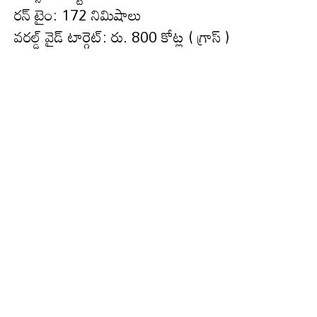
ర‌న్ టైం: 172 నిమిషాలు
వ‌ర‌ల్డ్ వైడ్ టార్గెట్‌: రు. 800 కోట్ల ( గ్రాస్ )