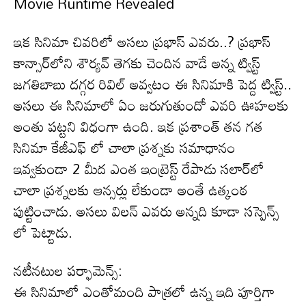
ఇక సినిమా చివరిలో అసలు ప్రభాస్ ఎవరు..? ప్రభాస్
కాన్సార్‌లోని శౌర్య‌వ్ తెగకు చెందిన వాడే అన్న ట్విస్ట్
జగతిబాబు దగ్గర రివిల్ అవ్వటం ఈ సినిమాకి పెద్ద ట్విస్ట్..
అసలు ఈ సినిమాలో ఏం జరుగుతుందో ఎవరి ఊహలకు
అంతు పట్టని విధంగా ఉంది. ఇక ప్రశాంత్ త‌న గత
సినిమా కేజీఎఫ్ లో చాలా ప్రశ్నకు సమాధానం
ఇవ్వకుండా 2 మీద ఎంత ఇంట్రెస్ట్ రేపాడు సలార్‌లో
చాలా ప్రశ్నలకు ఆన్సర్లు లేకుండా అంతే ఉత్కంఠ
పుట్టించాడు. అసలు విలన్ ఎవరు అన్నది కూడా సస్పెన్స్
లో పెట్టాడు.
నటీనటుల పర్ఫామెన్స్:
ఈ సినిమాలో ఎంతోమంది పాత్రలో ఉన్న ఇది పూర్తిగా