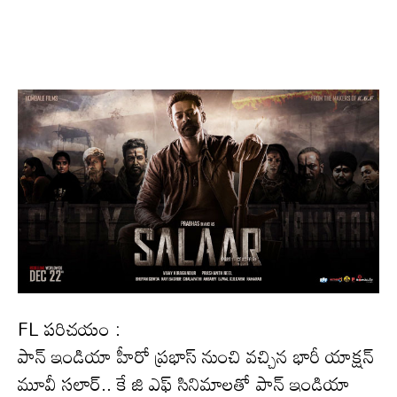
FL ప‌రిచ‌యం :
పాన్ ఇండియా హీరో ప్రభాస్ నుంచి వచ్చిన భారీ యాక్షన్
మూవీ సలార్.. కే జి ఎఫ్ సినిమాలతో పాన్ ఇండియా