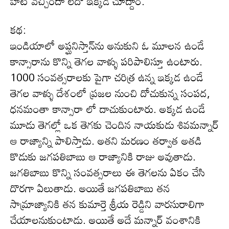
హిట్ వచ్చిందా లేదో ఇక్కడ చూద్దాం.
కథ:
ఇండియాలో అప్ఘ‌నిస్తాన్‌ను అనుకుని ఓ మూలన ఉండే
కాన్సారాను కొన్ని తెగల వాళ్ళు పరిపాలిస్తూ ఉంటారు.
1000 సంవత్సరాలకు పైగా చరిత్ర ఉన్న ఇక్కడ ఉండే
తెగల వాళ్ళు దేశంలో ప్రజల నుంచి దోచుకున్న సంపద,
ధనమంతా కాన్సారా లో దాచుకుంటారు. అక్కడ ఉండే
మూడు తెగల్లో ఒక తెగకు చెందిన నాయకుడు శివ‌మ‌న్నార్
ఆ రాజ్యాన్ని పాలిస్తాడు. అతని మరణం తర్వాత అతడి
కొడుకు జగపతిబాబు ఆ రాజ్యానికి రాజు అవుతాడు.
జగతిబాబు కొన్ని సంవత్సరాలు ఈ తెగలను ఏకం చేసి
దొరగా ఏలుతాడు. అయితే జగపతిబాబు తన
సామ్రాజ్యానికి తన కుమార్తె శ్రీయ రెడ్డిని వారసురాలిగా
చేయాలనుకుంటాడు. అయితే అదే మన్నార్ వంశానికి