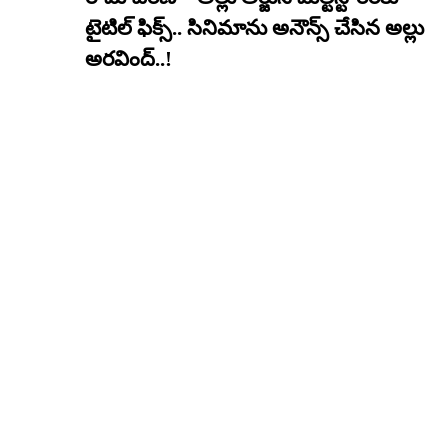
టైటిల్ ఫిక్స్.. సినిమాను అనౌన్స్ చేసిన అల్లు
అరవింద్..!