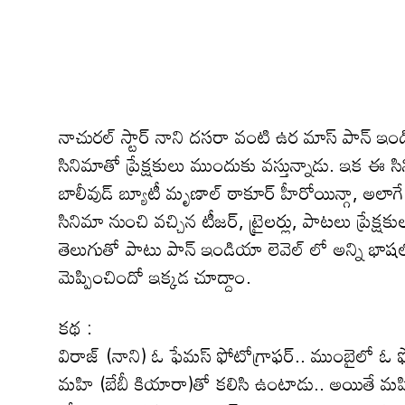
నాచురల్ స్టార్ నాని దసరా వంటి ఉర‌ మాస్ పాన్ ఇం
సినిమాతో ప్రేక్షకులు ముందుకు వస్తున్నాడు. ఇక ఈ స
బాలీవుడ్ బ్యూటీ మృణాల్‌ ఠాకూర్‌ హీరోయిన్గా, అలా
సినిమా నుంచి వచ్చిన టీజర్, ట్రైలర్లు, పాటలు ప్రే
తెలుగుతో పాటు పాన్ ఇండియా లెవెల్ లో అన్ని భాషల్ల
మెప్పించిందో ఇక్కడ చూద్దాం.
కథ :
విరాజ్ (నాని) ఓ ఫేమస్ ఫోటోగ్రాఫర్.. ముంబైలో 
మహి (బేబీ కియారా)తో కలిసి ఉంటాడు.. అయితే మహ