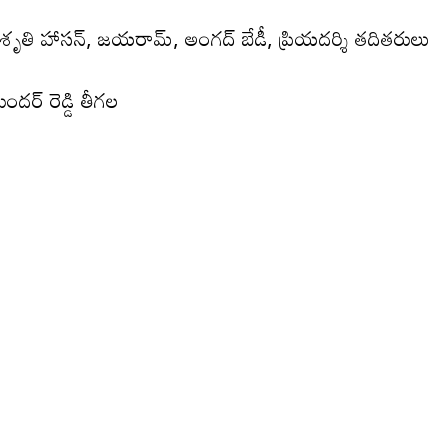
శృతి హాసన్‌, జయరామ్‌, అంగద్‌ బేడీ, ప్రియదర్శి తదితరులు
ందర్ రెడ్డి తీగల