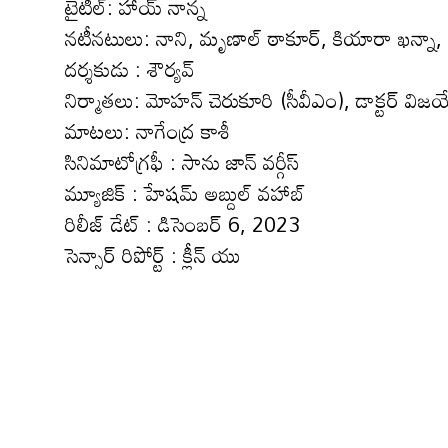
టైటిల్‌: హాయ్ నాన్న‌
నటీనటులు: నాని, మృణాల్‌ ఠాకూర్‌, కియారా ఖన్నా, 
దర్శకుడు : శౌర్యవ్‌
నిర్మాతలు: మోహన్ చెరుకూరి (సీవీఎం), డాక్టర్ విజయే
మాటలు: నాగేంద్ర కాశీ
సినిమాటోగ్ర‌ఫీ : సాను జాన్ వర్గీస్
మ్యూజిక్ : హేషమ్ అబ్దుల్ వహాబ్
రిలీజ్ డేట్ : డిసెంబర్ 6, 2023
సెన్సార్ రిపోర్ట్ : క్లీన్ యు