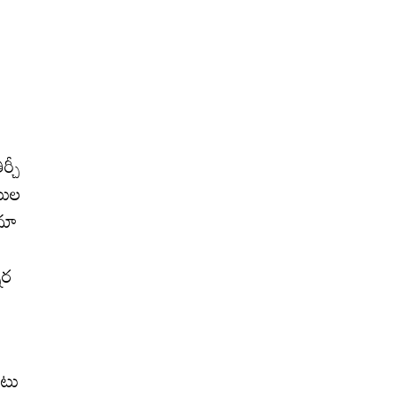
ర్చీ
టుల
ిమా
ా
నర
ాటు