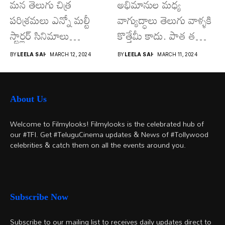
మన తెలుగు చిత్ర
అభిమానుల మధ్య
పరిశ్రమలు ఎన్నో మల్టీ
వాగ్యుద్ధాలు తెలుగు వాళ్ళకి
స్టార్లర్ సినిమాలు
కొత్తేమీ కాదు. పాత తరం
వచ్చాయి.. కొన్ని సినిమాలు
నటుల నుంచి నేటి...
BY
LEELA SAI
MARCH 12, 2024
BY
LEELA SAI
MARCH 11, 2024
అయితే...
About Us
Welcome to Filmylooks! Filmylooks is the celebrated hub of
our #TFI. Get #TeluguCinema updates & News of #Tollywood
celebrities & catch them on all the events around you.
Subscribe Now
Subscribe to our mailing list to receives daily updates direct to