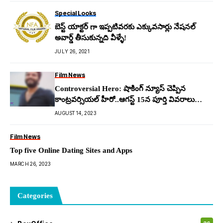
Special Looks
బెస్ట్ యాక్టర్ గా ఇప్పటివరకు ఎక్కువసార్లు నేషనల్
అవార్డ్ తీసుకున్నది వీళ్ళే!
JULY 26, 2021
Film News
Controversial Hero: షాకింగ్ న్యూస్ చెప్పిన
కాంట్ర‌వ‌ర్సియ‌ల్ హీరో..ఆగ‌స్ట్ 15న పూర్తి వివ‌రాలు
చెబుతానంటూ ట్వీట్
AUGUST 14, 2023
Film News
Top five Online Dating Sites and Apps
MARCH 26, 2023
Categories