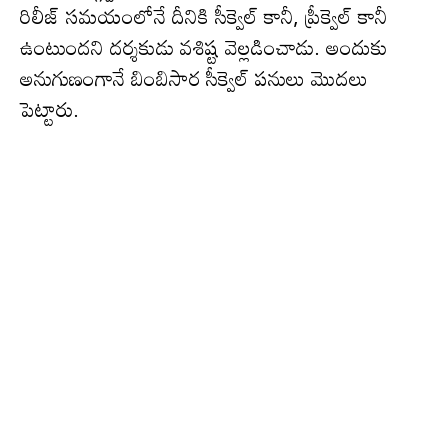
రిలీజ్ సమయంలోనే దీనికి సీక్వెల్ కానీ, ప్రీక్వెల్ కానీ
ఉంటుంద‌ని దర్శకుడు వశిష్ట వెల్లడించాడు. అందుకు
అనుగుణంగానే బింబిసార సీక్వెల్ ప‌నులు మొద‌లు
పెట్టారు.