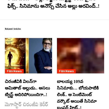
ఫిక్స్.. సినిమాను అనౌన్స్ చేసిన అల్లు అరవింద్..!
Related Articles
Film News
Film News
చిరంజీవికి విలన్‌గా
బాలయ్య 109వ
అమితాబ్ అల్లుడు.. అసలు
సినిమాకు… బోయపాటికి
ట్విస్ట్ అదిరిపోయిందిగా..!
లింక్.. ఆ సెంటిమెంట్
వర్కౌట్ అయితే సినిమా
మెగాస్టార్ చిరంజీవి కెరీర్
బంపర్ హిట్..!