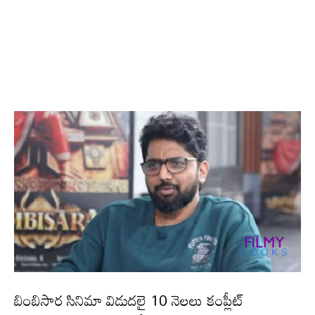
బింబిసార సినిమా విడుదలై 10 నెలలు కంప్లీట్