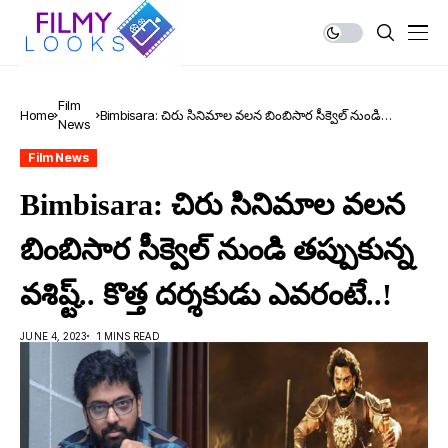
Film
Home
Bimbisara: చిరు సినిమాల వలన బింబిసార సీక్వెల్ నుండి
News
త‌ప్పుకున్న వశిష్ట్.. కొత్త ద‌ర్శ‌కుడు ఎవ‌రంటే..!
Film News
Bimbisara: చిరు సినిమాల వలన
బింబిసార సీక్వెల్ నుండి త‌ప్పుకున్న
వశిష్ట్.. కొత్త ద‌ర్శ‌కుడు ఎవ‌రంటే..!
JUNE 4, 2023
1 MINS READ