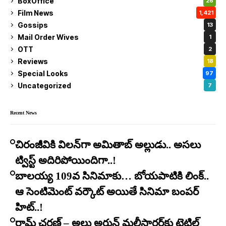
BoxOffice
26
Film News
1,421
Gossips
13
Mail Order Wives
1
OTT
2
Reviews
18
Special Looks
97
Uncategorized
7
Recent News
చిరంజీవికి విలన్‌గా అమితాబ్ అల్లుడు.. అసలు
ట్విస్ట్ అదిరిపోయిందిగా..!
బాలయ్య 109వ సినిమాకు… బోయపాటికి లింక్..
ఆ సెంటిమెంట్ వర్కౌట్ అయితే సినిమా బంపర్
హిట్..!
రామ్ చరణ్ – అల్లు అర్జున్ మల్టీస్టారర్​కు టైటిల్