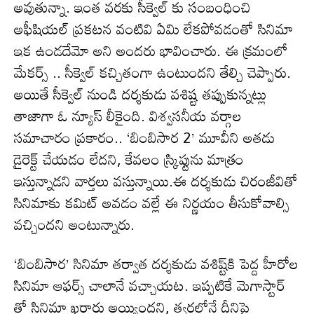
అవుతున్నా. ఇంత వరకు సీక్వెల్ కు సంబంధించి
అఫీషియ‌ల్ ప్ర‌క‌ట‌న వంటివి ఏమి లేక‌పోవ‌డంతో సినిమా
ఇక ఉండ‌దేమో అని అంద‌రు భావించారు. ఈ క్ర‌మంలో
మేక‌ర్స్ .. సీక్వెల్ కచ్చితంగా ఉంటుందని తేల్చి చెప్పారు.
అయితే సీక్వెల్ నుండి ద‌ర్శ‌కుడు వశిష్ట తప్పుకున్నట్లు
తాజాగా ఓ న్యూస్ లీకైంది. విశ్వ‌స‌నీయ వర్గాల
సమాచారం ప్రకారం.. ‘బింబిసార 2’ మూవీని అతడు
డైరెక్ట్ చేయడం లేదని, కేవలం స్క్రిప్టును మాత్రం
ఇస్తున్నాడని వార్త‌లు వ‌స్తున్నాయి.ఈ దర్శకుడు చిరంజీవితో
సినిమాకు కమిట్ అవడం వల్లే ఈ నిర్ణయం తీసుకోవాల్సి
వచ్చిందని అంటున్నారు.
‘బింబిసార’ సినిమా తర్వాత దర్శకుడు వశిష్ట్‌కి పెద్ద హీరోల
సినిమా ఆఫ‌ర్స్ చాలానే వ‌చ్చాయట‌. ఇప్పటికే మెగాస్టార్
తో సినిమా ఖరారు అయ్యిందని, త్వరలోనే దీనిపై