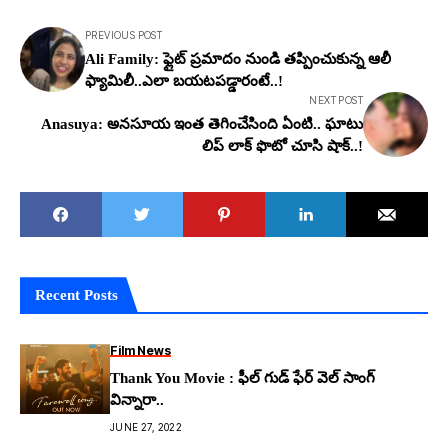
PREVIOUS POST
Ali Family: ఫ్లైట్ ప్రమాదం నుండి త‌ప్పించుకున్న ఆలీ
ఫ్యామిలీ..ఎలా బ‌య‌ట‌ప‌డ్డారంటే..!
NEXT POST
Anasuya: అనసూయ ఇంత తెగించేసింది ఏంటి.. ఘాటు
లిప్ లాక్ ఫొటో చూసి షాక్..!
Recent Posts
Film News
Thank You Movie : ఫీల్ గుడ్ ఫేర్ వెల్ సాంగ్
విన్నారా..
JUNE 27, 2022