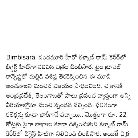
Bimbisara: నంద‌మూరి హీరో క‌ళ్యాణ్ రామ్ కెరీర్‌లో
బిగ్గెస్ట్ హిట్‌గా నిలిచిన చిత్రం బింబిసార‌. టైం ట్రావెల్
కాన్సెప్టుతో మల్లిడి వశిష్ట తెరకెక్కించిన ఈ మూవీ
అంచ‌నాల‌ని మించిన విజ‌యం సాధించింది. చిత్రానికి
ఆంధ్రప్రదేశ్, తెలంగాణతో పాటు ప్రపంచ వ్యాప్తంగా అన్ని
ఏరియాల్లోనూ మంచి స్పందన వచ్చింది. ఫలితంగా
కలెక్షన్లు కూడా భారీగానే వ‌చ్చాయి.. మొత్తంగా రూ. 22
కోట్లకు పైగా లాభాలు కూడా దక్కించుకుని క‌ళ్యాణ్ రామ్‌
కెరీర్‌లో బిగ్గెస్ట్ హిట్‌గా నిలిచింది బింబిసార‌. అయితే చిత్ర