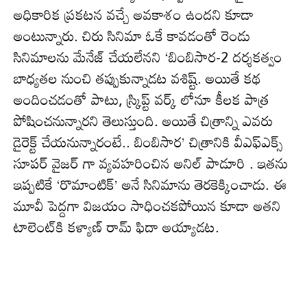
అధికారిక ప్రకటన వచ్చే అవకాశం ఉందని కూడా
అంటున్నారు. చిరు సినిమా ఓకే కావ‌డంతో రెండు
సినిమాలను మేనేజ్ చేయలేనని ‘బింబిసార-2 దర్శకత్వం
బాధ్యతల నుంచి తప్పుకున్నాడ‌ట వశిష్ట్‌. అయితే క‌థ
అందించ‌డంతో పాటు, స్క్రిప్ట్ వర్క్ లోనూ కీలక పాత్ర
పోషించనున్నారని తెలుస్తుంది. అయితే చిత్రాన్ని ఎవ‌రు
డైరెక్ట్ చేయ‌నున్నారంటే.. బింబిసార’ చిత్రానికి వీఎఫ్ఎక్స్
సూపర్ వైజర్ గా వ్యవహరించిన అనిల్ పాడూరి . ఇత‌ను
ఇప్పటికే ‘రొమాంటిక్’ అనే సినిమాను తెరకెక్కించాడు. ఈ
మూవీ పెద్ద‌గా విజ‌యం సాధించ‌క‌పోయిన కూడా అత‌ని
టాలెంట్‌కి క‌ళ్యాణ్ రామ్ ఫిదా అయ్యాడ‌ట‌.