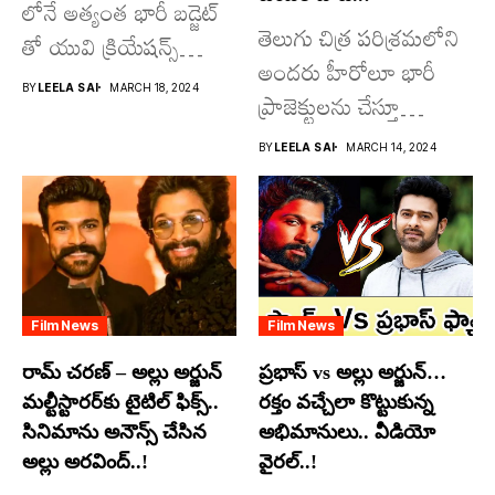
లోనే అత్యంత భారీ బడ్జెట్
తెలుగు చిత్ర పరిశ్రమలోని
తో యువి క్రియేషన్స్
అందరు హీరోలూ భారీ
రూపొందిస్తున్న
BY
LEELA SAI
MARCH 18, 2024
ప్రాజెక్టులను చేస్తూ
విశ్వంభర...
దూసుకుపోతోన్నారు.
BY
LEELA SAI
MARCH 14, 2024
అందులో కొందరు
మాత్రమే...
Film News
Film News
రామ్ చరణ్ – అల్లు అర్జున్
ప్రభాస్ vs అల్లు అర్జున్…
మల్టీస్టారర్​కు టైటిల్ ఫిక్స్..
రక్తం వచ్చేలా కొట్టుకున్న
సినిమాను అనౌన్స్ చేసిన
అభిమానులు.. వీడియో
అల్లు అరవింద్..!
వైరల్..!