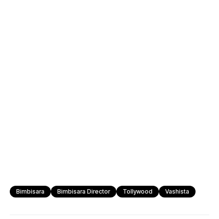
Bimbisara
Bimbisara Director
Tollywood
Vashista