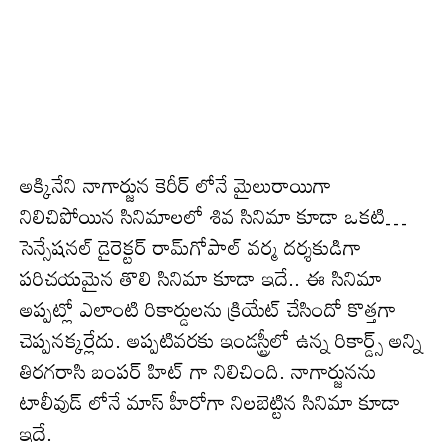
అక్కినేని నాగార్జున కెరీర్ లోనే మైలురాయిగా
నిలిచిపోయిన సినిమాలలో శివ సినిమా కూడా ఒకటి…
సెన్సేషనల్ డైరెక్టర్ రామ్‌గోపాల్ వర్మ దర్శకుడిగా
పరిచయమైన తొలి సినిమా కూడా ఇదే.. ఈ సినిమా
అప్పట్లో ఎలాంటి రికార్డులను క్రియేట్ చేసిందో కొత్తగా
చెప్పనక్కర్లేదు. అప్పటివరకు ఇండస్ట్రీలో ఉన్న రికార్డ్స్ అన్ని
తిరగరాసి బంపర్ హిట్ గా నిలిచింది. నాగార్జునను
టాలీవుడ్ లోనే మాస్ హీరోగా నిలబెట్టిన సినిమా కూడా
ఇదే.