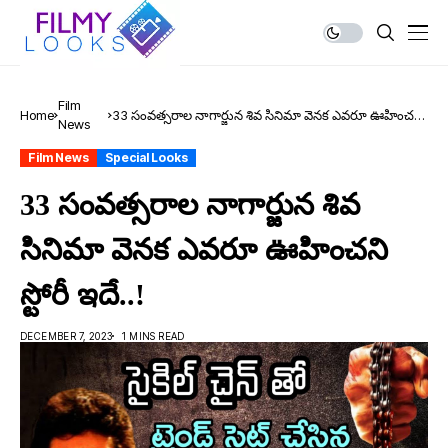
Film
Home
33 సంవత్సరాల నాగార్జున శివ సినిమా వెనక ఎవరూ ఊహించని
News
స్టోరీ ఇదే..!
Film News
Special Looks
33 సంవత్సరాల నాగార్జున శివ
సినిమా వెనక ఎవరూ ఊహించని
స్టోరీ ఇదే..!
DECEMBER 7, 2023
1 MINS READ