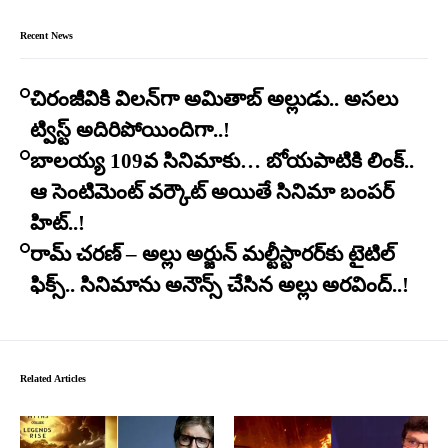
Recent News
చిరంజీవికి విలన్‌గా అమితాబ్ అల్లుడు.. అసలు
ట్విస్ట్ అదిరిపోయిందిగా..!
బాలయ్య 109వ సినిమాకు… బోయపాటికి లింక్..
ఆ సెంటిమెంట్ వర్కౌట్ అయితే సినిమా బంపర్
హిట్..!
రామ్ చరణ్ – అల్లు అర్జున్ మల్టీస్టారర్​కు టైటిల్
ఫిక్స్.. సినిమాను అనౌన్స్ చేసిన అల్లు అరవింద్..!
Related Articles