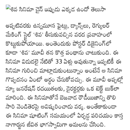
అప్పటివరకు ఉన్నమూస ఫైట్లు, డ్యాన్స్‌లు, రెగ్యులర్
మేకింగ్ స్టైల్‌ ‘శివ’ తీసుకువచ్చిన వరద ప్రవాహంలో
కొట్టుకుపోయాయి. అంతెందుకు పోస్టర్ డిజైనింగ్‌లో
కూడా ‘శివ’ మూవీ తన కొత్త పంథాను చాటుకుంది. ఈ
సినిమా విడుద‌లై నేటితో 33 ఏళ్లు అవుతున్నా ఇప్పటికీ ఈ
సినిమా గురించి మాట్లాడుకుంటున్నాం అంటేనే ఆ సినిమా
గొప్పదనం ఏంటో అర్ధం చేసుకోవచ్చు. ఈ మూవీ అప్పట్లో
న్యూ జనరేషన్ రచయితలకు, డైరక్టర్లకు ఒక టెక్ట్ బుక్‌లా
మారింది. ఈ సినిమాతోనే బెజవాడ రౌడీయిజాన్ని తొలి
సారి వెండితెరపై ఆవిష్కరించాడు వ‌ర్మ‌. అంతేకాకుండా
ఈ సినిమా షూటింగ్ సమయంలో ఏర్పడ్డ పరిచయం కాస్త
నాగార్జున జీవిత భాగస్వామిగా అమలను చేసింది.