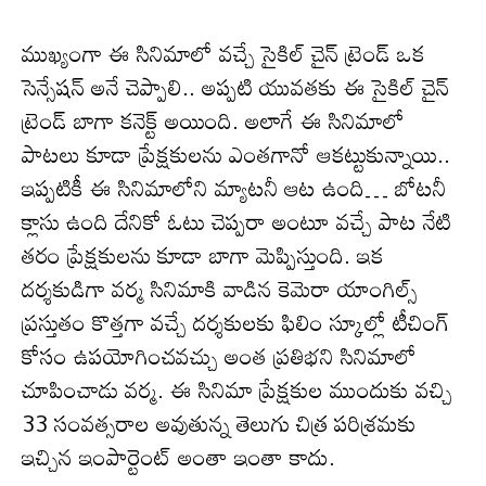
ముఖ్యంగా ఈ సినిమాలో వచ్చే సైకిల్ చైన్ ట్రెండ్ ఒక
సెన్సేషన్ అనే చెప్పాలి.. అప్పటి యువతకు ఈ సైకిల్ చైన్
ట్రెండ్‌ బాగా కనెక్ట్ అయింది. అలాగే ఈ సినిమాలో
పాటలు కూడా ప్రేక్షకులను ఎంతగానో ఆకట్టుకున్నాయి..
ఇప్పటికీ ఈ సినిమాలోని మ్యాటనీ ఆట ఉంది… బోటనీ
క్లాసు ఉంది దేనికో ఓటు చెప్పరా అంటూ వ‌చ్చే పాట‌ నేటి
తరం ప్రేక్షకుల‌ను కూడా బాగా మెప్పిస్తుంది. ఇక
దర్శకుడిగా వర్మ సినిమాకి వాడిన కెమెరా యాంగిల్స్
ప్రస్తుతం కొత్తగా వచ్చే దర్శకులకు ఫిలిం స్కూల్లో టీచింగ్
కోసం ఉపయోగించవచ్చు అంత ప్రతిభని సినిమాలో
చూపించాడు వర్మ. ఈ సినిమా ప్రేక్షకుల‌ ముందుకు వ‌చ్చి
33 సంవత్సరాల అవుతున్న తెలుగు చిత్ర పరిశ్రమకు
ఇచ్చిన ఇంపార్టెంట్ అంతా ఇంతా కాదు.