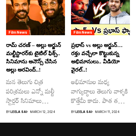
మాత్రమే...
Film News
Film News
రామ్ చరణ్ – అల్లు అర్జున్
ప్రభాస్ vs అల్లు అర్జున్…
మల్టీస్టారర్​కు టైటిల్ ఫిక్స్..
రక్తం వచ్చేలా కొట్టుకున్న
సినిమాను అనౌన్స్ చేసిన
అభిమానులు.. వీడియో
అల్లు అరవింద్..!
వైరల్..!
మన తెలుగు చిత్ర
అభిమానుల మధ్య
పరిశ్రమలు ఎన్నో మల్టీ
వాగ్యుద్ధాలు తెలుగు వాళ్ళకి
స్టార్లర్ సినిమాలు
కొత్తేమీ కాదు. పాత తరం
వచ్చాయి.. కొన్ని సినిమాలు
నటుల నుంచి నేటి...
BY
LEELA SAI
MARCH 12, 2024
BY
LEELA SAI
MARCH 11, 2024
అయితే...