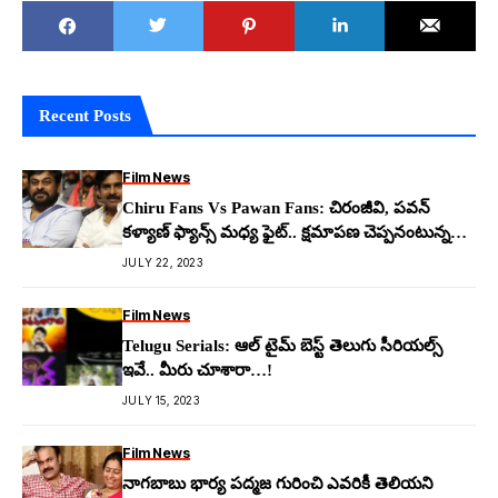
Recent Posts
Film News
Chiru Fans Vs Pawan Fans: చిరంజీవి, ప‌వ‌న్
క‌ళ్యాణ్ ఫ్యాన్స్ మ‌ధ్య ఫైట్.. క్ష‌మాప‌ణ చెప్ప‌నంటున్న
అరుణ‌
JULY 22, 2023
Film News
Telugu Serials: ఆల్ టైమ్ బెస్ట్ తెలుగు సీరియ‌ల్స్
ఇవే.. మీరు చూశారా…!
JULY 15, 2023
Film News
నాగబాబు భార్య పద్మజ గురించి ఎవరికీ తెలియని