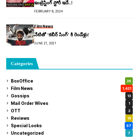
ఇంట్రెస్టింగ్ స్టోరీ ఇదే..!
FEBRUARY 8, 2024
Film News
నేటితో ‘కబీర్ సింగ్’ కి రెండేళ్లు!
JUNE 21, 2021
Categories
BoxOffice
26
Film News
1,421
Gossips
13
Mail Order Wives
1
OTT
2
Reviews
18
Special Looks
97
Uncategorized
7