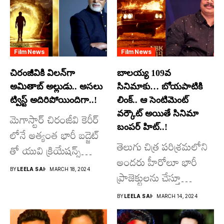
Film News
Film News
చిరంజీవికి విలన్‌గా
బాలయ్య 109వ
అమితాబ్ అల్లుడు.. అసలు
సినిమాకు… బోయపాటికి
ట్విస్ట్ అదిరిపోయిందిగా..!
లింక్.. ఆ సెంటిమెంట్
వర్కౌట్ అయితే సినిమా
మెగాస్టార్ చిరంజీవి కెరీర్
బంపర్ హిట్..!
లోనే అత్యంత భారీ బడ్జెట్
తెలుగు చిత్ర పరిశ్రమలోని
తో యువి క్రియేషన్స్
అందరు హీరోలూ భారీ
రూపొందిస్తున్న
BY
LEELA SAI
MARCH 18, 2024
ప్రాజెక్టులను చేస్తూ
విశ్వంభర...
దూసుకుపోతోన్నారు.
BY
LEELA SAI
MARCH 14, 2024
అందులో కొందరు