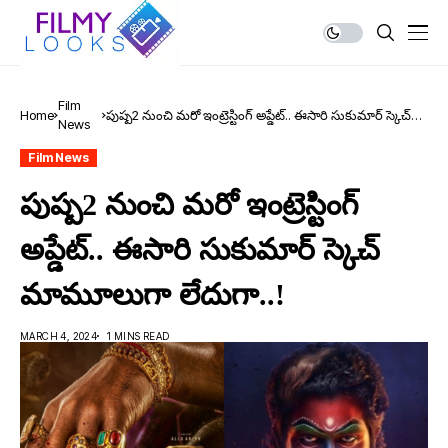
Film
Home
పుష్ప2 నుంచి మరో ఇంట్రెస్టింగ్ అప్డేట్.. ఈసారి సుకుమార్ స్కెచ్
News
మామూలుగా లేదుగా..!
Film News
పుష్ప2 నుంచి మరో ఇంట్రెస్టింగ్
అప్డేట్.. ఈసారి సుకుమార్ స్కెచ్
మామూలుగా లేదుగా..!
MARCH 4, 2024
1 MINS READ