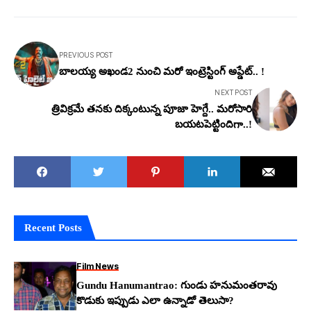
PREVIOUS POST
బాలయ్య అఖండ2 నుంచి మరో ఇంట్రెస్టింగ్ అప్డేట్.. !
NEXT POST
త్రివిక్రమే తనకు దిక్కంటున్న పూజా హెగ్దే.. మరోసారి
బయటపెట్టిందిగా..!
Recent Posts
Film News
Gundu Hanumantrao: గుండు హనుమంతరావు
కొడుకు ఇప్పుడు ఎలా ఉన్నాడో తెలుసా?