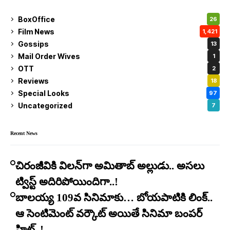
BoxOffice
26
Film News
1,421
Gossips
13
Mail Order Wives
1
OTT
2
Reviews
18
Special Looks
97
Uncategorized
7
Recent News
చిరంజీవికి విలన్‌గా అమితాబ్ అల్లుడు.. అసలు
ట్విస్ట్ అదిరిపోయిందిగా..!
బాలయ్య 109వ సినిమాకు… బోయపాటికి లింక్..
ఆ సెంటిమెంట్ వర్కౌట్ అయితే సినిమా బంపర్
హిట్..!