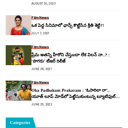
AUGUST 20, 2023
Film News
ఒక పెద్ద సినిమాలో ఛాన్స్ కొట్టేసిన క్రితి శెట్టి?!
JULY 7, 2021
Film News
ప్రేమ అతన్ని హీరోని చేస్తుందా లేక విలన్ నా..? :
‘పొగరు’ టీజర్ రిలీజ్
JUNE 29, 2021
Film News
Oka Padhakam Prakaram : ‘ఓసారిలా రా’..
యూత్ లూప్ మోడ్‌లో పెట్టేసుకుంటున్న బ్యూటిఫుల్
మెలోడీ..
JUNE 25, 2022
Categories