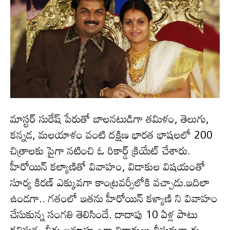
మాస్టర్ సురేష్ పేరుతో బాలనటుడిగా తమిళం, తెలుగు,
కన్నడ, మలయాళం వంటి దక్షిణ భారత భాషలలో 200
చిత్రాలకు పైగా నటించి ఓ రికార్డ్ క్రియేట్ చేశారు.
హీరోయిన్ కల్యాణితో వివాహం, విడాకుల విషయంతో
సూర్య కిరణ్ ఎక్కువగా కాంట్రవర్సీలోకి వచ్చాడు.ఇదిలా
ఉండగా.. గతంలో ఇతను హీరోయిన్ కళ్యాణి ని వివాహం
చేసుకున్న సంగతి తెలిసిందే. దాదాపు 10 ఏళ్ల పాటు