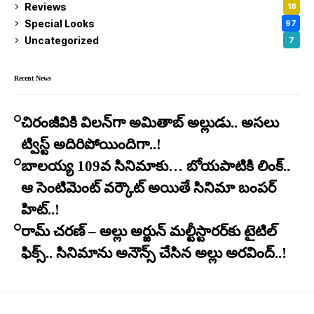
Reviews
18
Special Looks
97
Uncategorized
7
Recent News
చిరంజీవికి విలన్‌గా అమితాబ్ అల్లుడు.. అసలు
ట్విస్ట్ అదిరిపోయిందిగా..!
బాలయ్య 109వ సినిమాకు… బోయపాటికి లింక్..
ఆ సెంటిమెంట్ వర్కౌట్ అయితే సినిమా బంపర్
హిట్..!
రామ్ చరణ్ – అల్లు అర్జున్ మల్టీస్టారర్​కు టైటిల్
ఫిక్స్.. సినిమాను అనౌన్స్ చేసిన అల్లు అరవింద్..!