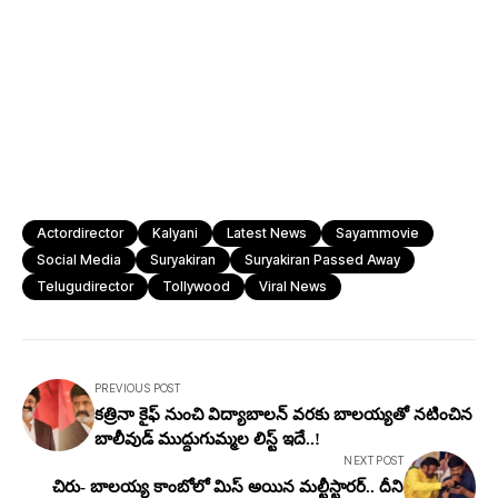
Actordirector
Kalyani
Latest News
Sayammovie
Social Media
Suryakiran
Suryakiran Passed Away
Telugudirector
Tollywood
Viral News
PREVIOUS POST
కత్రినా కైఫ్ నుంచి విద్యాబాలన్ వ‌ర‌కు బాల‌య్య‌తో న‌టించిన
బాలీవుడ్ ముద్దుగుమ్మ‌ల లిస్ట్ ఇదే..!
NEXT POST
చిరు- బాల‌య్య కాంబోలో మిస్ అయిన మల్టీస్టారర్.. దీని