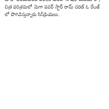
చిత్ర పరిశ్రమలో మెగా పవర్ స్టార్ రామ్ చరణ్ ఓ రేంజ్
లో పొగిడిస్తున్నారు సినీప్రియలు.