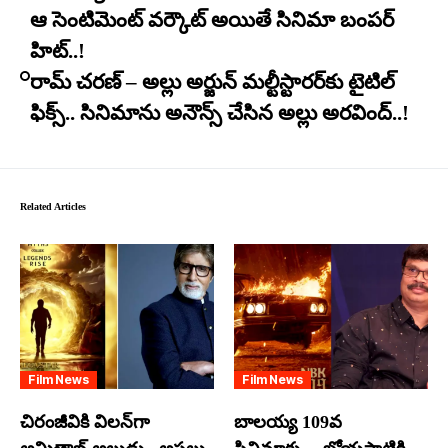
ఆ సెంటిమెంట్ వర్కౌట్ అయితే సినిమా బంపర్
హిట్..!
రామ్ చరణ్ – అల్లు అర్జున్ మల్టీస్టారర్​కు టైటిల్
ఫిక్స్.. సినిమాను అనౌన్స్ చేసిన అల్లు అరవింద్..!
Related Articles
Film News
Film News
చిరంజీవికి విలన్‌గా
బాలయ్య 109వ