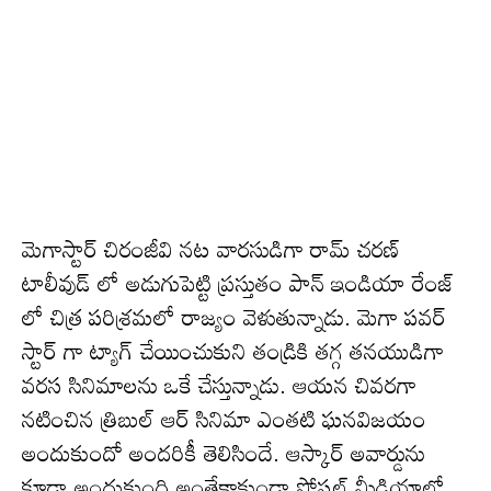
మెగాస్టార్ చిరంజీవి నట వారసుడిగా రామ్ చరణ్
టాలీవుడ్ లో అడుగుపెట్టి ప్రస్తుతం పాన్ ఇండియా రేంజ్
లో చిత్ర పరిశ్రమలో రాజ్యం వెళుతున్నాడు. మెగా పవర్
స్టార్ గా ట్యాగ్ చేయించుకుని తండ్రికి తగ్గ తనయుడిగా
వరస సినిమాలను ఒకే చేస్తున్నాడు. ఆయన చివరగా
నటించిన త్రిబుల్ ఆర్ సినిమా ఎంతటి ఘనవిజయం
అందుకుందో అందరికీ తెలిసిందే. ఆస్కార్ అవార్డును
కూడా అందుకుంది అంతేకాకుండా సోషల్ మీడియాలో,