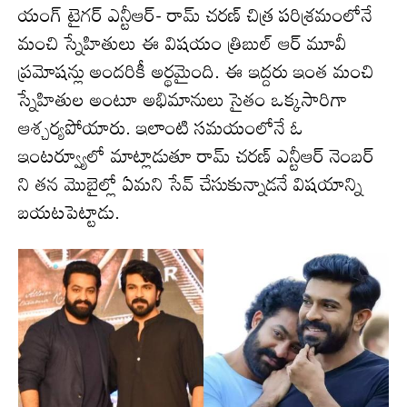
యంగ్ టైగర్ ఎన్టీఆర్- రామ్ చరణ్ చిత్ర పరిశ్రమంలోనే
మంచి స్నేహితులు ఈ విషయం త్రిబుల్ ఆర్ మూవీ
ప్రమోషన్లు అందరికీ అర్థమైంది. ఈ ఇద్దరు ఇంత మంచి
స్నేహితుల అంటూ అభిమానులు సైతం ఒక్కసారిగా
ఆశ్చర్యపోయారు. ఇలాంటి సమయంలోనే ఓ
ఇంటర్వ్యూలో మాట్లాడుతూ రామ్ చరణ్ ఎన్టీఆర్ నెంబర్
ని తన మొబైల్లో ఏమని సేవ్ చేసుకున్నాడనే విషయాన్ని
బయటపెట్టాడు.