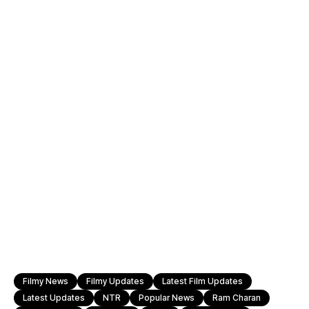
Filmy News
Filmy Updates
Latest Film Updates
Latest Updates
NTR
Popular News
Ram Charan