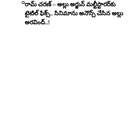
రామ్ చరణ్ – అల్లు అర్జున్ మల్టీస్టారర్​కు
టైటిల్ ఫిక్స్.. సినిమాను అనౌన్స్ చేసిన అల్లు
అరవింద్..!