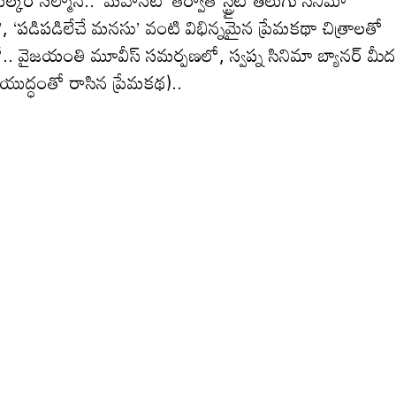
ర్ సల్మాన్.. ‘మహానటి’ తర్వాత స్ట్రైట్ తెలుగు సినిమా
గాథ’, ‘పడిపడిలేచే మనసు’ వంటి విభిన్నమైన ప్రేమకథా చిత్రాలతో
లో.. వైజయంతి మూవీస్ సమర్పణలో, స్వప్న సినిమా బ్యానర్ మీద
’ (యుద్ధంతో రాసిన ప్రేమకథ)..