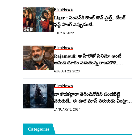
Film News
Liger : పంచెస్‌కి కౌంట్ డౌన్ స్టార్ట్.. టీజర్,
ఫస్ట్ సాంగ్ ఎప్పుడంటే..
JULY 6, 2022
Film News
Rajamouli: ఆ హీరోతో సినిమా అంటే
ఆమ‌డ దూరం వెళుతున్న రాజమౌళి..
అందుకు కార‌ణం?
AUGUST 20, 2023
Film News
నా కొడకల్లారా తెగించినోడిని పండబెట్టి
నరుకుడే.. ఈ ఊర మాస్ నరుకుడు ఏంట్రా
బాబు.. దేవర గ్లింప్స్(వీడియో)..!
JANUARY 8, 2024
Categories