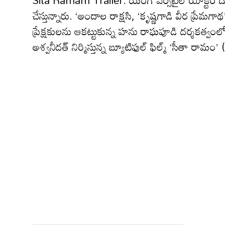
Sita Ramam Trailer: యంగ్ వెర్సటైల్ యాక్టర్‌ దుల్క
చేస్తున్నారు. ‘అందాల రాక్షసి, ‘కృష్ణగాడి వీర ప్రేమ
ప్రేక్షకులను ఆకట్టుకున్న హను రాఘపూడి దర్శకత్వం
అశ్వనీదత్ నిర్మిస్తున్న బ్యూటిఫుల్ ఫిల్మ్ ‘సీతా రామం