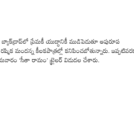
ాక్‌డ్రాప్‌లో ప్రేమకీ యుద్ధానికీ ముడిపెడుతూ అపురూప
, రష్మిక మందన్న కీలకపాత్రల్లో కనిపించబోతున్నారు. ఇప్పటివర
. సోమవారం ‘సీతా రామం’ ట్రైలర్ విడుదల చేశారు.