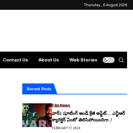
Thursday , 6 August 2026
Contact Us
About Us
Web Stories
Recent Posts
Film News
వార్‌2 షూటింగ్ అండ్ క్రేజీ అప్డేట్… ఎన్టీఆర్
క్యారెక్టర్ ఏంటో తెలిసిపోయిందిగా..!
FEBRUARY 17, 2024