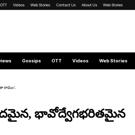
OTT
Videos
Web Stories
Contact Us
About Us
Web Stories
views
Gossips
OTT
Videos
Web Stories
తా రామం’..
ందమైన, భావోద్వేగభరితమైన