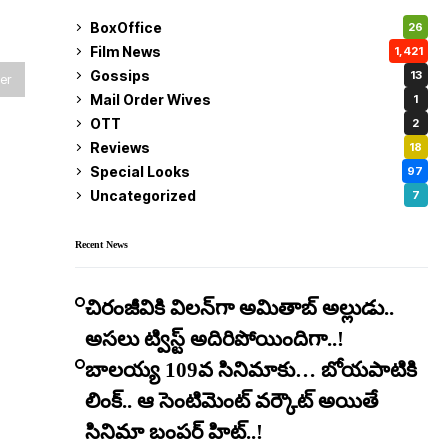
BoxOffice
26
Film News
1,421
Gossips
13
er
Mail Order Wives
1
OTT
2
Reviews
18
Special Looks
97
Uncategorized
7
Recent News
చిరంజీవికి విలన్‌గా అమితాబ్ అల్లుడు..
అసలు ట్విస్ట్ అదిరిపోయిందిగా..!
బాలయ్య 109వ సినిమాకు… బోయపాటికి
లింక్.. ఆ సెంటిమెంట్ వర్కౌట్ అయితే
సినిమా బంపర్ హిట్..!