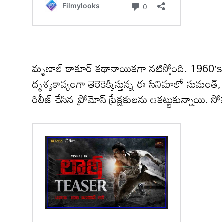
మృణాల్ ఠాకూర్ కథానాయికగా నటిస్తోంది. 1960’s బ్య
దృశ్యకావ్యంగా తెరెకెక్కిస్తున్న ఈ సినిమాలో సుమంత్
రిలీజ్ చేసిన ప్రోమోస్ ప్రేక్షకులను ఆకట్టుకున్నాయి