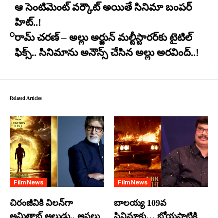
ఆ సెంటిమెంట్ వర్కౌట్ అయితే సినిమా బంపర్
హిట్..!
రామ్ చరణ్ – అల్లు అర్జున్ మల్టీస్టారర్​కు టైటిల్
ఫిక్స్.. సినిమాను అనౌన్స్ చేసిన అల్లు అరవింద్..!
Related Articles
Film News
Film News
చిరంజీవికి విలన్‌గా
బాలయ్య 109వ
అమితాబ్ అల్లుడు.. అసలు
సినిమాకు… బోయపాటికి