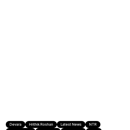
Devara
Hrithik Roshan
Latest News
NTR