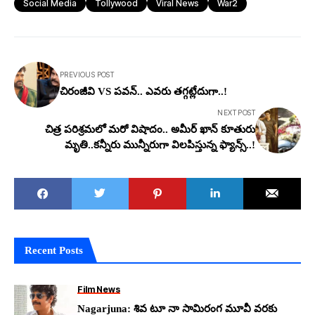
Social Media
Tollywood
Viral News
War2
PREVIOUS POST
చిరంజీవి VS పవన్.. ఎవ‌రు తగ్గట్లేదుగా..!
NEXT POST
చిత్ర పరిశ్రమలో మరో విషాదం.. అమీర్ ఖాన్ కూతురు
మృతి..కన్నీరు మున్నీరుగా విలపిస్తున్న ఫ్యాన్స్..!
Recent Posts
Film News
Nagarjuna: శివ టూ నా సామిరంగ మూవీ వరకు