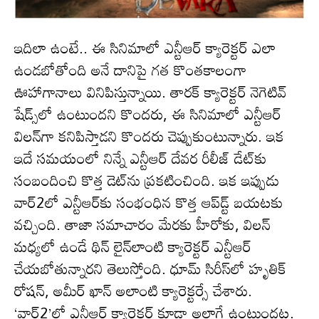
ఇదిలా ఉంటే.. ఈ సినిమాలో ఎన్టీఆర్‌ క్యారెక్టర్‌ ఎలా
ఉండబోతోంది అనే దానిపై గత కొంతకాలంగా
ఊహాగానాలు వినిపిస్తున్నాయి. తారక్‌ క్యారెక్టర్‌ నెగెటివ్‌
షేడ్స్‌లో ఉంటుందని కొందరు, ఈ సినిమాలో ఎన్టీఆర్‌
విలన్‌గా కనిపిస్తాడని కొందరు చెప్పుకుంటున్నారు. ఇక
ఇదే స‌మ‌యంలో నిన్నే ఎన్టీఆర్ దేవ‌ర రీలీజ్ డేట్‌కు
సంబందించి కొత్త డెట్‌ను ప్ర‌క‌టించింది. ఇక ఇప్పుడు
వార్‌2లో ఎన్టీఆర్‌కు సంభంధిన కొత్త ఆప్‌డ్ట్ బ‌య‌ట‌కు
వ‌చ్చింది. తాజా సమాచారం మేరకు హీరోకు, విలన్‌
మధ్యలో ఉండే థిన్‌ లైన్‌లాంటి క్యారెక్టర్‌ ఎన్టీఆర్‌
చేయబోతున్నారని తెలుస్తోంది. ధూమ్‌ సిరీస్‌లో హృతిక్‌
రోషన్‌, అమీర్‌ ఖాన్‌ అలాంటి క్యారెక్టర్సే చేశారు.
‘వార్‌2’లో ఎన్టీఆర్‌ క్యారెక్టర్‌ కూడా అలాగే ఉంటుందట.