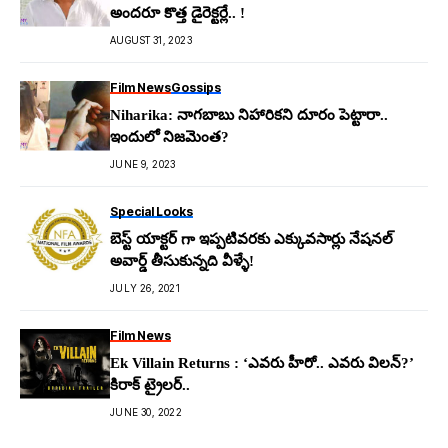
అందరూ కొత్త డైరెక్టర్లే.. !
AUGUST 31, 2023
Film News
Gossips
Niharika: నాగ‌బాబు నిహారిక‌ని దూరం పెట్టారా..
ఇందులో నిజ‌మెంత‌?
JUNE 9, 2023
Special Looks
బెస్ట్ యాక్టర్ గా ఇప్పటివరకు ఎక్కువసార్లు నేషనల్
అవార్డ్ తీసుకున్నది వీళ్ళే!
JULY 26, 2021
Film News
Ek Villain Returns : ‘ఎవరు హీరో.. ఎవరు విలన్?’
కిరాక్ ట్రైలర్..
JUNE 30, 2022