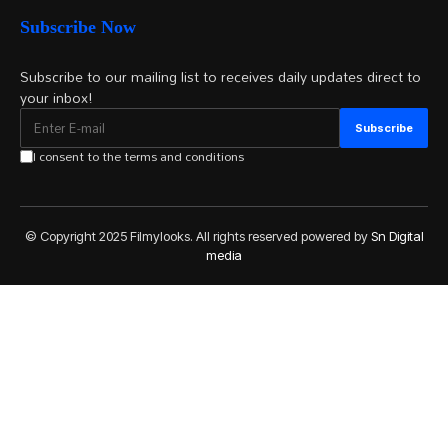
Subscribe Now
Subscribe to our mailing list to receives daily updates direct to
your inbox!
I consent to the terms and conditions
© Copyright 2025 Filmylooks. All rights reserved powered by
Sn Digital
media