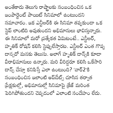
అంతేకాదు తెలుగు రాష్ట్రాలకు సంబంధించిన ఒక
ఇంపార్టెంట్‌ పాయిట్‌ సినిమాలో ఉంటుందని
సమాచారం. ఇక ఎన్టీఆర్‌కి ఈ సినిమా తప్పకుండా ఒక
స్టెప్‌ లాంటిది అవుతుందని అభిమానులు భావిస్తున్నారు.
ఈ సినిమాలో మరో ప్రత్యేకత ఏమిటంటే.. ఎన్టీఆర్‌,
హృతిక్‌ రోషన్‌ కలిసి స్టెప్పులేస్తారట. ఎన్టీఆర్‌ ఎంత గొప్ప
డాన్సరో మనకు తెలుసు. అలాగే హృతిక్‌ డాన్స్‌కి కూడా
వీరాభిమానులు ఉన్నారు. మరి వీరిద్దరూ కలిసి ఒకేసారి
డాన్స్‌ చేస్తూ కనిపిస్తే ఎలా ఉంటుంది? ‘వార్‌2’కి
సంబంధించిన ఇలాంటి అప్‌డేట్స్‌ చూసిన తర్వాత
ప్రేక్షకుల్లో, అభిమానుల్లో సినిమాపై క్రేజ్‌ మరింత
పెరిగిపోతుందని చెప్పడంలో ఎలాంటి సందేహం లేదు.