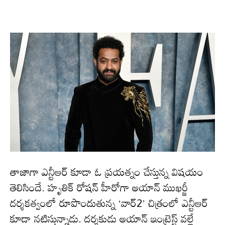
తాజాగా ఎన్టీఆర్‌ కూడా ఓ ప్రయత్నం చేస్తున్న విషయం
తెలిసిందే. హృతిక్‌ రోషన్‌ హీరోగా అయాన్‌ ముఖర్జీ
దర్శకత్వంలో రూపొందుతున్న ‘వార్‌2’ చిత్రంలో ఎన్టీఆర్‌
కూడా నటిస్తున్నాడు. దర్శకుడు అయాన్‌ ఇంట్రెస్ట్‌ వల్లే