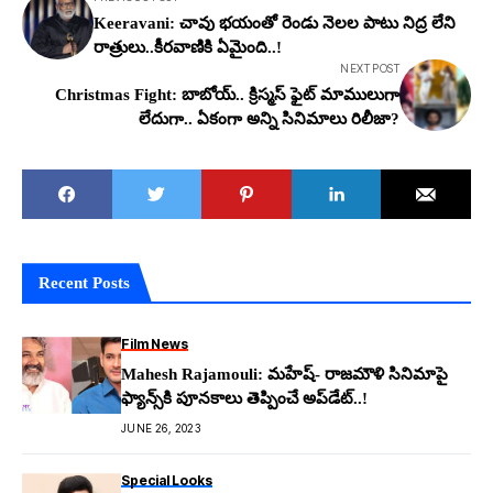
Keeravani: చావు భ‌యంతో రెండు నెల‌ల పాటు నిద్ర లేని
రాత్రులు..కీరవాణికి ఏమైంది..!
NEXT POST
Christmas Fight: బాబోయ్.. క్రిస్మ‌స్ ఫైట్ మాములుగా
లేదుగా.. ఏకంగా అన్ని సినిమాలు రిలీజా?
Recent Posts
Film News
Mahesh Rajamouli: మ‌హేష్‌- రాజ‌మౌళి సినిమాపై
ఫ్యాన్స్‌కి పూన‌కాలు తెప్పించే అప్‌డేట్‌..!
JUNE 26, 2023
Special Looks