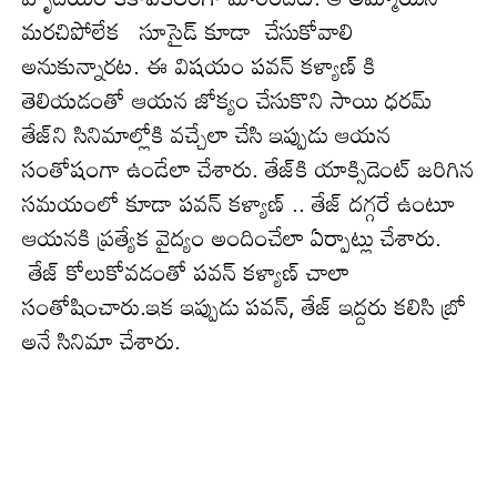
మ‌ర‌చిపోలేక సూసైడ్ కూడా చేసుకోవాలి
అనుకున్నారట. ఈ విష‌యం పవన్ కళ్యాణ్ కి
తెలియ‌డంతో ఆయ‌న జోక్యం చేసుకొని సాయి ధ‌రమ్
తేజ్‌ని సినిమాల్లోకి వ‌చ్చేలా చేసి ఇప్పుడు ఆయ‌న
సంతోషంగా ఉండేలా చేశారు. తేజ్‌కి యాక్సిడెంట్ జ‌రిగిన
స‌మ‌యంలో కూడా ప‌వ‌న్ క‌ళ్యాణ్ .. తేజ్ ద‌గ్గ‌రే ఉంటూ
ఆయ‌న‌కి ప్ర‌త్యేక వైద్యం అందించేలా ఏర్పాట్లు చేశారు.
తేజ్ కోలుకోవ‌డంతో ప‌వ‌న్ క‌ళ్యాణ్ చాలా
సంతోషించారు.ఇక ఇప్పుడు ప‌వ‌న్, తేజ్ ఇద్ద‌రు క‌లిసి బ్రో
అనే సినిమా చేశారు.