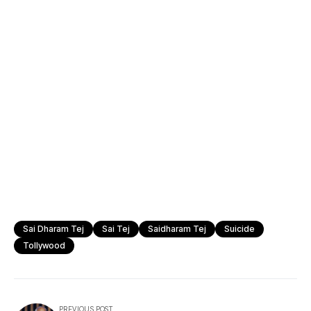
Sai Dharam Tej
Sai Tej
Saidharam Tej
Suicide
Tollywood
PREVIOUS POST