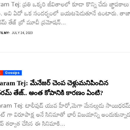
m Tej: ప్ర‌తి ఒక్క‌రి జీవితాల‌లో కూడా కొన్ని చేదు జ్ఞాప‌కాలు
 అవి ఏదో ఒక సంద‌ర్భంలో బ‌య‌ట‌పెడుతూనే ఉంటారు. తాజ
మ్ తేజ్ బ్రో మూవీ ప్ర‌మోష‌న్...
ILMY
JULY 24, 2023
s
Gossips
ram Tej: మేనేజ‌ర్ చెంప చెళ్లుమ‌నిపించిన
ర‌మ్ తేజ్.. అంత కోపానికి కార‌ణం ఏంటి?
ram Tej: టాలీవుడ్ యువ హీరో,మెగా మేనల్లుడు సాయిధరమ
ెంట్ గా విరూపాక్ష అనే సినిమాతో భారీ విజ‌యాన్ని అందుకున్నాడ
ప్ త‌ర్వాత చేసిన ఈ సినిమాకి...