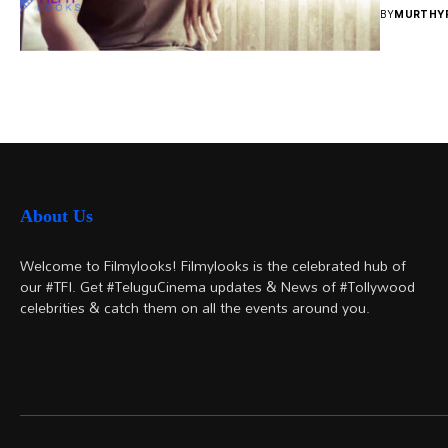
BY
MURTHYF
About Us
Welcome to Filmylooks! Filmylooks is the celebrated hub of
our #TFI. Get #TeluguCinema updates & News of #Tollywood
celebrities & catch them on all the events around you.