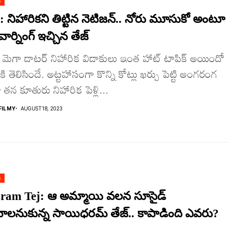
s
: నిహారిక‌ని తిట్టిన నెటిజ‌న్.. నోరు మూసుకో అంటూ
్ వార్నింగ్ ఇచ్చిన తేజ్
: మెగా డాట‌ర్ నిహారిక విడాకులు ఇంత హాట్ టాపిక్ అయిందో
ి తెలిసిందే. అట్ట‌హాసంగా కొన్ని కోట్లు ఖ‌ర్చు పెట్టి అంగ‌రంగ
 త‌న కూతురు నిహారిక పెళ్లి...
ILMY
AUGUST 18, 2023
s
ram Tej: ఆ అమ్మాయి వ‌ల‌న సూసైడ్
ాల‌నుకున్న సాయిధ‌ర‌మ్ తేజ్.. కాపాడింది ఎవ‌రు?