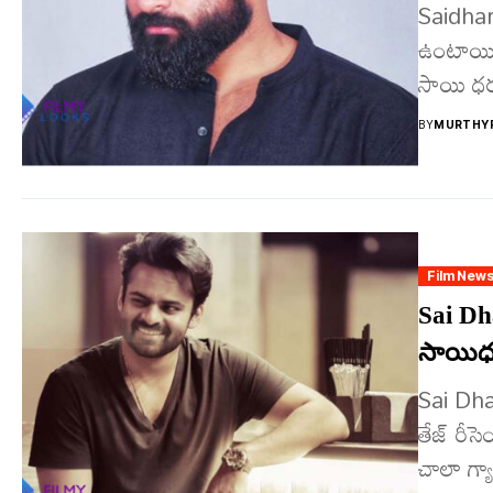
Saidhara
ఉంటాయి.
సాయి ధ‌ర‌
BY
MURTHYF
Film New
Sai Dha
సాయిధ‌
Sai Dha
తేజ్ రీస
చాలా గ్యా