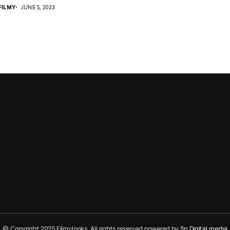
ILMY
JUNE 5, 2023
© Copyright 2025 Filmylooks. All rights reserved powered by
Sn Digital media