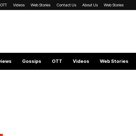
OTT
Videos
Web Stories
Contact Us
About Us
Web Stories
views
Gossips
OTT
Videos
Web Stories