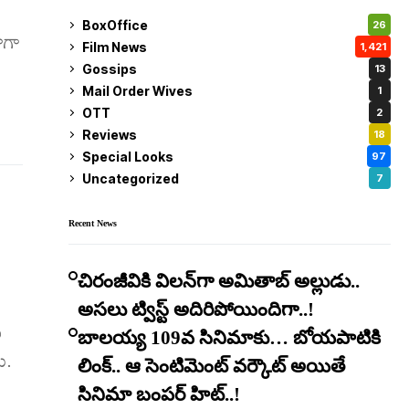
BoxOffice
26
ాగా
Film News
1,421
Gossips
13
Mail Order Wives
1
OTT
2
Reviews
18
Special Looks
97
Uncategorized
7
Recent News
చిరంజీవికి విలన్‌గా అమితాబ్ అల్లుడు..
అసలు ట్విస్ట్ అదిరిపోయిందిగా..!
్
బాలయ్య 109వ సినిమాకు… బోయపాటికి
ు.
లింక్.. ఆ సెంటిమెంట్ వర్కౌట్ అయితే
సినిమా బంపర్ హిట్..!