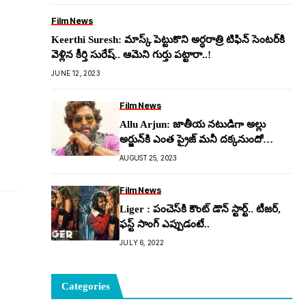
Film News
Keerthi Suresh: మాస్క్ పెట్టుకొని అర్ధరాత్రి టిఫిన్ సెంట‌ర్‌కి
వెళ్లిన కీర్తి సురేష్‌.. ఆమెని గుర్తు ప‌ట్టారా..!
JUNE 12, 2023
Film News
Allu Arjun: జాతీయ న‌టుడిగా అల్లు
అర్జున్‌కి ఎంత ప్రైజ్ మ‌నీ ద‌క్క‌నుందో
తెలుసా?
AUGUST 25, 2023
Film News
Liger : పంచెస్‌కి కౌంట్ డౌన్ స్టార్ట్.. టీజర్,
ఫస్ట్ సాంగ్ ఎప్పుడంటే..
JULY 6, 2022
Categories