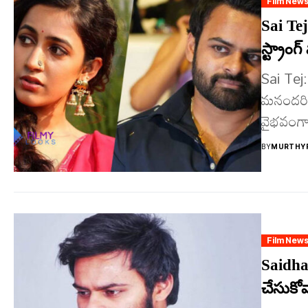
Film New
Sai Tej
స్ట్రాంగ
Sai Tej
మ‌నంద‌రిక
వైభ‌వంగా
BY
MURTHYF
Film New
Saidha
చేసుకోవ