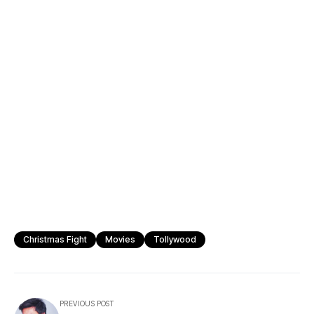
Christmas Fight
Movies
Tollywood
PREVIOUS POST