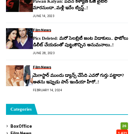
Pawan Kalyan: ప‌వ‌న్ క‌ళ్యాణ్ ఓజీ టైటిల్
మార‌నుందా..మ‌ళ్లీ ఇదేం ట్విస్ట్..!
JUNE 14, 2023
Film News
Pics Deleted: మ‌రో సెల‌బ్రిటీ జంట విడాకులు.. ఫొటోలు
డిలీట్ చేయ‌డంతో పుట్టుకొచ్చిన అనుమ‌నాలు..!
JUNE 28, 2023
Film News
మెగాస్టార్ ముందు డ్యాన్స్ చేసేది ఎవరో గుర్తు పట్టారా?
అత‌ను ఇప్పుడు పాన్ ఇండియా హీరో..!
FEBRUARY 14, 2024
Categories
BoxOffice
26
Film News
1,421