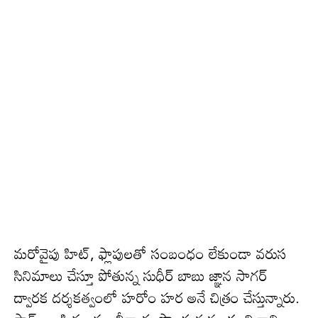
మరోవైపు హిట్, ఫ్లాపుల‌తో సంబంధం లేకుండా వ‌రుస
సినిమాలు చేస్తూ పోతున్న సుధీర్ బాబు జ్ఞాన సాగర్
ద్వారక దర్శకత్వంలో హ‌రోం హ‌ర అనే చిత్రం చేస్తున్నారు.