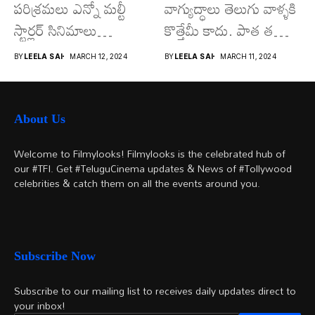
పరిశ్రమలు ఎన్నో మల్టీ
వాగ్యుద్ధాలు తెలుగు వాళ్ళకి
స్టార్లర్ సినిమాలు
కొత్తేమీ కాదు. పాత తరం
వచ్చాయి.. కొన్ని సినిమాలు
నటుల నుంచి నేటి...
BY
LEELA SAI
MARCH 12, 2024
BY
LEELA SAI
MARCH 11, 2024
అయితే...
About Us
Welcome to Filmylooks! Filmylooks is the celebrated hub of
our #TFI. Get #TeluguCinema updates & News of #Tollywood
celebrities & catch them on all the events around you.
Subscribe Now
Subscribe to our mailing list to receives daily updates direct to
your inbox!