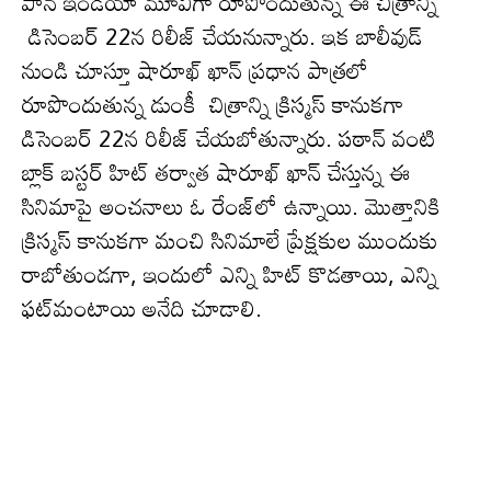
పాన్ ఇండియా మూవీగా రూపొందుతున్న ఈ చిత్రాన్ని
డిసెంబర్ 22న రిలీజ్ చేయ‌నున్నారు. ఇక బాలీవుడ్
నుండి చూస్తూ షారూఖ్ ఖాన్ ప్ర‌ధాన పాత్ర‌లో
రూపొందుతున్న‌ డుంకీ చిత్రాన్ని క్రిస్మ‌స్ కానుక‌గా
డిసెంబ‌ర్ 22న రిలీజ్ చేయ‌బోతున్నారు. ప‌ఠాన్ వంటి
బ్లాక్ బ‌స్ట‌ర్ హిట్ త‌ర్వాత షారూఖ్ ఖాన్ చేస్తున్న ఈ
సినిమాపై అంచ‌నాలు ఓ రేంజ్‌లో ఉన్నాయి. మొత్తానికి
క్రిస్మ‌స్ కానుక‌గా మంచి సినిమాలే ప్రేక్ష‌కుల ముందుకు
రాబోతుండ‌గా, ఇందులో ఎన్ని హిట్ కొడ‌తాయి, ఎన్ని
ఫట్‌మంటాయి అనేది చూడాలి.