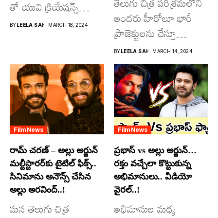
తెలుగు చిత్ర పరిశ్రమలోని
తో యువి క్రియేషన్స్
అందరు హీరోలూ భారీ
రూపొందిస్తున్న
BY
LEELA SAI
MARCH 18, 2024
ప్రాజెక్టులను చేస్తూ
విశ్వంభర...
దూసుకుపోతోన్నారు.
BY
LEELA SAI
MARCH 14, 2024
అందులో కొందరు
మాత్రమే...
Film News
Film News
రామ్ చరణ్ – అల్లు అర్జున్
ప్రభాస్ vs అల్లు అర్జున్…
మల్టీస్టారర్​కు టైటిల్ ఫిక్స్..
రక్తం వచ్చేలా కొట్టుకున్న
సినిమాను అనౌన్స్ చేసిన
అభిమానులు.. వీడియో
అల్లు అరవింద్..!
వైరల్..!
మన తెలుగు చిత్ర
అభిమానుల మధ్య