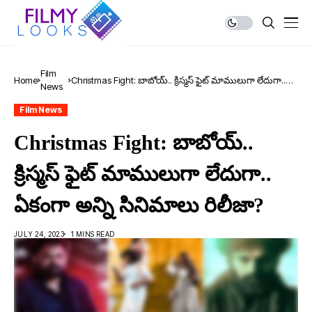
Film
Home
Christmas Fight: బాబోయ్.. క్రిస్మ‌స్ ఫైట్ మాములుగా లేదుగా..
News
ఏకంగా అన్ని సినిమాలు రిలీజా?
Film News
Christmas Fight: బాబోయ్..
క్రిస్మ‌స్ ఫైట్ మాములుగా లేదుగా..
ఏకంగా అన్ని సినిమాలు రిలీజా?
JULY 24, 2023
1 MINS READ