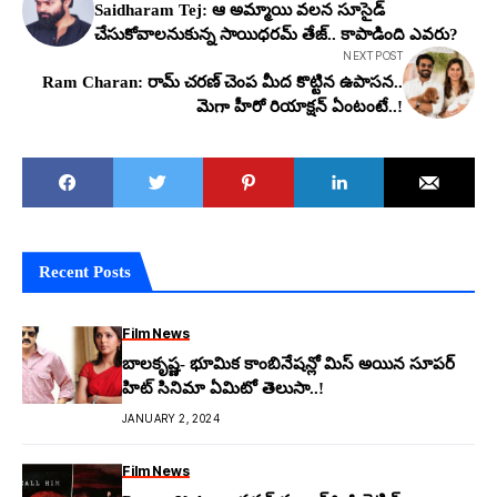
Saidharam Tej: ఆ అమ్మాయి వ‌ల‌న సూసైడ్
చేసుకోవాల‌నుకున్న సాయిధ‌ర‌మ్ తేజ్.. కాపాడింది ఎవ‌రు?
NEXT POST
Ram Charan: రామ్ చ‌ర‌ణ్ చెంప మీద కొట్టిన ఉపాస‌న‌..
మెగా హీరో రియాక్ష‌న్ ఏంటంటే..!
Recent Posts
Film News
బాలకృష్ణ- భూమిక కాంబినేషన్లో మిస్ అయిన సూపర్
హిట్ సినిమా ఏమిటో తెలుసా..!
JANUARY 2, 2024
Film News