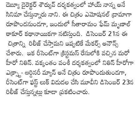
డెబ్యూ డైరెక్టర్ శౌర్యువ్ ద‌ర్శ‌క‌త్వంలో హాయ్ నాన్న అనే
సినిమా చేస్తున్నారు నాని. ఈ చిత్రం ఎమోషనల్ డ్రామాగా
రూపొంద‌నుండ‌గా, ఇందులో సీతారామం ఫేమ్ మృణాల్
ఠాకూర్ క‌థానాయిక‌గా న‌టిస్తుంది. డిసెంబర్ 21న ఈ
చిత్రాన్ని రిలీజ్ చేస్తామని ఇప్పటికే మేకర్స్ అనౌన్స్
చేశారు. ఇక రీసెంట్‌గా క్రిస్టమస్ రేసులోకి వచ్చిన మరో
హీరో నితిన్. వక్కంతం వంశీ దర్శకత్వంలో నితిన్ హీరోగా
ఎక్స్ట్రా- ఆర్డినరీ మ్యాన్ అనే చిత్రం రూపొందుతుండ‌గా,
రీసెంట్‌గా ఫ‌స్ట్ లుక్ విడుద‌ల చేసి మూవీని డిసెంబర్ 23న
రిలీజ్ చేస్తున్నట్లు కూడా ప్రకటించారు.