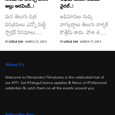
అల్లు అరవింద్..!
వైరల్..!
మన తెలుగు చిత్ర
అభిమానుల మధ్య
పరిశ్రమలు ఎన్నో మల్టీ
వాగ్యుద్ధాలు తెలుగు వాళ్ళకి
స్టార్లర్ సినిమాలు
కొత్తేమీ కాదు. పాత తరం
వచ్చాయి.. కొన్ని సినిమాలు
నటుల నుంచి నేటి...
BY
LEELA SAI
MARCH 12, 2024
BY
LEELA SAI
MARCH 11, 2024
అయితే...
About Us
Welcome to Filmylooks! Filmylooks is the celebrated hub of
our #TFI. Get #TeluguCinema updates & News of #Tollywood
celebrities & catch them on all the events around you.
Subscribe Now