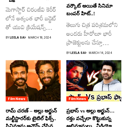
వర్కౌట్ అయితే సినిమా
మెగాస్టార్ చిరంజీవి కెరీర్
బంపర్ హిట్..!
లోనే అత్యంత భారీ బడ్జెట్
తెలుగు చిత్ర పరిశ్రమలోని
తో యువి క్రియేషన్స్
అందరు హీరోలూ భారీ
రూపొందిస్తున్న
BY
LEELA SAI
MARCH 18, 2024
ప్రాజెక్టులను చేస్తూ
విశ్వంభర...
దూసుకుపోతోన్నారు.
BY
LEELA SAI
MARCH 14, 2024
అందులో కొందరు
మాత్రమే...
Film News
Film News
రామ్ చరణ్ – అల్లు అర్జున్
ప్రభాస్ vs అల్లు అర్జున్…
మల్టీస్టారర్​కు టైటిల్ ఫిక్స్..
రక్తం వచ్చేలా కొట్టుకున్న
సినిమాను అనౌన్స్ చేసిన
అభిమానులు.. వీడియో