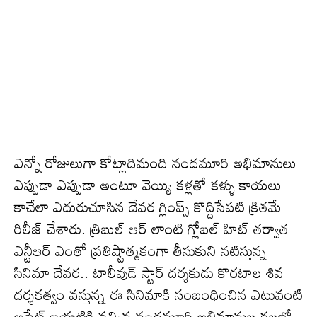
ఎన్నో రోజులుగా కోట్లాదిమంది నందమూరి అభిమానులు
ఎప్పుడా ఎప్పుడా అంటూ వెయ్యి కళ్లతో కళ్ళు కాయలు
కాచేలా ఎదురుచూసిన దేవర గ్లింప్స్ కొద్దిసేపటి క్రితమే
రిలీజ్ చేశారు. త్రిబుల్ ఆర్ లాంటి గ్లోబల్ హిట్ తర్వాత
ఎన్టీఆర్ ఎంతో ప్రతిష్టాత్మకంగా తీసుకుని నటిస్తున్న
సినిమా దేవర.. టాలీవుడ్ స్టార్ ద‌ర్శ‌కుడు కొరటాల శివ
దర్శకత్వం వస్తున్న ఈ సినిమాకి సంబంధించిన ఎటువంటి
అప్డేట్ బయటికి వచ్చిన నందమూరి అభిమానుల కలలో