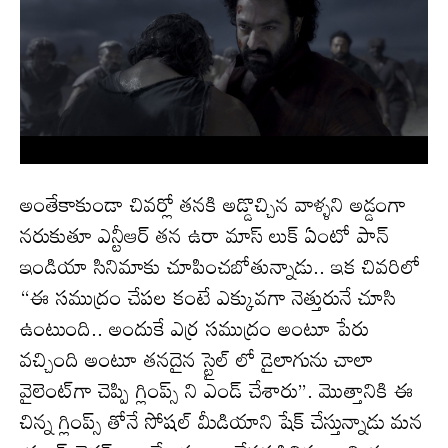
అంతేకాకుండా చివర్లో తనకి అడ్డొచ్చిన వాళ్ళని అడ్డంగా
నరుకుతూ ఎన్టీఆర్ తన ఉరా మాస్ లుక్ ఏంటో పాన్
ఇండియా సినిమాకు చూపించబోతున్నాడు.. ఇక చివరిలో
“ఈ సముద్రం చేపల కంటే ఎక్కువగా నెత్తురునే చూసి
ఉంటుంది.. అందుకే ఎర్ర సముద్రం అంటూ పేరు
వచ్చింది అంటూ తనదైన స్టైల్ లో డైలాగును చాలా
వైలెంట్‌గా చెప్పి గ్లింప్స్ ని ఎండ్ చేశారు”. మొత్తానికి ఈ
చిన్న గ్లింప్స్ తోనే సోషల్ మీడియాని షేక్‌ చేస్తున్నాడు మన