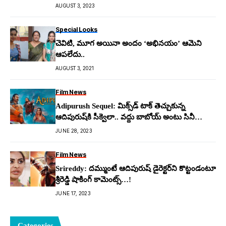
AUGUST 3, 2023
Special Looks
చెవిటి, మూగ అయినా అందం ‘అభినయం’ ఆమెని
ఆపలేదు..
AUGUST 3, 2021
Film News
Adipurush Sequel: మిక్స్‌డ్ టాక్ తెచ్చుకున్న
ఆదిపురుష్‌కి సీక్వెలా.. వ‌ద్దు బాబోయ్ అంటు సినీ
ప్రియులు
JUNE 28, 2023
Film News
Srireddy: ద‌మ్ముంటే ఆదిపురుష్ డైరెక్ట‌ర్‌ని కొట్టండంటూ
శ్రీరెడ్డి షాకింగ్ కామెంట్స్…!
JUNE 17, 2023
Categories