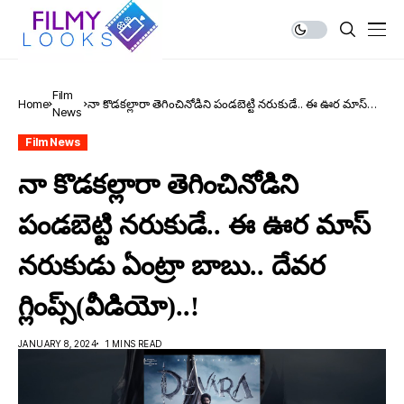
Film
Home
నా కొడకల్లారా తెగించినోడిని పండబెట్టి నరుకుడే.. ఈ ఊర మాస్
News
నరుకుడు ఏంట్రా బాబు.. దేవర గ్లింప్స్(వీడియో)..!
Film News
నా కొడకల్లారా తెగించినోడిని
పండబెట్టి నరుకుడే.. ఈ ఊర మాస్
నరుకుడు ఏంట్రా బాబు.. దేవర
గ్లింప్స్(వీడియో)..!
JANUARY 8, 2024
1 MINS READ