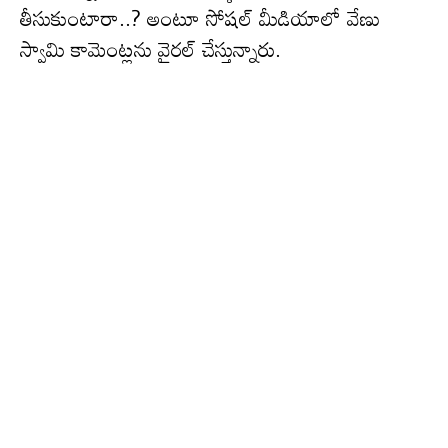
తీసుకుంటారా..? అంటూ సోషల్ మీడియాలో వేణు
స్వామి కామెంట్లను వైరల్ చేస్తున్నారు.