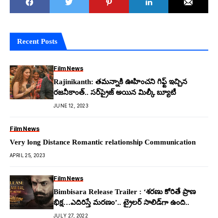
Recent Posts
Film News
Rajinikanth: త‌మ‌న్నాకి ఊహించని గిఫ్ట్ ఇచ్చిన
ర‌జ‌నీకాంత్.. స‌ర్‌ప్రైజ్ అయిన మిల్కీ బ్యూటీ
JUNE 12, 2023
Film News
Very long Distance Romantic relationship Communication
APRIL 25, 2023
Film News
Bimbisara Release Trailer : ‘శరణు కోరితే ప్రాణ
భిక్ష…ఎదిరిస్తే మరణం’.. ట్రైలర్ సాలిడ్‌గా ఉంది..
JULY 27, 2022