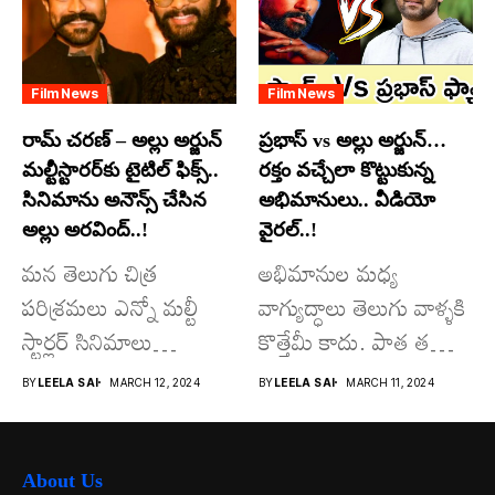
Film News
Film News
రామ్ చరణ్ – అల్లు అర్జున్
ప్రభాస్ vs అల్లు అర్జున్…
మల్టీస్టారర్​కు టైటిల్ ఫిక్స్..
రక్తం వచ్చేలా కొట్టుకున్న
సినిమాను అనౌన్స్ చేసిన
అభిమానులు.. వీడియో
అల్లు అరవింద్..!
వైరల్..!
మన తెలుగు చిత్ర
అభిమానుల మధ్య
పరిశ్రమలు ఎన్నో మల్టీ
వాగ్యుద్ధాలు తెలుగు వాళ్ళకి
స్టార్లర్ సినిమాలు
కొత్తేమీ కాదు. పాత తరం
వచ్చాయి.. కొన్ని సినిమాలు
నటుల నుంచి నేటి...
BY
LEELA SAI
MARCH 12, 2024
BY
LEELA SAI
MARCH 11, 2024
అయితే...
About Us