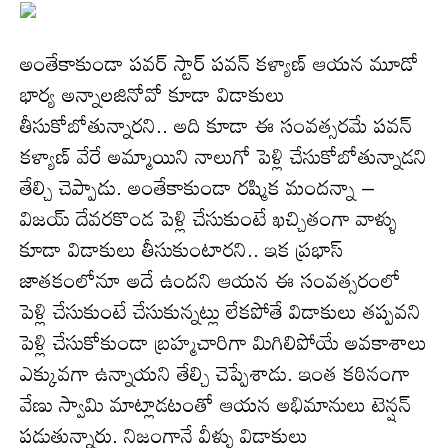
అంతేకాకుండా పవర్ స్టార్ పవన్ కళ్యాణ్ ఆయన మూడో
భార్య అన్నాలజినోవో కూడా విడాకులు
తీసుకోబోతున్నారని.. అది కూడా ఈ సంవత్సరమే పవన్
కళ్యాణ్ వేరే అమ్మాయిని నాలుగో పెళ్లి చేసుకోబోతున్నాడని
తేల్చి చెప్పాడు. అంతేకాకుండా రష్మిక మందన్నా –
విజయ్ దేవరకొండ పెళ్లి చేసుకుంటే ఖచ్చితంగా వాళ్ళు
కూడా విడాకులు తీసుకుంటారని.. ఇక ప్రభాస్
జాతకంలోనూ అదే ఉందని ఆయన ఈ సంవత్సరంలో
పెళ్లి చేసుకుంటే చేసుకున్నట్లు లేకపోతే విడాకులు తప్పవని
పెళ్లి చేసుకోకుండా బ్రహ్మచారిగా మిగిలిపోయే అవకాశాలు
ఎక్కువగా ఉన్నాయని తేల్చి చెప్పేశాడు. ఇంత కఠినంగా
వేణు స్వామి మాట్లాడటంతో ఆయన అభిమానులు టెన్షన్
పడుతున్నారు. నిజంగానే వీళ్ళు విడాకులు