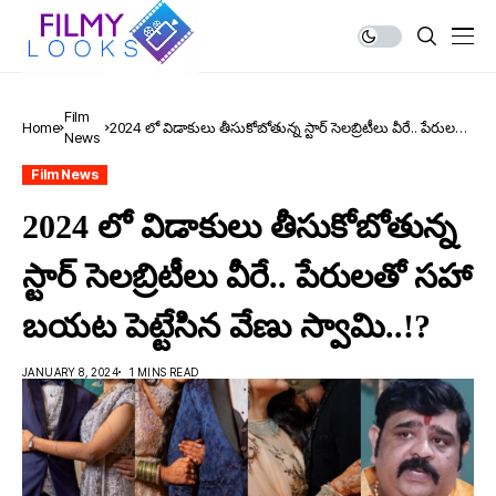
Film
Home
2024 లో విడాకులు తీసుకోబోతున్న స్టార్ సెలబ్రిటీలు వీరే.. పేరులతో
News
సహా బయట పెట్టేసిన వేణు స్వామి..!?
Film News
2024 లో విడాకులు తీసుకోబోతున్న
స్టార్ సెలబ్రిటీలు వీరే.. పేరులతో సహా
బయట పెట్టేసిన వేణు స్వామి..!?
JANUARY 8, 2024
1 MINS READ