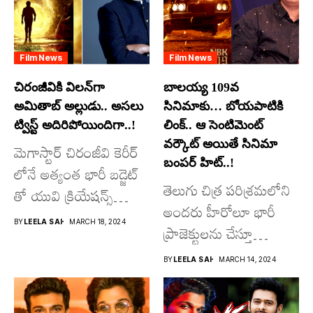
Film News
Film News
చిరంజీవికి విలన్‌గా
బాలయ్య 109వ
అమితాబ్ అల్లుడు.. అసలు
సినిమాకు… బోయపాటికి
ట్విస్ట్ అదిరిపోయిందిగా..!
లింక్.. ఆ సెంటిమెంట్
వర్కౌట్ అయితే సినిమా
మెగాస్టార్ చిరంజీవి కెరీర్
బంపర్ హిట్..!
లోనే అత్యంత భారీ బడ్జెట్
తెలుగు చిత్ర పరిశ్రమలోని
తో యువి క్రియేషన్స్
అందరు హీరోలూ భారీ
రూపొందిస్తున్న
BY
LEELA SAI
MARCH 18, 2024
ప్రాజెక్టులను చేస్తూ
విశ్వంభర...
దూసుకుపోతోన్నారు.
BY
LEELA SAI
MARCH 14, 2024
అందులో కొందరు
మాత్రమే...