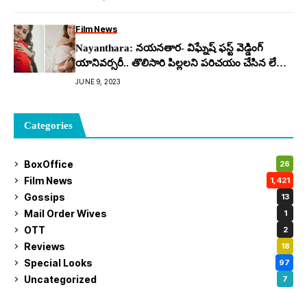
Film News
Nayanthara: న‌య‌న‌తార‌- విఘ్నేష్ ఫ‌స్ట్ వెడ్డింగ్
యానివ‌ర్స‌రీ.. తొలిసారి పిల్ల‌ల‌ని ప‌రిచ‌యం చేసిన లేడి
సూప‌ర్ స్టార్
JUNE 9, 2023
Categories
BoxOffice
26
Film News
1,421
Gossips
13
Mail Order Wives
1
OTT
2
Reviews
18
Special Looks
97
Uncategorized
7