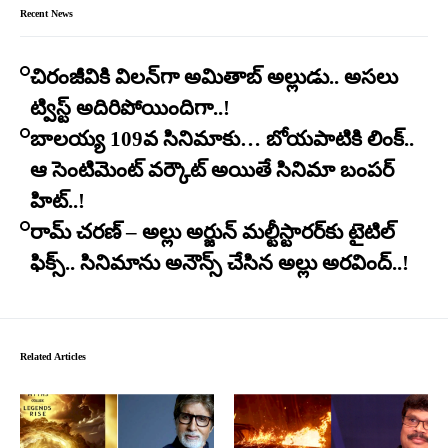
Recent News
చిరంజీవికి విలన్‌గా అమితాబ్ అల్లుడు.. అసలు
ట్విస్ట్ అదిరిపోయిందిగా..!
బాలయ్య 109వ సినిమాకు… బోయపాటికి లింక్..
ఆ సెంటిమెంట్ వర్కౌట్ అయితే సినిమా బంపర్
హిట్..!
రామ్ చరణ్ – అల్లు అర్జున్ మల్టీస్టారర్​కు టైటిల్
ఫిక్స్.. సినిమాను అనౌన్స్ చేసిన అల్లు అరవింద్..!
Related Articles