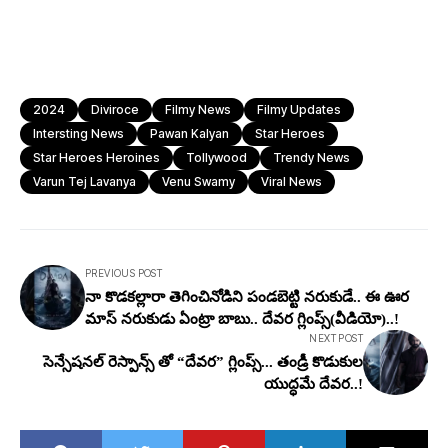
2024
Diviroce
Filmy News
Filmy Updates
Intersting News
Pawan Kalyan
Star Heroes
Star Heroes Heroines
Tollywood
Trendy News
Varun Tej Lavanya
Venu Swamy
Viral News
PREVIOUS POST
నా కొడకల్లారా తెగించినోడిని పండబెట్టి నరుకుడే.. ఈ ఊర
మాస్ నరుకుడు ఏంట్రా బాబు.. దేవర గ్లింప్స్(వీడియో)..!
NEXT POST
సెన్సేషనల్ రెస్పాన్స్ తో “దేవర” గ్లింప్స్... తండ్రీ కొడుకుల
యుద్ధమే దేవర..!