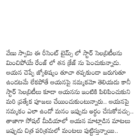
వేణు స్వామి ఈ రీసెంట్ టైమ్స్ లో స్టార్ సెలబ్రిటీలను
మించిపోయే రేంజ్ లో తన క్రేజ్‌ ను పెంచుకున్నాడు.
ఆయన చెప్పే జ్యోతిష్యం తూచా తప్పకుండా జరుగుతూ
ఉండటమే లేకపోతే ఆయనపై నమ్మకమో తెలియదు కానీ
స్టార్ సెలబ్రిటీలు కూడా ఆయనను ఇంటికి పిలిపించుకుని
మరి ప్రత్యేక పూజలు చేయించుకుంటున్నారు.. ఆయనపై
నమ్మకం ఎలా ఉందో మనం ఇప్పుడు అర్థం చేసుకోవచ్చు..
తాజాగా సోషల్ మీడియాలో ఆయన మాట్లాడిన మాటలు
ఇప్పుడు చిత్ర పరిశ్రమలో మంటలు పుట్టిస్తున్నాయి..