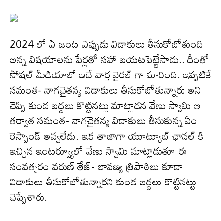
2024 లో ఏ జంట ఎప్పుడు విడాకులు తీసుకోబోతుంది
అన్న విషయాలను పేర్లతో సహా బయటపెట్టేసాడు.. దీంతో
సోషల్ మీడియాలో ఇదే వార్త వైరల్ గా మారింది. ఇప్పటికే
సమంత- నాగచైతన్య విడాకులు తీసుకోబోతున్నారు అని
చెప్పి కుండ బద్దలు కొట్టినట్లు మాట్లాడన వేణు స్వామి ఆ
తర్వాత సమంత- నాగచైతన్య విడాకులు తీసుకున్న ఏం
రెస్పాండ్ అవ్వలేదు. ఇక తాజాగా యూట్యూబ్ ఛానల్ కి
ఇచ్చిన ఇంటర్వ్యూలో వేణు స్వామి మాట్లాడుతూ ఈ
సంవత్సరం వరుణ్ తేజ్- లావణ్య త్రిపాఠిలు కూడా
విడాకులు తీసుకోబోతున్నారని కుండ బద్దలు కొట్టినట్టు
చెప్పేశారు.