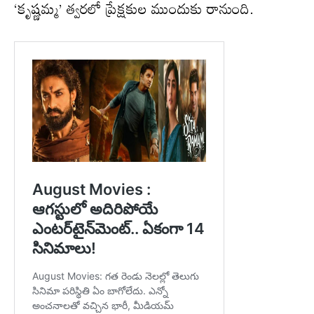
‘కృష్ణమ్మ’ త్వరలో ప్రేక్షకుల ముందుకు రానుంది.