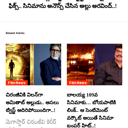
ఫిక్స్.. సినిమాను అనౌన్స్ చేసిన అల్లు అరవింద్..!
Related Articles
Film News
Film News
చిరంజీవికి విలన్‌గా
బాలయ్య 109వ
అమితాబ్ అల్లుడు.. అసలు
సినిమాకు… బోయపాటికి
ట్విస్ట్ అదిరిపోయిందిగా..!
లింక్.. ఆ సెంటిమెంట్
వర్కౌట్ అయితే సినిమా
మెగాస్టార్ చిరంజీవి కెరీర్
బంపర్ హిట్..!