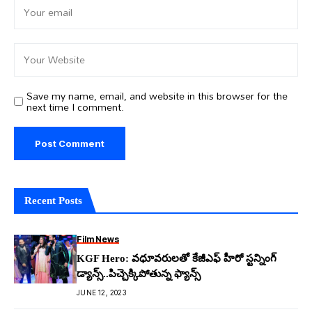
Save my name, email, and website in this browser for the
next time I comment.
Recent Posts
Film News
KGF Hero: వ‌ధూవ‌రుల‌తో కేజీఎఫ్ హీరో స్ట‌న్నింగ్
డ్యాన్స్..పిచ్చెక్కిపోతున్న ఫ్యాన్స్
JUNE 12, 2023