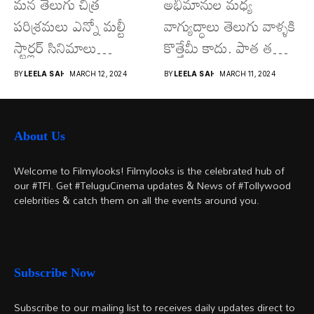
మన తెలుగు చిత్ర
అభిమానుల మధ్య
పరిశ్రమలు ఎన్నో మల్టీ
వాగ్యుద్ధాలు తెలుగు వాళ్ళకి
స్టార్లర్ సినిమాలు
కొత్తేమీ కాదు. పాత తరం
వచ్చాయి.. కొన్ని సినిమాలు
నటుల నుంచి నేటి...
BY
LEELA SAI
MARCH 12, 2024
BY
LEELA SAI
MARCH 11, 2024
అయితే...
About Us
Welcome to Filmylooks! Filmylooks is the celebrated hub of
our #TFI. Get #TeluguCinema updates & News of #Tollywood
celebrities & catch them on all the events around you.
Subscribe Now
Subscribe to our mailing list to receives daily updates direct to