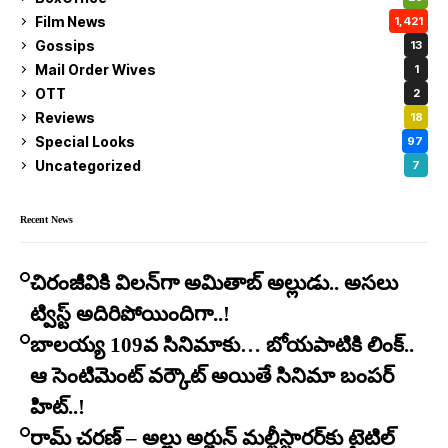
Film News
1,421
Gossips
13
Mail Order Wives
1
OTT
2
Reviews
18
Special Looks
97
Uncategorized
7
Recent News
చిరంజీవికి విలన్‌గా అమితాబ్ అల్లుడు.. అసలు
ట్విస్ట్ అదిరిపోయిందిగా..!
బాలయ్య 109వ సినిమాకు… బోయపాటికి లింక్..
ఆ సెంటిమెంట్ వర్కౌట్ అయితే సినిమా బంపర్
హిట్..!
రామ్ చరణ్ – అల్లు అర్జున్ మల్టీస్టారర్​కు టైటిల్