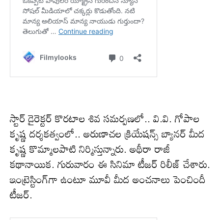
స్టార్ డైరెక్టర్ కొరటాల శివ సమర్పణలో.. వి.వి. గోపాల
కృష్ణ దర్శకత్వంలో.. అరుణాచల క్రియేషన్స్ బ్యానర్ మీద
కృష్ణ కొమ్మాలపాటి నిర్మిస్తున్నారు. అథీరా రాజీ
కథానాయిక. గురువారం ఈ సినిమా టీజర్ రిలీజ్ చేశారు.
ఇంట్రెస్టింగ్‌గా ఉంటూ మూవీ మీద అంచనాలు పెంచిందీ
టీజర్.