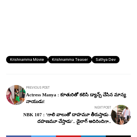
Krishnamma Movie
Krishnamma Teaser
Sathya Dev
PREVIOUS POST
Actress Manya : కూతురితో కలిసి డ్యాన్స్ చేసిన మాన్య
నాయుడు!
NEXT POST
NBK 107 : ‘గాలి వాలుతో దాహమూ తీరుస్తాడు -
దహణమూ చేస్తాడు’.. డైలాగ్ అదిరిందిగా..