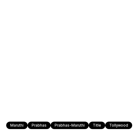
Maruthi
Prabhas
Prabhas-Maruthi
Title
Tollywood