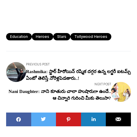
Education
Heroes
Stars
Tollywood Heroes
PREVIOUS POST
Rashmika: స్టార్ హీరోయిన్ ర‌ష్మిక‌ ద‌గ్గ‌ర ఉన్న ల‌గ్జ‌రీ ఐటమ్స్
ఏంటో తెలిస్తే నోరెళ్ల‌పెడ‌తారు..!
NEXT POST
Nani Daughter: నాని కూతురు చాలా హుషారుగా ఉందే..
ఆ చిన్నారి గురించి మీకు తెలుసా?