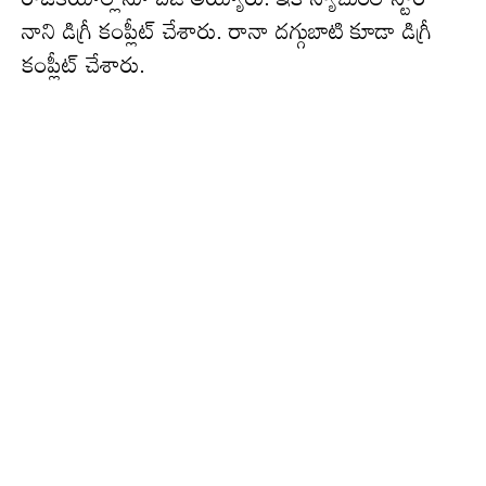
నాని డిగ్రీ కంప్లీట్ చేశారు. రానా దగ్గుబాటి కూడా డిగ్రీ
కంప్లీట్ చేశారు.