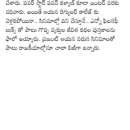
చేశారు. పవర్ స్టార్ పవన్ కళ్యాణ్ కూడా ఇంటర్ వరకు
చదివారు. అయితే ఆయన రెగ్యులర్ కాలేజ్ కు
వెళ్లకపోయినా.. సినిమాల్లో పని చేస్తూనే.. ఎన్నో ఫిలసఫీ
బుక్స్ తో పాటు గొప్ప వ్యక్తుల జీవిత కథల పుస్తకాలను
ఫాలో అయ్యారు. ప్రజంట్ ఆయన వరుస సినిమాలతో
పాటు రాజకీయాల్లోనూ చాలా బిజీగా ఉన్నారు.