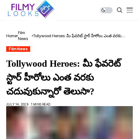
Film
Home
Tollywood Heroes: మీ ఫేవరెట్ స్టార్ హీరోలు ఎంత వరకు
News
చదువుకున్నారో తెలుసా?
Film News
Tollywood Heroes: మీ ఫేవరెట్
స్టార్ హీరోలు ఎంత వరకు
చదువుకున్నారో తెలుసా?
JULY 14, 2023
1 MINS READ