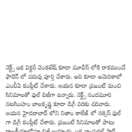
నెక్ట్స్ ఇక విక్టరీ వెంకటేష్ కూడా మూవీస్ లోకి రాకముందే
ఫారెన్ లో చదువు పూర్తి చేశారు. అది కూడా అమెరికాలో
ఎంబీఏ కంప్లీట్ చేశారు. ఆయన కూడా ప్రజంట్ మంచి
సినిమాలతో ఫుల్ బిజీగా ఉన్నారు. నెక్ట్స్ నందమూరి
నటసింహం బాలకృష్ణ కూడా డిగ్రీ వరకు చదివారు.
ఆయన హైదరాబాద్ లోని నిజాం కాలేజ్ లో సక్సెస్ ఫుల్
గా డిగ్రీ కంప్లీట్ చేశారు. ప్రజంట్ సినిమాలతో పాటు
రాజకీయాల్లోనూ బిజీ అయ్యారు. ఇక న్యాచురల్ స్టార్