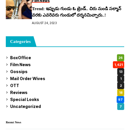
Film News
Trend: ఇప్పుడు గుండు ఓ ట్రెండ్.. చిరు నుండి స‌ల్మాన్
వ‌ర‌కు ఎవ‌రెవ‌రు గుండులో ద‌ర్శ‌నమిచ్చారు..!
AUGUST 24, 2023
Categories
BoxOffice
26
Film News
1,421
Gossips
13
Mail Order Wives
1
OTT
2
Reviews
18
Special Looks
97
Uncategorized
7
Recent News