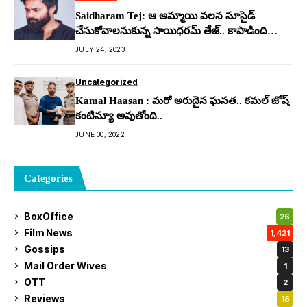
Saidharam Tej: ఆ అమ్మాయి వ‌ల‌న సూసైడ్
చేసుకోవాల‌నుకున్న సాయిధ‌ర‌మ్ తేజ్.. కాపాడింది
ఎవ‌రు?
JULY 24, 2023
Uncategorized
Kamal Haasan : మరో అరుదైన ఘనత.. కమల్ జోష్
కంటిన్యూ అవుతోంది..
JUNE 30, 2022
Categories
BoxOffice
26
Film News
1,421
Gossips
13
Mail Order Wives
1
OTT
2
Reviews
18