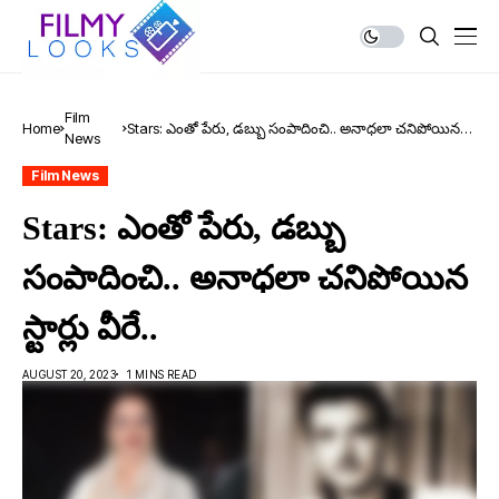
Film
Home
Stars: ఎంతో పేరు, డబ్బు సంపాదించి.. అనాధలా చనిపోయిన
News
స్టార్లు వీరే..
Film News
Stars: ఎంతో పేరు, డబ్బు
సంపాదించి.. అనాధలా చనిపోయిన
స్టార్లు వీరే..
AUGUST 20, 2023
1 MINS READ