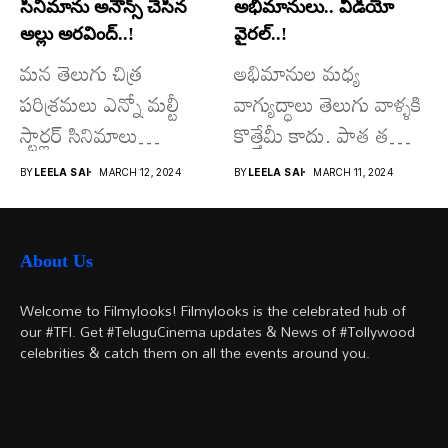
సినిమాను అనౌన్స్ చేసిన
అభిమానులు.. వీడియో
అల్లు అరవింద్..!
వైరల్..!
మన తెలుగు చిత్ర
అభిమానుల మధ్య
పరిశ్రమలు ఎన్నో మల్టీ
వాగ్యుద్ధాలు తెలుగు వాళ్ళకి
స్టార్లర్ సినిమాలు
కొత్తేమీ కాదు. పాత తరం
వచ్చాయి.. కొన్ని సినిమాలు
నటుల నుంచి నేటి...
BY
LEELA SAI
MARCH 12, 2024
BY
LEELA SAI
MARCH 11, 2024
అయితే...
About Us
Welcome to Filmylooks! Filmylooks is the celebrated hub of
our #TFI. Get #TeluguCinema updates & News of #Tollywood
celebrities & catch them on all the events around you.