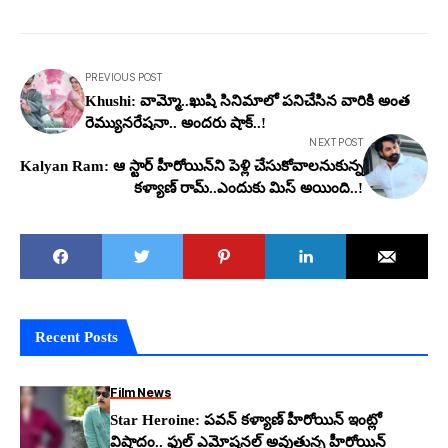
PREVIOUS POST
Khushi: వామ్మో..ఖుషి సినిమాలో పనిచేసిన వారికి అంత
రెమ్యున‌రేష‌నా.. అంద‌రు షాక్..!
NEXT POST
Kalyan Ram: ఆ స్టార్ హీరోయిన్‌ని పెళ్లి చేసుకోవాల‌నుకున్న
క‌ళ్యాణ్ రామ్..ఎందుకు మిస్ అయింది..!
Recent Posts
Film News
Star Heroine: ప‌వ‌న్ క‌ళ్యాణ్ హీరోయిన్ ఇంట్లో
విషాదం.. ఫుల్ ఎమోష‌న‌ల్ అవుతున్న హీరోయిన్