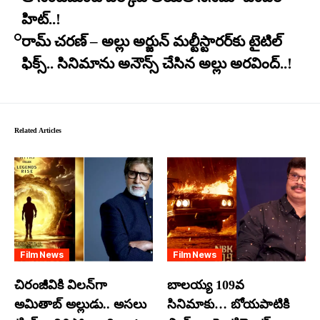
హిట్..!
రామ్ చరణ్ – అల్లు అర్జున్ మల్టీస్టారర్​కు టైటిల్
ఫిక్స్.. సినిమాను అనౌన్స్ చేసిన అల్లు అరవింద్..!
Related Articles
Film News
Film News
చిరంజీవికి విలన్‌గా
బాలయ్య 109వ
అమితాబ్ అల్లుడు.. అసలు
సినిమాకు… బోయపాటికి