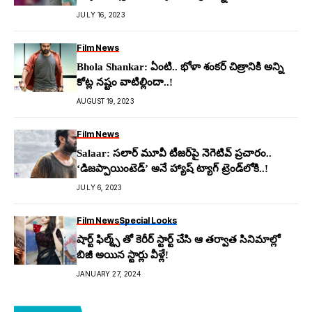
JULY 16, 2023
Film News
Bhola Shankar: ఏంటి.. భోళా శంక‌ర్ చిత్రానికి అన్ని
కోట్ల న‌ష్టం వాటిల్లిందా..!
AUGUST 19, 2023
Film News
Salaar: స‌లార్ మూవీ టీజ‌ర్‌పై నెగెటివ్ ప్ర‌చారం..
‘డిజప్పాయింటెడ్’ అనే హ్యాష్ ట్యాగ్ ట్రెండ్‌లోకి..!
JULY 6, 2023
Film News
Special Looks
షార్ట్ ఫిల్మ్స్ తో కెరీర్ స్టార్ట్ చేసి ఆ త‌ర్వాత సినిమాల్లో
బిజీ అయిన స్టార్లు వీళ్లే!
JANUARY 27, 2024