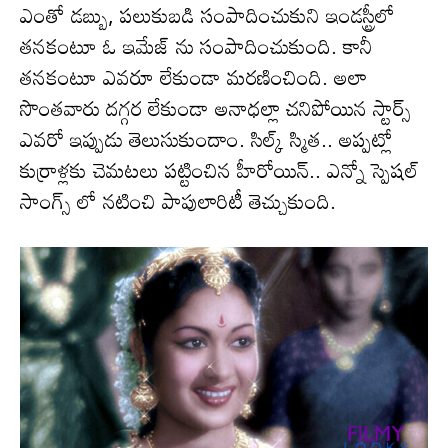
ఎంతో డబ్బు, పలుకుబడి సంపాదించుకుని ఇండస్ట్రీలో
తనకంటూ ఓ ఇమేజ్ ను సంపాదించుకుంది. కానీ
తనకంటూ ఎవరూ లేకుండా మరణించింది. అలా
సొంతవారు దగ్గర లేకుండా అనాధల్లా చనిపోయిన స్టార్స్
ఎవరో ఇప్పుడు తెలుసుకుందాం. సిల్క్ స్మిత.. అప్పట్లో
కుర్రాళ్లకు చెమటలు పట్టించిన హీరోయిన్.. ఎన్నో స్పెషల్
సాంగ్స్ లో నటించి పాపులారిటీ తెచ్చుకుంది.