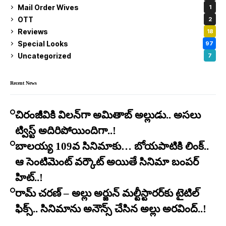
Mail Order Wives
1
OTT
2
Reviews
18
Special Looks
97
Uncategorized
7
Recent News
చిరంజీవికి విలన్‌గా అమితాబ్ అల్లుడు.. అసలు
ట్విస్ట్ అదిరిపోయిందిగా..!
బాలయ్య 109వ సినిమాకు… బోయపాటికి లింక్..
ఆ సెంటిమెంట్ వర్కౌట్ అయితే సినిమా బంపర్
హిట్..!
రామ్ చరణ్ – అల్లు అర్జున్ మల్టీస్టారర్​కు టైటిల్
ఫిక్స్.. సినిమాను అనౌన్స్ చేసిన అల్లు అరవింద్..!