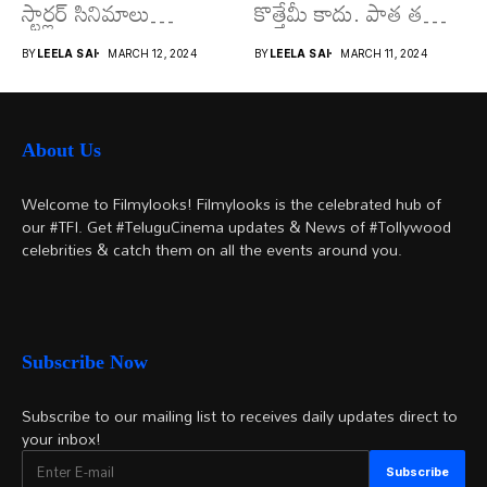
స్టార్లర్ సినిమాలు
కొత్తేమీ కాదు. పాత తరం
వచ్చాయి.. కొన్ని సినిమాలు
నటుల నుంచి నేటి...
BY
LEELA SAI
MARCH 12, 2024
BY
LEELA SAI
MARCH 11, 2024
అయితే...
About Us
Welcome to Filmylooks! Filmylooks is the celebrated hub of
our #TFI. Get #TeluguCinema updates & News of #Tollywood
celebrities & catch them on all the events around you.
Subscribe Now
Subscribe to our mailing list to receives daily updates direct to
your inbox!