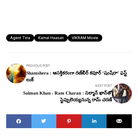
Agent Tina
Kamal Haasan
VIKRAM Movie
PREVIOUS POST
Shamshera : ఆసక్తికరంగా రణ్‌బీర్ కపూర్ ‘షంషేరా’ ఫస్ట్‌
లుక్
NEXT POST
Salman Khan - Ram Charan : సల్మాన్ ఖాన్‌తో
స్టెప్పులెయ్యనున్న రామ్ చరణ్