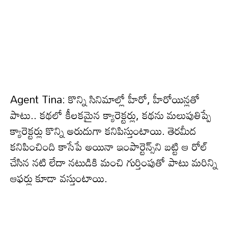
Agent Tina: కొన్ని సినిమాల్లో హీరో, హీరోయిన్లతో
పాటు.. కథలో కీలకమైన క్యారెక్టర్లు, కథను మలుపుతిప్పే
క్యారెక్టర్లు కొన్ని అరుదుగా కనిపిస్తుంటాయి. తెరమీద
కనిపించింది కాసేపే అయినా ఇంపార్టెన్స్‌ని బట్టి ఆ రోల్
చేసిన నటి లేదా నటుడికి మంచి గుర్తింపుతో పాటు మరిన్ని
ఆఫర్లు కూడా వస్తుంటాయి.