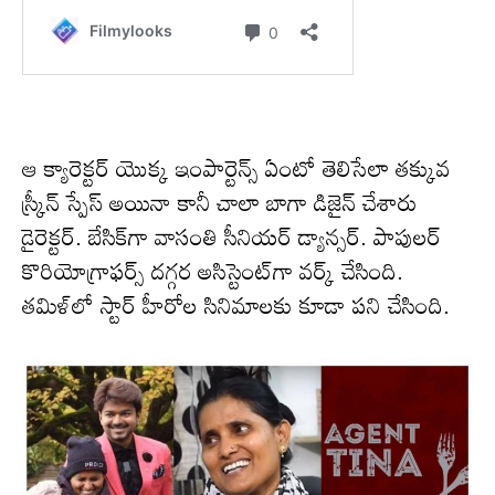
ఆ క్యారెక్టర్ యొక్క ఇంపార్టెన్స్ ఏంటో తెలిసేలా తక్కువ
స్క్రీన్ స్పేస్ అయినా కానీ చాలా బాగా డిజైన్ చేశారు
డైరెక్టర్. బేసిక్‌గా వాసంతి సీనియర్ డ్యాన్సర్. పాపులర్
కొరియోగ్రాఫర్స్ దగ్గర అసిస్టెంట్‌గా వర్క్ చేసింది.
తమిళ్‌లో స్టార్ హీరోల సినిమాలకు కూడా పని చేసింది.