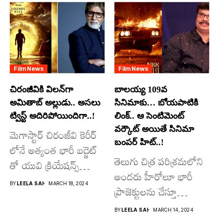
Film News
Film News
చిరంజీవికి విలన్‌గా
బాలయ్య 109వ
అమితాబ్ అల్లుడు.. అసలు
సినిమాకు… బోయపాటికి
ట్విస్ట్ అదిరిపోయిందిగా..!
లింక్.. ఆ సెంటిమెంట్
వర్కౌట్ అయితే సినిమా
మెగాస్టార్ చిరంజీవి కెరీర్
బంపర్ హిట్..!
లోనే అత్యంత భారీ బడ్జెట్
తెలుగు చిత్ర పరిశ్రమలోని
తో యువి క్రియేషన్స్
అందరు హీరోలూ భారీ
రూపొందిస్తున్న
BY
LEELA SAI
MARCH 18, 2024
ప్రాజెక్టులను చేస్తూ
విశ్వంభర...
దూసుకుపోతోన్నారు.
BY
LEELA SAI
MARCH 14, 2024