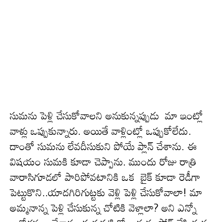
సుమ‌ను పెళ్లి చేసుకోవాల‌ని అనుకున్న‌ప్పుడు మా ఇంట్లో
వాళ్లు ఒప్పుకున్నారు. అయితే వాళ్లింట్లో ఒప్పుకోలేదు.
దాంతో సుమ‌ను లేవ‌దీసుకుని పోయే ప్లాన్ చేశాను. ఈ
విష‌యం సుమ‌కి కూడా చెప్పాను. ముందు రోజు రాత్రి
వారాసిగూడ‌లో పారిపోవ‌టానికి ఒక బైక్ కూడా రెడీగా
పెట్టుకొని..యాద‌గిరిగుట్ట‌కు వెళ్లి పెళ్లి చేసుకోవాలా! మా
అమ్మ‌నాన్న పెళ్లి చేసుకున్న చోటికి వెళ్లాలా? అని ఎన్నో