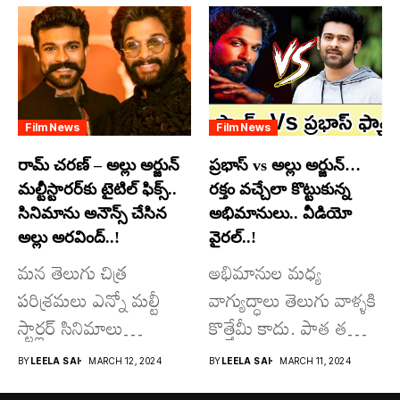
అందులో కొందరు
మాత్రమే...
Film News
Film News
రామ్ చరణ్ – అల్లు అర్జున్
ప్రభాస్ vs అల్లు అర్జున్…
మల్టీస్టారర్​కు టైటిల్ ఫిక్స్..
రక్తం వచ్చేలా కొట్టుకున్న
సినిమాను అనౌన్స్ చేసిన
అభిమానులు.. వీడియో
అల్లు అరవింద్..!
వైరల్..!
మన తెలుగు చిత్ర
అభిమానుల మధ్య
పరిశ్రమలు ఎన్నో మల్టీ
వాగ్యుద్ధాలు తెలుగు వాళ్ళకి
స్టార్లర్ సినిమాలు
కొత్తేమీ కాదు. పాత తరం
వచ్చాయి.. కొన్ని సినిమాలు
నటుల నుంచి నేటి...
BY
LEELA SAI
MARCH 12, 2024
BY
LEELA SAI
MARCH 11, 2024
అయితే...