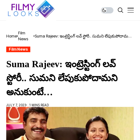
Film
Home
Suma Rajeev: ఇంట్రెస్టింగ్ ల‌వ్ స్టోరీ.. సుమ‌ని లేపుకుపోదామ‌ని
News
అనుకుంటే…
Film News
Suma Rajeev: ఇంట్రెస్టింగ్ ల‌వ్
స్టోరీ.. సుమ‌ని లేపుకుపోదామ‌ని
అనుకుంటే…
JULY 7, 2023
1 MINS READ