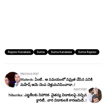
Rajeev Kanakala
Suma
Suma Kanakala
Suma Rajeev
PREVIOUS POST
Mahesh: ఏంటి.. ఆ స‌మ‌యంలో న‌మ్ర‌త చేసిన పనికి
మ‌హేష్ ఆమె చెంప చెళ్లుమ‌నిపించాడా..!
NEXT POST
Niharika: ఎట్ట‌కేల‌కు నిహారిక- చైత‌న్య విడాకుల‌పై వ‌చ్చిన
క్లారిటీ.. వారి విడాకుల‌కి కార‌ణ‌మిదే..!