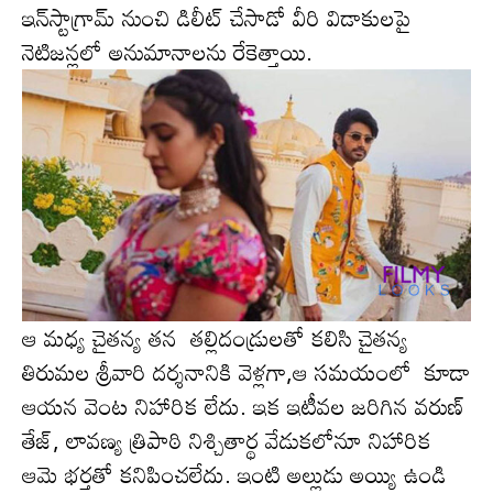
ఇన్‌స్టాగ్రామ్ నుంచి డిలీట్ చేసాడో వీరి విడాకుల‌పై
నెటిజన్లలో అనుమానాలను రేకెత్తాయి.
ఆ మ‌ధ్య చైత‌న్య త‌న తల్లిదండ్రులతో కలిసి చైతన్య
తిరుమల శ్రీవారి దర్శనానికి వెళ్ల‌గా,ఆ స‌మ‌యంలో కూడా
ఆయన వెంట నిహారిక లేదు. ఇక ఇటీవ‌ల జ‌రిగిన‌ వరుణ్
తేజ్, లావణ్య త్రిపాఠి నిశ్చితార్థ వేడుకలోనూ నిహారిక
ఆమె భర్తతో కనిపించలేదు. ఇంటి అల్లుడు అయ్యి ఉండి