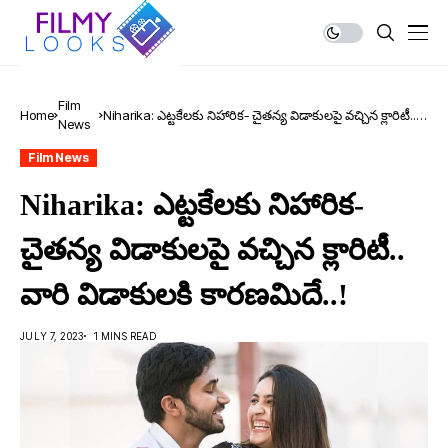
Film
Home
Niharika: ఎట్ట‌కేల‌కు నిహారిక- చైత‌న్య విడాకుల‌పై వ‌చ్చిన క్లారిటీ..
News
వారి విడాకుల‌కి కార‌ణ‌మిదే..!
Film News
Niharika: ఎట్ట‌కేల‌కు నిహారిక-
చైత‌న్య విడాకుల‌పై వ‌చ్చిన క్లారిటీ..
వారి విడాకుల‌కి కార‌ణ‌మిదే..!
JULY 7, 2023
1 MINS READ