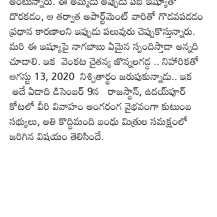
అంటున్నారు. ఈ అమ్మడు అప్పుడు ప‌బ్ ఇష్యూతో
దొర‌క‌డం, ఆ త‌ర్వాత అపార్ట్‌మెంట్ వారితో గొడ‌వ‌ప‌డ‌డం
ప్ర‌ధాన కార‌ణాల‌ని ఇప్పుడు ప‌లువురు చెప్పుకొస్తున్నారు.
మ‌రి ఈ ఇష్యూపై నాగ‌బాబు ఏమైన స్పందిస్తాడా అన్న‌ది
చూడాలి. ఇక వెంకట చైతన్య జొన్నలగడ్డ .. నిహారిక‌తో
ఆగస్టు 13, 2020 నిశ్చితార్థం జరుపుకున్నాడు.. ఇక
అదే ఏడాది డిసెంబర్ 9న రాజస్థాన్, ఉదయ్‌పూర్
కోటలో వీరి వివాహం అంగరంగ వైభవంగా కుటుంబ
సభ్యులు, అతి కొద్దిమంది బంధు మిత్రుల సమక్షంలో
జరిగిన విష‌యం తెలిసిందే.