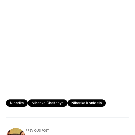
Niharika
Niharika Chaitanya
Niharika Konidela
PREVIOUS POST