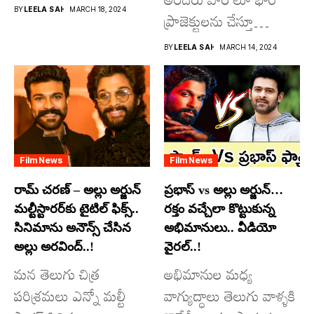
రూపొందిస్తున్న
BY
LEELA SAI
MARCH 18, 2024
ప్రాజెక్టులను చేస్తూ
విశ్వంభర...
దూసుకుపోతోన్నారు.
BY
LEELA SAI
MARCH 14, 2024
అందులో కొందరు
మాత్రమే...
Film News
Film News
రామ్ చరణ్ – అల్లు అర్జున్
ప్రభాస్ vs అల్లు అర్జున్…
మల్టీస్టారర్​కు టైటిల్ ఫిక్స్..
రక్తం వచ్చేలా కొట్టుకున్న
సినిమాను అనౌన్స్ చేసిన
అభిమానులు.. వీడియో
అల్లు అరవింద్..!
వైరల్..!
మన తెలుగు చిత్ర
అభిమానుల మధ్య
పరిశ్రమలు ఎన్నో మల్టీ
వాగ్యుద్ధాలు తెలుగు వాళ్ళకి