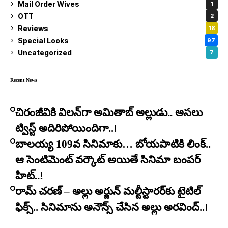
Mail Order Wives
1
OTT
2
Reviews
18
Special Looks
97
Uncategorized
7
Recent News
చిరంజీవికి విలన్‌గా అమితాబ్ అల్లుడు.. అసలు
ట్విస్ట్ అదిరిపోయిందిగా..!
బాలయ్య 109వ సినిమాకు… బోయపాటికి లింక్..
ఆ సెంటిమెంట్ వర్కౌట్ అయితే సినిమా బంపర్
హిట్..!
రామ్ చరణ్ – అల్లు అర్జున్ మల్టీస్టారర్​కు టైటిల్
ఫిక్స్.. సినిమాను అనౌన్స్ చేసిన అల్లు అరవింద్..!