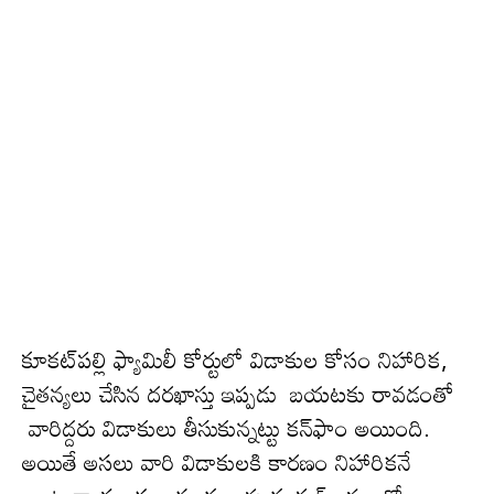
కూకట్‌పల్లి ఫ్యామిలీ కోర్టులో విడాకుల కోసం నిహారిక,
చైతన్యలు చేసిన దరఖాస్తు ఇప్ప‌డు బయటకు రావడంతో
వారిద్ద‌రు విడాకులు తీసుకున్న‌ట్టు క‌న్‌ఫాం అయింది.
అయితే అస‌లు వారి విడాకుల‌కి కార‌ణం నిహారికనే