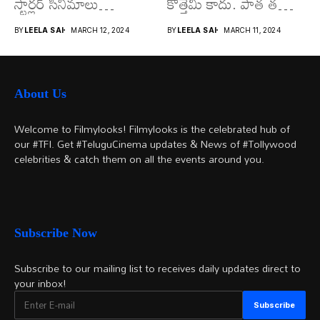
స్టార్లర్ సినిమాలు
కొత్తేమీ కాదు. పాత తరం
వచ్చాయి.. కొన్ని సినిమాలు
నటుల నుంచి నేటి...
BY
LEELA SAI
MARCH 12, 2024
BY
LEELA SAI
MARCH 11, 2024
అయితే...
About Us
Welcome to Filmylooks! Filmylooks is the celebrated hub of
our #TFI. Get #TeluguCinema updates & News of #Tollywood
celebrities & catch them on all the events around you.
Subscribe Now
Subscribe to our mailing list to receives daily updates direct to
your inbox!