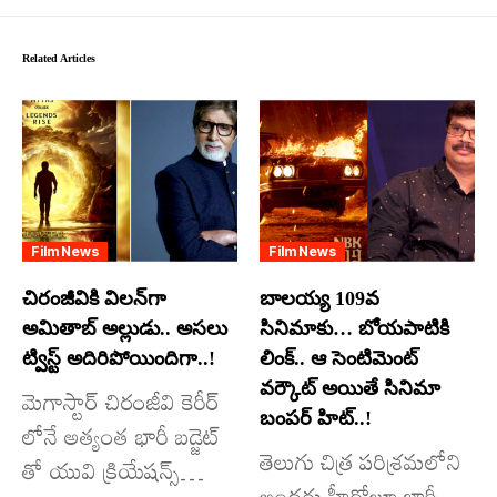
Related Articles
Film News
Film News
చిరంజీవికి విలన్‌గా
బాలయ్య 109వ
అమితాబ్ అల్లుడు.. అసలు
సినిమాకు… బోయపాటికి
ట్విస్ట్ అదిరిపోయిందిగా..!
లింక్.. ఆ సెంటిమెంట్
వర్కౌట్ అయితే సినిమా
మెగాస్టార్ చిరంజీవి కెరీర్
బంపర్ హిట్..!
లోనే అత్యంత భారీ బడ్జెట్
తెలుగు చిత్ర పరిశ్రమలోని
తో యువి క్రియేషన్స్
అందరు హీరోలూ భారీ