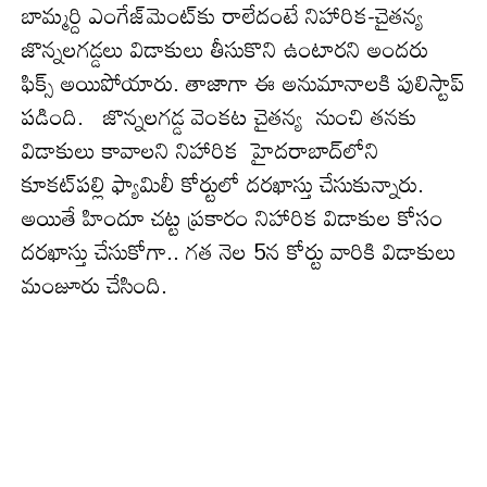
బామ్మర్ది ఎంగేజ్‌మెంట్‌కు రాలేదంటే నిహారిక-చైతన్య
జొన్నలగడ్డలు విడాకులు తీసుకొని ఉంటార‌ని అంద‌రు
ఫిక్స్ అయిపోయారు. తాజాగా ఈ అనుమానాల‌కి పులిస్టాప్
ప‌డింది. జొన్నలగడ్డ వెంకట చైతన్య నుంచి త‌న‌కు
విడాకులు కావాలని నిహారిక హైదరాబాద్‌లోని
కూకట్‌పల్లి ఫ్యామిలీ కోర్టులో దరఖాస్తు చేసుకున్నారు.
అయితే హిందూ చట్ట ప్రకారం నిహారిక విడాకుల కోసం
దరఖాస్తు చేసుకోగా.. గ‌త నెల 5న కోర్టు వారికి విడాకులు
మంజూరు చేసింది.