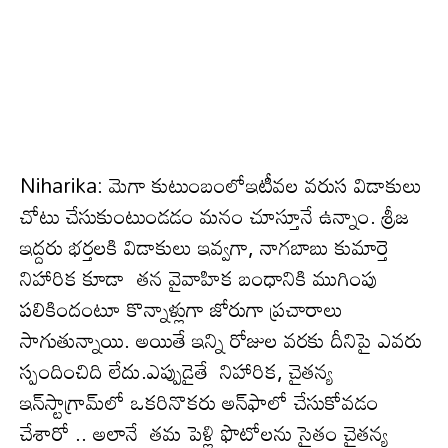
Niharika: మెగా కుటుంబంలోఇటీవ‌ల వ‌రుస విడాకులు
చోటు చేసుకుంటుండ‌డం మ‌నం చూస్తూనే ఉన్నాం. శ్రీజ
ఇద్ద‌రు భ‌ర్త‌ల‌కి విడాకులు ఇవ్వ‌గా, నాగబాబు కుమార్తె
నిహారిక కూడా త‌న‌ వైవాహిక బంధానికి ముగింపు
పలికిందంటూ కొన్నాళ్లుగా జోరుగా ప్ర‌చారాలు
సాగుతున్నాయి. అయితే ఇన్ని రోజుల వ‌ర‌కు దీనిపై ఎవ‌రు
స్పందించిది లేదు.ఎప్పుడైతే నిహారిక, చైతన్య
ఇన్‌స్టాగ్రామ్‌లో ఒకరినొకరు అన్‌ఫాలో చేసుకోవడం
చేశారో .. అలానే తమ పెళ్లి ఫొటోలను సైతం చైతన్య