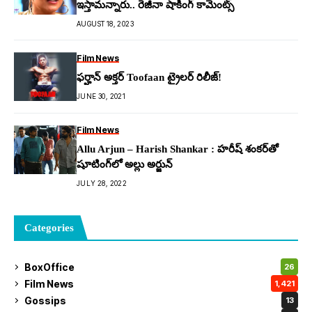
ఇస్తామ‌న్నారు.. రెజీనా షాకింగ్ కామెంట్స్
AUGUST 18, 2023
Film News
ఫర్హాన్ అక్తర్ Toofaan ట్రైలర్ రిలీజ్!
JUNE 30, 2021
Film News
Allu Arjun – Harish Shankar : హరీష్ శంకర్‌తో
షూటింగ్‌లో అల్లు అర్జున్
JULY 28, 2022
Categories
BoxOffice
26
Film News
1,421
Gossips
13