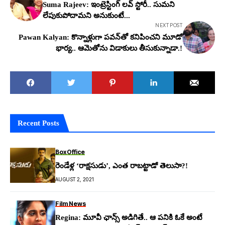
Suma Rajeev: ఇంట్రెస్టింగ్ ల‌వ్ స్టోరీ.. సుమ‌ని
లేపుకుపోదామ‌ని అనుకుంటే...
NEXT POST
Pawan Kalyan: కొన్నాళ్లుగా ప‌వ‌న్‌తో కనిపించ‌ని మూడో
భార్య‌.. ఆమెతోను విడాకులు తీసుకున్నాడా.!
Recent Posts
BoxOffice
రెండేళ్ల ‘రాక్షసుడు’, ఎంత రాబట్టాడో తెలుసా?!
AUGUST 2, 2021
Film News
Regina: మూవీ ఛాన్స్ అడిగితే.. ఆ ప‌నికి ఓకే అంటే