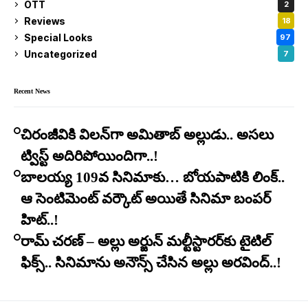
OTT
2
Reviews
18
Special Looks
97
Uncategorized
7
Recent News
చిరంజీవికి విలన్‌గా అమితాబ్ అల్లుడు.. అసలు
ట్విస్ట్ అదిరిపోయిందిగా..!
బాలయ్య 109వ సినిమాకు… బోయపాటికి లింక్..
ఆ సెంటిమెంట్ వర్కౌట్ అయితే సినిమా బంపర్
హిట్..!
రామ్ చరణ్ – అల్లు అర్జున్ మల్టీస్టారర్​కు టైటిల్
ఫిక్స్.. సినిమాను అనౌన్స్ చేసిన అల్లు అరవింద్..!