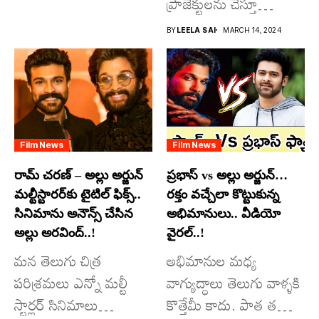
ప్రాజెక్టులను చేస్తూ
విశ్వంభర...
దూసుకుపోతోన్నారు.
BY
LEELA SAI
MARCH 14, 2024
అందులో కొందరు
మాత్రమే...
Film News
Film News
రామ్ చరణ్ – అల్లు అర్జున్
ప్రభాస్ vs అల్లు అర్జున్…
మల్టీస్టారర్​కు టైటిల్ ఫిక్స్..
రక్తం వచ్చేలా కొట్టుకున్న
సినిమాను అనౌన్స్ చేసిన
అభిమానులు.. వీడియో
అల్లు అరవింద్..!
వైరల్..!
మన తెలుగు చిత్ర
అభిమానుల మధ్య
పరిశ్రమలు ఎన్నో మల్టీ
వాగ్యుద్ధాలు తెలుగు వాళ్ళకి
స్టార్లర్ సినిమాలు
కొత్తేమీ కాదు. పాత తరం