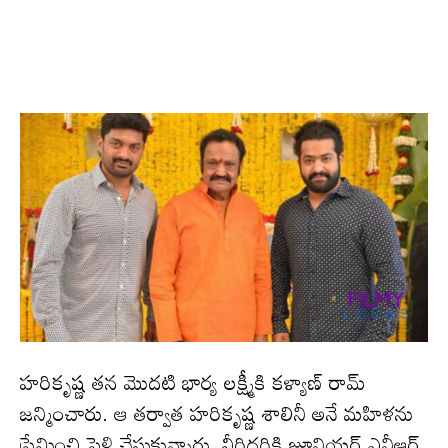
హరికృష్ణ తన మొదటి భార్య లక్ష్మీకి కళ్యాణ్ రామ్
జన్మించారు. ఆ తర్వాత హరికృష్ణ శాలినీ అనే మహిళను
ప్రేమించి పెళ్లి చేసుకున్నారు. వీరిద్దరికి జూనియర్ ఎన్టీఆర్