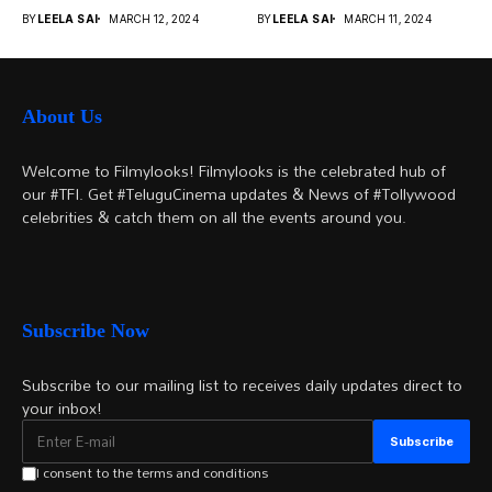
వచ్చాయి.. కొన్ని సినిమాలు
నటుల నుంచి నేటి...
BY
LEELA SAI
MARCH 12, 2024
BY
LEELA SAI
MARCH 11, 2024
అయితే...
About Us
Welcome to Filmylooks! Filmylooks is the celebrated hub of
our #TFI. Get #TeluguCinema updates & News of #Tollywood
celebrities & catch them on all the events around you.
Subscribe Now
Subscribe to our mailing list to receives daily updates direct to
your inbox!
I consent to the terms and conditions