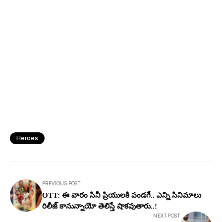
Heroes
PREVIOUS POST
OTT: ఈ వారం సినీ ప్రియుల‌కి పండ‌గే.. ఎన్ని సినిమాలు
రిలీజ్ కానున్నాయో తెలిస్తే షాక‌వుతారు..!
NEXT POST