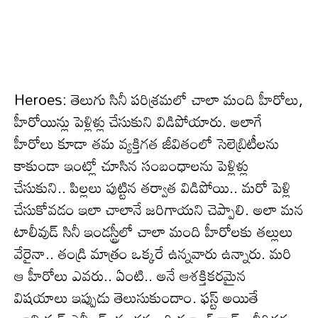
Heroes: తెలుగు సినీ పరిశ్రమలో చాలా మంది హీరోలు,
హీరోయిన్లు పెళ్లిళ్లు చేసుకుని విడిపోయారు. అలాగే
హీరోలు కూడా తమ వ్యక్తిగత జీవితంలో సెలెబ్రిటీలను
కాకుండా ఇంట్లో చూసిన సంబంధాలను పెళ్లిళ్లు
చేసుకుని.. పిల్లలు పుట్టిన తర్వాత విడిపోయి.. మరో పెళ్లి
చేసుకోవడం ఇలా చాలానే జరిగాయని చెప్పాలి. అలా మన
టాలీవుడ్ సినీ ఇండస్ట్రీలో చాలా మంది హీరోలకు తల్లులు
వేరైనా.. తండ్రి మాత్రం ఒక్కరే ఉన్నవారు ఉన్నారు. మరి
ఆ హీరోలు ఎవరు.. ఏంటి.. అనే ఆశక్తికరమైన
విషయాలు ఇప్పుడు తెలుసుకుందాం. ఫస్ట్ అయితే