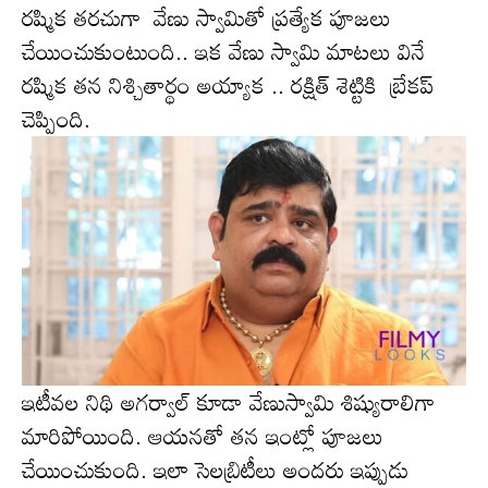
రష్మిక త‌ర‌చుగా వేణు స్వామితో ప్ర‌త్యేక పూజ‌లు
చేయించుకుంటుంది.. ఇక వేణు స్వామి మాట‌లు వినే
రష్మిక త‌న నిశ్చితార్థం అయ్యాక .. రక్షిత్ శెట్టికి బ్రేకప్
చెప్పింది.
ఇటీవ‌ల నిథి అగర్వాల్ కూడా వేణుస్వామి శిష్యురాలిగా
మారిపోయింది. ఆయ‌న‌తో త‌న ఇంట్లో పూజ‌లు
చేయించుకుంది. ఇలా సెల‌బ్రిటీలు అంద‌రు ఇప్పుడు