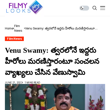
Film
Home
Venu Swamy: త్వ‌ర‌లోనే ఇద్ద‌రు హీరోలు మ‌ర‌ణిస్తారంటూ
News
సంచ‌ల‌న వ్యాఖ్య‌లు చేసిన వేణుస్వామి
Film News
Venu Swamy: త్వ‌ర‌లోనే ఇద్ద‌రు
హీరోలు మ‌ర‌ణిస్తారంటూ సంచ‌ల‌న
వ్యాఖ్య‌లు చేసిన వేణుస్వామి
JUNE 21, 2023
1 MINS READ