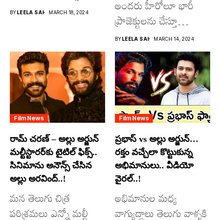
అందరు హీరోలూ భారీ
రూపొందిస్తున్న
BY
LEELA SAI
MARCH 18, 2024
ప్రాజెక్టులను చేస్తూ
విశ్వంభర...
దూసుకుపోతోన్నారు.
BY
LEELA SAI
MARCH 14, 2024
అందులో కొందరు
మాత్రమే...
Film News
Film News
రామ్ చరణ్ – అల్లు అర్జున్
ప్రభాస్ vs అల్లు అర్జున్…
మల్టీస్టారర్​కు టైటిల్ ఫిక్స్..
రక్తం వచ్చేలా కొట్టుకున్న
సినిమాను అనౌన్స్ చేసిన
అభిమానులు.. వీడియో
అల్లు అరవింద్..!
వైరల్..!
మన తెలుగు చిత్ర
అభిమానుల మధ్య
పరిశ్రమలు ఎన్నో మల్టీ
వాగ్యుద్ధాలు తెలుగు వాళ్ళకి