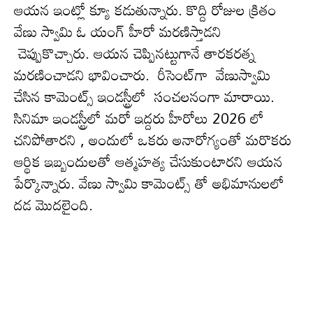
ఆయ‌న ఇంట్లో క్యూ క‌డుతున్నారు. కొద్ది రోజుల క్రితం
వేణు స్వామి ఓ యంగ్ హీరో మ‌ర‌ణిస్తాడ‌ని
చెప్పుకొచ్చారు. ఆయ‌న చెప్పిన‌ట్టుగానే తార‌క‌ర‌త్న
మ‌ర‌ణించాడ‌ని భావించారు. రీసెంట్‌గా వేణుస్వామి
చేసిన కామెంట్స్ ఇండ‌స్ట్రీలో సంచలనంగా మారాయి.
సినిమా ఇండస్ట్రీలో మరో ఇద్దరు హీరోలు 2026 లో
చనిపోతారని , అందులో ఒకరు అనారోగ్యంతో మరొకరు
ఆర్థిక ఇబ్బందులతో ఆత్మహత్య చేసుకుంటారని ఆయ‌న
పేర్కొన్నారు. వేణు స్వామి కామెంట్స్ తో అభిమానుల‌లో
ద‌డ మొద‌లైంది.