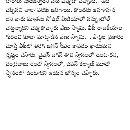
హీరోలు మరణిస్తారని నేను ఎప్పుడో చెప్పాను.. నేను
చెప్పినవి చాలా వరకు జరిగాయి. కొంద‌రు అవగాహన
లేని వారు మాత్రమే సోషల్ మీడియాలో నన్ను ట్రోల్
చేస్తున్నారని చెప్పుకొచ్చారు వేణు స్వామి. ఏపీ రాజ‌కీయాల
గురించి కూడా మాట్లాడిన వేణు స్వామి.. . పార్టీల ప్రకారం
చూస్తే ఏపీలో తిరిగి జగన్ సీఎం కావ‌డం ఖాయమని
స్పష్టం చేసారు. వైఎస్‌ జగన్ తొలి స్థానంలో ఉంటార‌ని,
చంద్రబాబు రెండో స్థానంలో, పవన్ కల్యాణ్ మూడో
స్థానంలో ఉంటారని ఆయ‌న జోస్యం చెప్పారు.