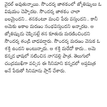
వైరల్ అవుతున్నాయి. సౌందర్య జాతకంలో జ్యోతిష్కులు ఓ
విషయం చెప్పారట. సౌందర్య జాతకం చాలా
బలమైందని.. తనకంటూ మంచి పేరు వస్తుందని.. కానీ
ఆమెకు అకాల మరణం సంభవిస్తుందని అన్నారట. ఆ
జ్యోతిష్కుడు చెప్పినట్లే తన కూతురు మరణించిందని
సౌందర్య తండ్రి బాధపడ్డారు. సౌందర్య మరణం వెనుక ఓ
శక్తి ఉందని అంటున్నారు. ఆ శక్తి మరేదో కాదు.. ఆమె
కన్నడ భాషలో నటించిన నాగవల్లి పాత్ర. తెలుగులో
చంద్రముఖిగా వచ్చిన ఈ సినిమాని కన్నడలో ఆప్తమిత్ర
అనే పేరుతో సినిమాను ప్లాన్ చేశారు.