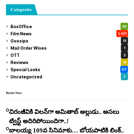
Categories
BoxOffice
26
Film News
1,421
Gossips
13
Mail Order Wives
1
OTT
2
Reviews
18
Special Looks
97
Uncategorized
7
Recent News
చిరంజీవికి విలన్‌గా అమితాబ్ అల్లుడు.. అసలు
ట్విస్ట్ అదిరిపోయిందిగా..!
బాలయ్య 109వ సినిమాకు… బోయపాటికి లింక్..