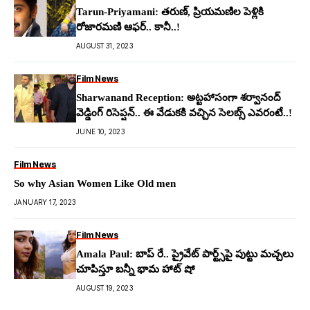
Tarun-Priyamani: తరుణ్, ప్రియమణిల పెళ్లికి
రోజారమణి ఆఫర్.. కానీ..!
AUGUST 31, 2023
Film News
Sharwanand Reception: అట్ట‌హాసంగా శ‌ర్వానంద్
వెడ్డింగ్ రిసెప్ష‌న్‌.. ఈ వేడుక‌కి వ‌చ్చిన సెలబ్స్ ఎవ‌రంటే..!
JUNE 10, 2023
Film News
So why Asian Women Like Old men
JANUARY 17, 2023
Film News
Amala Paul: బాప్ రే.. ప్రైవేట్ పార్ట్స్‌పై పుట్టు మచ్చ‌లు
చూపిస్తూ బ‌న్నీ భామ హాట్ షో
AUGUST 19, 2023