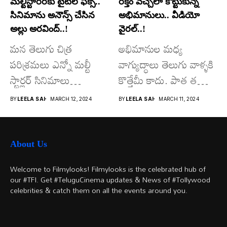
మల్టీస్టారర్​కు టైటిల్ ఫిక్స్..
రక్తం వచ్చేలా కొట్టుకున్న
సినిమాను అనౌన్స్ చేసిన
అభిమానులు.. వీడియో
అల్లు అరవింద్..!
వైరల్..!
మన తెలుగు చిత్ర
అభిమానుల మధ్య
పరిశ్రమలు ఎన్నో మల్టీ
వాగ్యుద్ధాలు తెలుగు వాళ్ళకి
స్టార్లర్ సినిమాలు
కొత్తేమీ కాదు. పాత తరం
వచ్చాయి.. కొన్ని సినిమాలు
నటుల నుంచి నేటి...
BY
LEELA SAI
MARCH 12, 2024
BY
LEELA SAI
MARCH 11, 2024
అయితే...
About Us
Welcome to Filmylooks! Filmylooks is the celebrated hub of
our #TFI. Get #TeluguCinema updates & News of #Tollywood
celebrities & catch them on all the events around you.