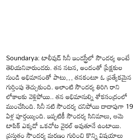
Soundarya: టాలీవుడ్ సినీ ఇండస్ట్రీలో సౌందర్య అంటే
తెలియనివారుండరు. తన నటన, అందంతో ప్రేక్షకుల
నుండి అభిమానంతో పాటు… తనకంటూ ఓ ప్రత్యేకమైన
గుర్తింపు తెచ్చుకుంది. అలాంటి సౌందర్య తిరిగి రాని
లోకాలకు వెళ్లిపోయి.. తన అభిమానుల్ని శోకసంద్రంలో
ముంచేసింది. సినీ నటి సౌందర్య చనిపోయి దాదాపుగా 19
ఏళ్ల పూర్తయ్యింది. ఇప్పటికీ సౌందర్య సినిమాలు, ఆమె
టాపిక్ ఎక్కడో ఒకచోట వైరల్ అవుతూనే ఉంటాయి.
ప్రస్తుతం సౌందర్య మరణం గురించి కొన్ని విషయాలు