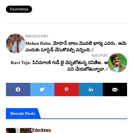
Soundarya
PREVIOUS POST
Mohan Babu: మోహ‌న్ బాబు మొద‌టి భార్య ఎవ‌రు.. ఆమె
ఎందుకు సూసైడ్ చేసుకోవ‌ల్సి వ‌చ్చింది..!
NEXT POST
Ravi Teja: సినిమాల‌కి గుడ్ బై చెప్ప‌బోతున్న ర‌వితేజ‌.. ఆ
ప‌ని చేయ‌బోతున్నాడా..!
Recent Posts
Film News