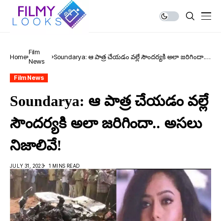
Film
Home
Soundarya: ఆ పాత్ర చేయడం వల్లే సౌందర్యకి అలా జరిగిందా..
News
అసలు నిజాలివే!
Film News
Soundarya: ఆ పాత్ర చేయడం వల్లే
సౌందర్యకి అలా జరిగిందా.. అసలు
నిజాలివే!
JULY 31, 2023
1 MINS READ