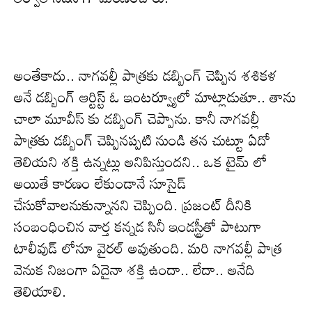
అంతేకాదు.. నాగవల్లీ పాత్రకు డబ్బింగ్ చెప్పిన శశికళ
అనే డబ్బింగ్ ఆర్టిస్ట్ ఓ ఇంటర్వ్యూలో మాట్లాడుతూ.. తాను
చాలా మూవీస్ కు డబ్బింగ్ చెప్పాను. కానీ నాగవల్లీ
పాత్రకు డబ్బింగ్ చెప్పినప్పటి నుండి తన చుట్టూ ఏదో
తెలియని శక్తి ఉన్నట్లు అనిపిస్తుందని.. ఒక టైమ్ లో
అయితే కారణం లేకుండానే సూసైడ్
చేసుకోవాలనుకున్నానని చెప్పింది. ప్రజంట్ దీనికి
సంబంధించిన వార్త కన్నడ సినీ ఇండస్ట్రీతో పాటుగా
టాలీవుడ్ లోనూ వైరల్ అవుతుంది. మరి నాగవల్లీ పాత్ర
వెనుక నిజంగా ఏదైనా శక్తి ఉందా.. లేదా.. అనేది
తెలియాలి.