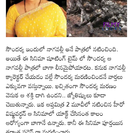
సౌందర్య ఇందులో నాగవల్లీ అనే పాత్రలో నటించింది.
అయితే ఈ సినిమా షూటింగ్ టైమ్ లో సౌందర్య ఆ
నాగవల్లీ పాత్రలో బాగా లీనమైపోయారట. కనుక నాగవల్లీ
క్యారెక్టర్ చేయడం వల్లే సౌందర్య మరణించిందనే వార్తలు
ఎక్కువగా వస్తున్నాయి. ఖచ్చితంగా సౌందర్య మరణం
వెనుక ఆ శక్తి దాగి ఉందని.. జ్యోతిష్కులు కూడా
చెబుతున్నారు. ఇక ఆప్తమిత్ర 2 మూవీలో నటించిన హీరో
విష్ణువర్థన్ ఆ సినిమాలో యాక్ట్ చేసినంత కాలం
ఆరోగ్యంగా బాగానే ఉన్నారు. కానీ ఈ సినిమా పూర్తయిన
తర్వాత సడెన్ గా మరణించారు.