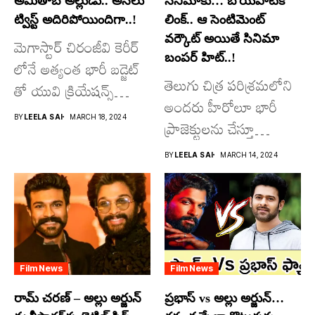
అమితాబ్ అల్లుడు.. అసలు
సినిమాకు… బోయపాటికి
ట్విస్ట్ అదిరిపోయిందిగా..!
లింక్.. ఆ సెంటిమెంట్
వర్కౌట్ అయితే సినిమా
మెగాస్టార్ చిరంజీవి కెరీర్
బంపర్ హిట్..!
లోనే అత్యంత భారీ బడ్జెట్
తెలుగు చిత్ర పరిశ్రమలోని
తో యువి క్రియేషన్స్
అందరు హీరోలూ భారీ
రూపొందిస్తున్న
BY
LEELA SAI
MARCH 18, 2024
ప్రాజెక్టులను చేస్తూ
విశ్వంభర...
దూసుకుపోతోన్నారు.
BY
LEELA SAI
MARCH 14, 2024
అందులో కొందరు
మాత్రమే...
Film News
Film News
రామ్ చరణ్ – అల్లు అర్జున్
ప్రభాస్ vs అల్లు అర్జున్…