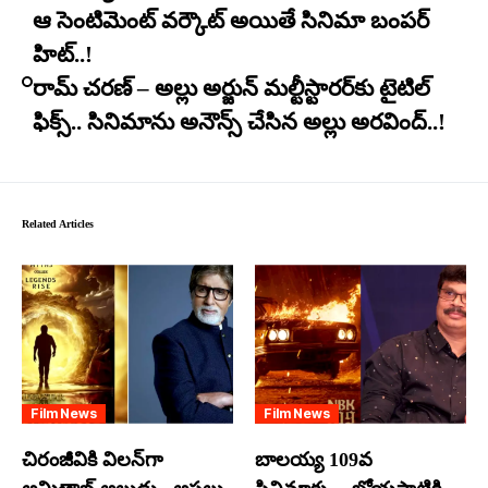
ఆ సెంటిమెంట్ వర్కౌట్ అయితే సినిమా బంపర్
హిట్..!
రామ్ చరణ్ – అల్లు అర్జున్ మల్టీస్టారర్​కు టైటిల్
ఫిక్స్.. సినిమాను అనౌన్స్ చేసిన అల్లు అరవింద్..!
Related Articles
Film News
Film News
చిరంజీవికి విలన్‌గా
బాలయ్య 109వ