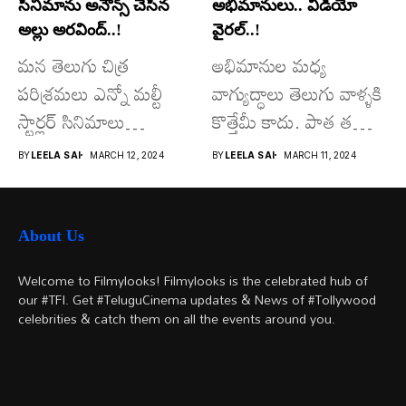
సినిమాను అనౌన్స్ చేసిన
అభిమానులు.. వీడియో
అల్లు అరవింద్..!
వైరల్..!
మన తెలుగు చిత్ర
అభిమానుల మధ్య
పరిశ్రమలు ఎన్నో మల్టీ
వాగ్యుద్ధాలు తెలుగు వాళ్ళకి
స్టార్లర్ సినిమాలు
కొత్తేమీ కాదు. పాత తరం
వచ్చాయి.. కొన్ని సినిమాలు
నటుల నుంచి నేటి...
BY
LEELA SAI
MARCH 12, 2024
BY
LEELA SAI
MARCH 11, 2024
అయితే...
About Us
Welcome to Filmylooks! Filmylooks is the celebrated hub of
our #TFI. Get #TeluguCinema updates & News of #Tollywood
celebrities & catch them on all the events around you.