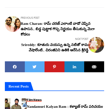
PREVIOUS POST
Ram Charan: రామ్ చ‌ర‌ణ్ ఎలాంటి వాడో చెప్పిన
ఉపాస‌న‌.. బిడ్డ పుట్టాక గొప్ప నిర్ణ‌యం తీసుకున్న మెగా
కోడ‌లు
NEXT POST
Srireddy: కూతురు వ‌య‌స్సు ఉన్న న‌టితో కామ
వేషాలేంటి.. చిరంజీవిని ఉతికి ఆరేసిన శ్రీరెడ్డి
Recent Posts
Film News
Nandamuri Kalyan Ram : కళ్యాణ్ రామ్ పరిచయం