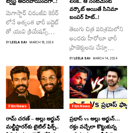
ట్విస్ట్ అదిరిపోయిందిగా..!
లింక్.. ఆ సెంటిమెంట్
వర్కౌట్ అయితే సినిమా
మెగాస్టార్ చిరంజీవి కెరీర్
బంపర్ హిట్..!
లోనే అత్యంత భారీ బడ్జెట్
తెలుగు చిత్ర పరిశ్రమలోని
తో యువి క్రియేషన్స్
అందరు హీరోలూ భారీ
రూపొందిస్తున్న
BY
LEELA SAI
MARCH 18, 2024
ప్రాజెక్టులను చేస్తూ
విశ్వంభర...
దూసుకుపోతోన్నారు.
BY
LEELA SAI
MARCH 14, 2024
అందులో కొందరు
మాత్రమే...
Film News
Film News
రామ్ చరణ్ – అల్లు అర్జున్
ప్రభాస్ vs అల్లు అర్జున్…
మల్టీస్టారర్​కు టైటిల్ ఫిక్స్..
రక్తం వచ్చేలా కొట్టుకున్న