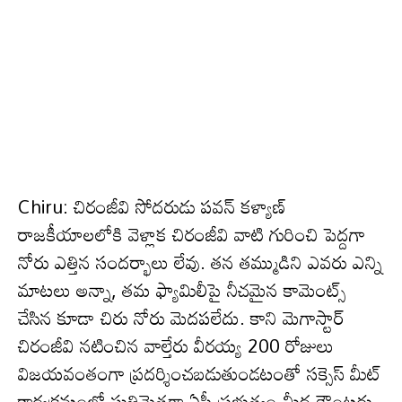
Chiru: చిరంజీవి సోద‌రుడు ప‌వ‌న్ క‌ళ్యాణ్
రాజ‌కీయాల‌లోకి వెళ్లాక చిరంజీవి వాటి గురించి పెద్ద‌గా
నోరు ఎత్తిన సంద‌ర్భాలు లేవు. త‌న త‌మ్ముడిని ఎవ‌రు ఎన్ని
మాట‌లు అన్నా, త‌మ ఫ్యామిలీపై నీచ‌మైన కామెంట్స్
చేసిన కూడా చిరు నోరు మెద‌ప‌లేదు. కాని మెగాస్టార్
చిరంజీవి నటించిన వాల్తేరు వీరయ్య 200 రోజులు
విజయవంతంగా ప్రదర్శించబడుతుండటంతో సక్సెస్ మీట్
కార్య‌క్ర‌మంలో సుతిమెత్తగా ఏపీ ప్రభుత్వం మీద కౌంటర్లు