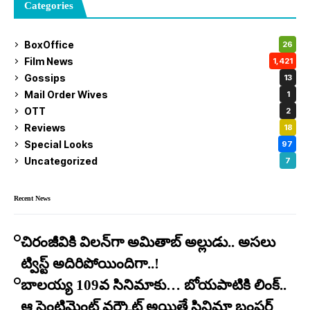
Categories
BoxOffice
26
Film News
1,421
Gossips
13
Mail Order Wives
1
OTT
2
Reviews
18
Special Looks
97
Uncategorized
7
Recent News
చిరంజీవికి విలన్‌గా అమితాబ్ అల్లుడు.. అసలు
ట్విస్ట్ అదిరిపోయిందిగా..!
బాలయ్య 109వ సినిమాకు… బోయపాటికి లింక్..
ఆ సెంటిమెంట్ వర్కౌట్ అయితే సినిమా బంపర్