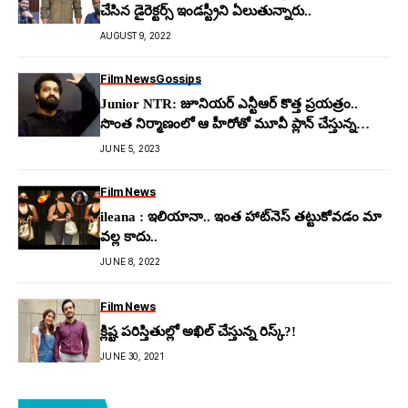
చేసిన డైరెక్టర్స్ ఇండస్ట్రీని ఏలుతున్నారు..
AUGUST 9, 2022
Film News
Gossips
Junior NTR: జూనియ‌ర్ ఎన్టీఆర్ కొత్త ప్ర‌య‌త్రం..
సొంత నిర్మాణంలో ఆ హీరోతో మూవీ ప్లాన్ చేస్తున్న
యంగ్ టైగర్
JUNE 5, 2023
Film News
ileana : ఇలియానా.. ఇంత హాట్‌నెస్ తట్టుకోవడం మా
వల్ల కాదు..
JUNE 8, 2022
Film News
క్లిష్ట పరిస్తితుల్లో అఖిల్ చేస్తున్న రిస్క్?!
JUNE 30, 2021