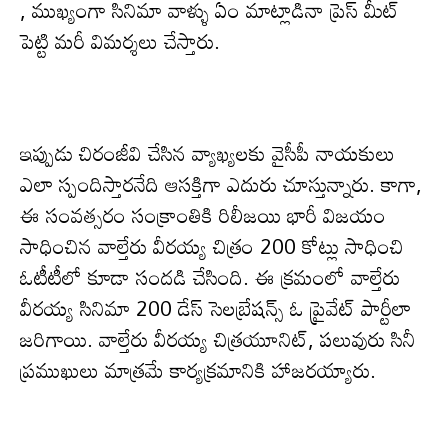
, ముఖ్యంగా సినిమా వాళ్ళు ఏం మాట్లాడినా ప్రెస్ మీట్
పెట్టి మరీ విమర్శలు చేస్తారు.
ఇప్పుడు చిరంజీవి చేసిన వ్యాఖ్యలకు వైసీపీ నాయకులు
ఎలా స్పందిస్తారనేది ఆస‌క్తిగా ఎదురు చూస్తున్నారు. కాగా,
ఈ సంవత్సరం సంక్రాంతికి రిలీజయి భారీ విజయం
సాధించిన వాల్తేరు వీరయ్య చిత్రం 200 కోట్లు సాధించి
ఓటీటీలో కూడా సందడి చేసింది. ఈ క్ర‌మంలో వాల్తేరు
వీరయ్య సినిమా 200 డేస్ సెలబ్రేషన్స్ ఓ ప్రైవేట్ పార్టీలా
జరిగాయి. వాల్తేరు వీరయ్య చిత్రయూనిట్, పలువురు సినీ
ప్రముఖులు మాత్ర‌మే కార్య‌క్ర‌మానికి హాజ‌ర‌య్యారు.