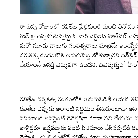
రానున్న రోజుల‌లో ర‌వితేజ ప్రేక్ష‌కుల‌కి మంచి వినో
గుడ్ బై చెప్ప‌బోతున్న‌ట్టు ఓ వార్త నెట్టింట హ‌ల్‌చ‌ల్ చే
మరో మూడు నాలుగు సంవత్సరాలు మాత్రమే ఇండస్ట్రీలో 
దర్శకత్వ రంగంలోకి అడుగుపెట్ట బోతున్నారని ఇన్‌సైడ్ టా
చేయాల‌నే ఆస‌క్తి ఎక్కువ‌గా ఉంద‌ని, భవిష్యత్తులో హీ
ర‌వితేజ‌ దర్శకత్వ రంగంలోకి అడుగుపెడితే ఆయ‌న‌ క
ర‌వితేజ ఎప్పుడు అలాంటి నిర్ణయం తీసుకుంటాడా అని 
సినిమాల‌కి అసిస్టెంట్ డైరెక్ట‌ర్‌గా కూడా ప‌ని చేయ‌డం
వాళ్లిద్దరూ ఇష్టపడ్డారు వంటి సినిమాలు చేసిన‌ప్ప‌టిక
చెప్పాలి. ఈ చిత్రంతోనే ర‌వితేజ మాస్ మ‌హరాజాగా మ