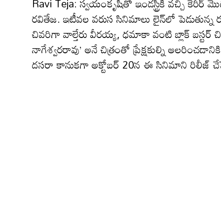
Ravi Teja: స్వ‌యంకృషితో ఇండ‌స్ట్రీకి వ‌చ్చి కెరీర్ మొద
ర‌వితేజ‌. ఇటీవ‌ల వ‌రుస సినిమాలు లైన్‌లో పెడుతున్న ర‌వి
చివ‌రిగా వాల్తేరు వీర‌య్య‌, ధ‌మాకా వంటి బ్లాక్ బ‌స్ట‌ర్
నాగేశ్వరరావు’ అనే చిత్రంతో ప్రేక్షకుల్ని అలరించడాని
దసరా కానుకగా అక్టోబర్‌ 20న ఈ సినిమాని రిలీజ్‌ చే