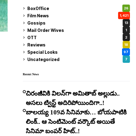
BoxOffice
26
Film News
1,421
Gossips
13
Mail Order Wives
1
OTT
2
Reviews
18
Special Looks
97
Uncategorized
7
Recent News
చిరంజీవికి విలన్‌గా అమితాబ్ అల్లుడు..
అసలు ట్విస్ట్ అదిరిపోయిందిగా..!
బాలయ్య 109వ సినిమాకు… బోయపాటికి
లింక్.. ఆ సెంటిమెంట్ వర్కౌట్ అయితే
సినిమా బంపర్ హిట్..!