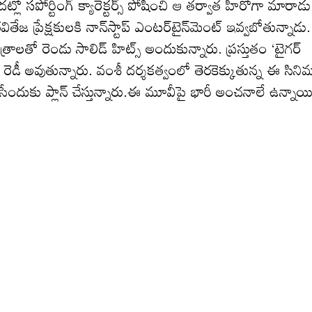
‌ట్లో స‌పోర్టింగ్ క్యారెక్ట‌ర్స్ పోషించి ఆ త‌ర్వాత హీరోగా మారాడు
తేజ ప్రేక్షకుల‌కి నాన్‌స్టాప్ ఎంట‌ర్‌టైన్‌మెంట్ ఇవ్వ‌బోతున్నాడు.
 చిత్రాల‌తో రెండు సాలిడ్ హిట్స్ అందుకున్నారు. ప్ర‌స్తుతం ‘టైగర్‌
కి రెడీ అవుతున్నారు. వంశీ దర్శకత్వంలో తెరకెక్కుతున్న ఈ సిని
సేందుకు ప్లాన్‌ చేస్తున్నారు.ఈ మూవీపై భారీ అంచనాలే ఉన్నాయి