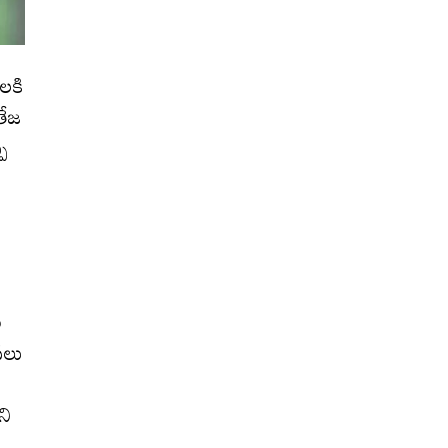
ల‌కి
ితేజ
పి
ి
‌లు
ని