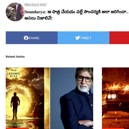
PREVIOUS POST
Soundarya: ఆ పాత్ర చేయడం వల్లే సౌందర్యకి అలా జరిగిందా..
అసలు నిజాలివే!
SHARE
TWEET
Related Articles