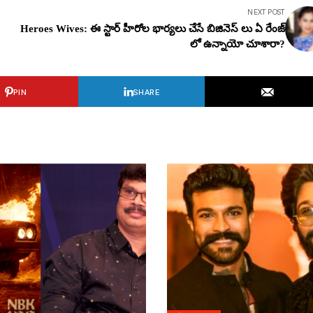
NEXT POST
Heroes Wives: ఈ స్టార్ హీరోల భార్యలు చేసే బిజినెస్ లు ఏ రేంజ్
లో ఉన్నాయో చూశారా?
PIN
SHARE