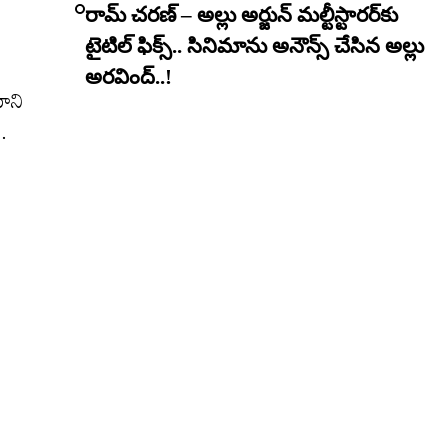
రామ్ చరణ్ – అల్లు అర్జున్ మల్టీస్టారర్​కు
టైటిల్ ఫిక్స్.. సినిమాను అనౌన్స్ చేసిన అల్లు
అరవింద్..!
మాని
.