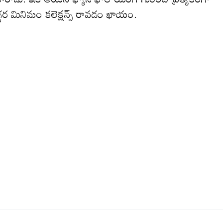
‌గ్గ‌ర మినిమం క‌లెక్ష‌న్స్ రావ‌డం ఖాయం.