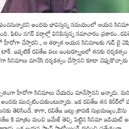
దం పంచ‌నున్నాడ‌ని అంద‌రు భావిస్తున్న స‌మ‌యంలో ఆయ‌న సినిమా
స్తుంది. ఫిలిం న‌గ‌ర్ వర్గాల్లో వినిపిస్తున్న సమాచారం ప్రకారం..రవ
హీరోగా చేస్తారని., ఆ తర్వాత ఆయ‌న సినిమాలకు గుడ్ బై చెప్
క్. ఇప్ప‌టికే ర‌వితేజ ప‌లు ఇంట‌ర్వ్యూల‌లో త‌న‌కు ద‌ర్శ‌క‌త్వం
రోగా సినిమాలు మానేసి దర్శకత్వం చేస్తానని కూడా చెప్పుకొచ్చారు
చ్చితంగా హీరోగా సినిమాలు చేయడం మానేస్తానని అన్నాడు. మ‌ర
అంద‌రు ముచ్చ‌టించుకుంటున్నారు. ఇక ర‌వితేజ త‌న కెరీర్‌లో ప
 మ‌నకు తెలిసిందే. కాగా, ర‌వితేజ ఇట్లు శ్రావణి సుబ్రమణ్యం,ఔను
ీ రవితేజ కి మాత్రం మంచి ఇమేజ్ తెచ్చి పెట్టిన సినిమా ఇడియట్ అ
ారాడు. ఇక ఆయ‌న ఫ్యాన్ ఫాలోయింగ్ గురించి ప్ర‌త్యేకంగా