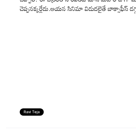
చెప్ప‌న‌క్క‌ర్లేదు.ఆయ‌న సినిమా విడుద‌లైతే బాక్సాఫీస్ ద
Ravi Teja