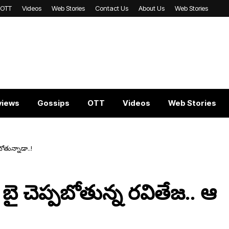
OTT
Videos
Web Stories
Contact Us
About Us
Web Stories
views
Gossips
OTT
Videos
Web Stories
బోతున్నాడా..!
ై చెప్ప‌బోతున్న ర‌వితేజ‌.. ఆ