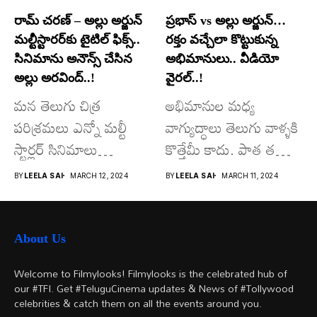
రామ్ చరణ్ – అల్లు అర్జున్
ప్రభాస్ vs అల్లు అర్జున్…
మల్టీస్టారర్​కు టైటిల్ ఫిక్స్..
రక్తం వచ్చేలా కొట్టుకున్న
సినిమాను అనౌన్స్ చేసిన
అభిమానులు.. వీడియో
అల్లు అరవింద్..!
వైరల్..!
మన తెలుగు చిత్ర
అభిమానుల మధ్య
పరిశ్రమలు ఎన్నో మల్టీ
వాగ్యుద్ధాలు తెలుగు వాళ్ళకి
స్టార్లర్ సినిమాలు
కొత్తేమీ కాదు. పాత తరం
వచ్చాయి.. కొన్ని సినిమాలు
నటుల నుంచి నేటి...
BY
LEELA SAI
MARCH 12, 2024
BY
LEELA SAI
MARCH 11, 2024
అయితే...
About Us
Welcome to Filmylooks! Filmylooks is the celebrated hub of
our #TFI. Get #TeluguCinema updates & News of #Tollywood
celebrities & catch them on all the events around you.