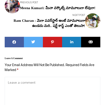
PREVIOUS POST
Meena Kumari: మీనా వర్కౌట్స్ మామూలుగా లేవుగా!
NEXT POST
Ram Charan : మెగా పవర్‌స్టార్ అంటే మామూలుగా
ఉండదు మరి.. షర్ట్ కాస్ట్ ఎంతో తెలుసా!
Leave A Comment
Your Email Address Will Not Be Published.
Required Fields Are
Marked
*