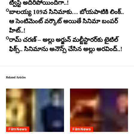
ట్విస్ట్ అదిరిపోయిందిగా..!
బాలయ్య 109వ సినిమాకు… బోయపాటికి లింక్..
ఆ సెంటిమెంట్ వర్కౌట్ అయితే సినిమా బంపర్
హిట్..!
రామ్ చరణ్ – అల్లు అర్జున్ మల్టీస్టారర్​కు టైటిల్
ఫిక్స్.. సినిమాను అనౌన్స్ చేసిన అల్లు అరవింద్..!
Related Articles
Film News
Film News