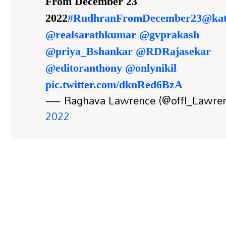
From December 23
2022
#RudhranFromDecember23
@kat
@realsarathkumar
@gvprakash
@priya_Bshankar
@RDRajasekar
@editoranthony
@onlynikil
pic.twitter.com/dknRed6BzA
— Raghava Lawrence (@offl_Lawre
2022