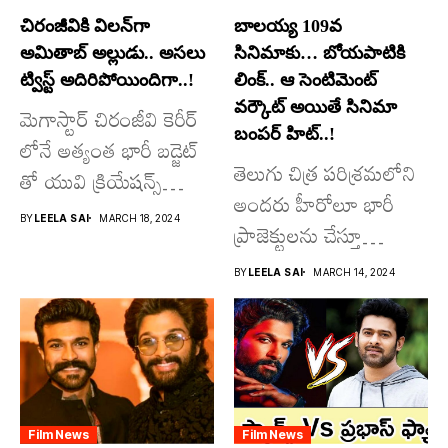
చిరంజీవికి విలన్‌గా
బాలయ్య 109వ
అమితాబ్ అల్లుడు.. అసలు
సినిమాకు… బోయపాటికి
ట్విస్ట్ అదిరిపోయిందిగా..!
లింక్.. ఆ సెంటిమెంట్
వర్కౌట్ అయితే సినిమా
మెగాస్టార్ చిరంజీవి కెరీర్
బంపర్ హిట్..!
లోనే అత్యంత భారీ బడ్జెట్
తెలుగు చిత్ర పరిశ్రమలోని
తో యువి క్రియేషన్స్
అందరు హీరోలూ భారీ
రూపొందిస్తున్న
BY
LEELA SAI
MARCH 18, 2024
ప్రాజెక్టులను చేస్తూ
విశ్వంభర...
దూసుకుపోతోన్నారు.
BY
LEELA SAI
MARCH 14, 2024
అందులో కొందరు
మాత్రమే...
Film News
Film News