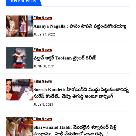
Recent Posts
Film News
Ananya Nagalla : పాపం పాపని పట్టించుకోండయ్యా
JULY 27, 2022
Film News
ఫర్హాన్ అక్తర్ Toofaan ట్రైలర్ రిలీజ్!
JUNE 30, 2021
Film News
Suresh Kondeti: హీరోయిన్‌ని ముద్దు పెట్టుకుంటాన‌న్న
సురేష్ కొండేటి.. చెప్పు తెగుద్ది అంటూ వార్నింగ్
JULY 9, 2023
Film News
Sharwanand Haldi: మొద‌లైన శ‌ర్వానంద్ పెళ్లి
హంగామా.. హ‌ల్దీ వేడుక‌ల‌లో నానా ర‌చ్చ‌…!