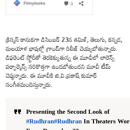
క్రిస్మస్ కానుకగా డిసెంబర్ 23న తమిళ్, తెలుగు, కన్నడ,
మలయాళ భాషల్లో గ్రాండ్‌గా రిలీజ్ చెయ్యబోతున్నారు.
డిఫరెంట్ స్టోరీతో తెరకెక్కుతున్న ఈ మూవీలో లారెన్స్
పర్ఫార్మెన్స్ సరికొత్తగా ఉండబోతుందని మూవీ టీమ్
చెప్తున్నారు. ఈ మూవీకి జి.వి.ప్రకాష్ కుమార్
సంగీతమందిస్తున్నారు.
Presenting the Second Look of
#Rudhran
#Rudhran
In Theaters Wor