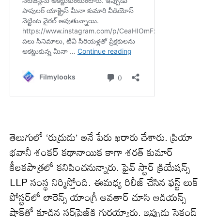
తెలుగులో ‘రుద్రుడు’ అనే పేరు ఖరారు చేశారు. ప్రియా
భవానీ శంకర్ కథానాయిక కాగా శరత్ కుమార్
కీలకపాత్రలో కనిపించనున్నారు. ఫైవ్ స్టార్ క్రియేషన్స్
LLP సంస్థ నిర్మిస్తోంది. ఈమధ్య రిలీజ్ చేసిన ఫస్ట్ లుక్
పోస్టర్‌లో లారెన్స్ యాంగ్రీ అవతార్ చూసి ఆడియన్స్
షాక్‌తో కూడిన సర్‌ప్రైజ్‌కి గురయ్యారు. ఇప్పుడు సెకండ్