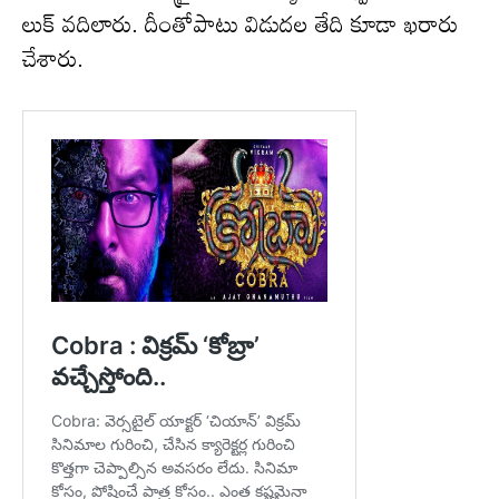
లుక్ వదిలారు. దీంతోపాటు విడుదల తేది కూడా ఖరారు
చేశారు.