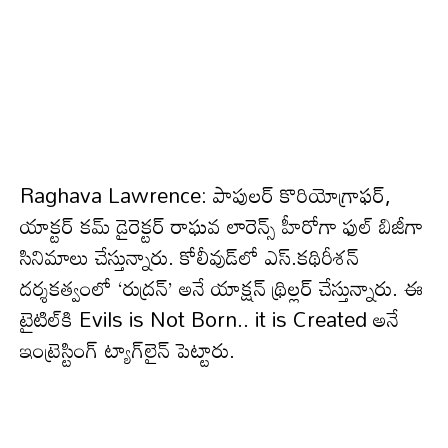
Raghava Lawrence: పాపులర్ కొరియోగ్రాఫర్,
యాక్టర్ కమ్ డైరెక్టర్ రాఘవ లారెన్స్ హీరోగా ఫుల్ బిజీగా
సినిమాలు చేస్తున్నారు. కోలీవుడ్‌లో ఎస్.కథిరీశన్
దర్శకత్వంలో ‘రుద్రన్’ అనే యాక్షన్ థ్రిల్లర్ చేస్తున్నారు. ఈ
టైటిల్‌కి Evils is Not Born.. it is Created అనే
ఇంట్రెస్టింగ్ ట్యాగ్‌లైన్ పెట్టారు.