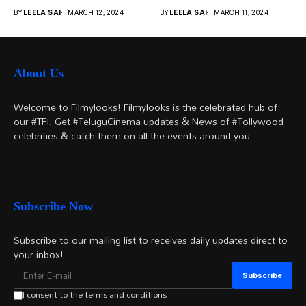
వచ్చాయి.. కొన్ని సినిమాలు
నటుల నుంచి నేటి...
BY
LEELA SAI
MARCH 12, 2024
BY
LEELA SAI
MARCH 11, 2024
అయితే...
About Us
Welcome to Filmylooks! Filmylooks is the celebrated hub of
our #TFI. Get #TeluguCinema updates & News of #Tollywood
celebrities & catch them on all the events around you.
Subscribe Now
Subscribe to our mailing list to receives daily updates direct to
your inbox!
I consent to the terms and conditions