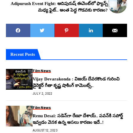
Adipurush Event Fight: ఆదిపురుష్ ఈవెంట్‌లో ఫ్యాన్స్
మ‌ధ్య ఫైట్.. అంత పెద్ద గొడ‌వ‌కు కార‌ణం?
Recent Posts
Film News
Vijay Devarakonda : విజయ్ దేవరకొండ గురించి
డైరెక్టర్ గీతా కృష్ణ షాకింగ్ కామెంట్స్..
JULY 2, 2022
Film News
Renu Desai: స‌డెన్‌గా రేణూ దేశాయ్.. ప‌వ‌న్‌కి సపోర్ట్
ఇవ్వ‌డం వెన‌క ఉన్న అస‌లు కార‌ణం ఇదే..!
AUGUST 12, 2023