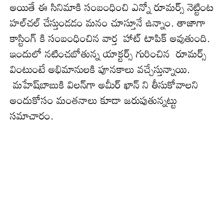
అయితే ఈ సినిమాకి సంబంధించి ఎన్నో రూమ‌ర్స్ నెట్టింట
హ‌ల్‌చ‌ల్ చేస్తుండ‌డం మ‌నం చూస్తూనే ఉన్నాం. తాజాగా
కాస్టింగ్‌ కి సంబంధించిన వార్త హాట్‌ టాపిక్‌ అవుతుంది.
ఇందులో నటించబోతున్న యాక్టర్స్ గురించిన రూమర్స్
వింటుంటే అభిమానుల‌కి పూన‌కాలు వ‌చ్చేస్తున్నాయి.
మహేష్‌బాబుకి విలన్‌గా అమీర్‌ ఖాన్ ని తీసుకోవాల‌ని
అందుకోసం మంత‌నాలు కూడా జ‌రుపుతున్న‌ట్టు
స‌మాచారం.