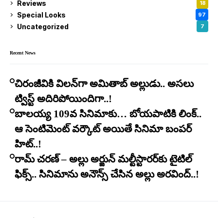
Reviews
18
Special Looks
97
Uncategorized
7
Recent News
చిరంజీవికి విలన్‌గా అమితాబ్ అల్లుడు.. అసలు
ట్విస్ట్ అదిరిపోయిందిగా..!
బాలయ్య 109వ సినిమాకు… బోయపాటికి లింక్..
ఆ సెంటిమెంట్ వర్కౌట్ అయితే సినిమా బంపర్
హిట్..!
రామ్ చరణ్ – అల్లు అర్జున్ మల్టీస్టారర్​కు టైటిల్
ఫిక్స్.. సినిమాను అనౌన్స్ చేసిన అల్లు అరవింద్..!