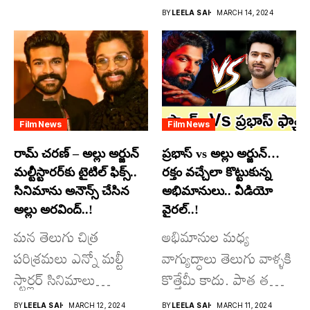
దూసుకుపోతోన్నారు.
BY
LEELA SAI
MARCH 14, 2024
అందులో కొందరు
మాత్రమే...
Film News
Film News
రామ్ చరణ్ – అల్లు అర్జున్
ప్రభాస్ vs అల్లు అర్జున్…
మల్టీస్టారర్​కు టైటిల్ ఫిక్స్..
రక్తం వచ్చేలా కొట్టుకున్న
సినిమాను అనౌన్స్ చేసిన
అభిమానులు.. వీడియో
అల్లు అరవింద్..!
వైరల్..!
మన తెలుగు చిత్ర
అభిమానుల మధ్య
పరిశ్రమలు ఎన్నో మల్టీ
వాగ్యుద్ధాలు తెలుగు వాళ్ళకి
స్టార్లర్ సినిమాలు
కొత్తేమీ కాదు. పాత తరం
వచ్చాయి.. కొన్ని సినిమాలు
నటుల నుంచి నేటి...
BY
LEELA SAI
MARCH 12, 2024
BY
LEELA SAI
MARCH 11, 2024