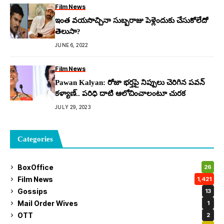
Film News
ఇంత వయసొచ్చినా సుబ్బరాజు పెళ్లెందుకు చేసుకోలేదో
తెలుసా?
JUNE 6, 2022
Film News
Pawan Kalyan: రోజా భ‌ర్తపై నిప్పులు చెరిగిన ప‌వ‌న్
క‌ళ్యాణ్.. ప‌రిధి దాటి ఆలోచించాలంటూ చుర‌క‌
JULY 29, 2023
Categories
BoxOffice
26
Film News
1,421
Gossips
13
Mail Order Wives
1
OTT
2