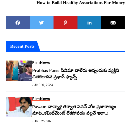
How to Build Healthy Associations For Money
Recent Posts
Film News
Prabhas Fans: సినిమా బాలేదు అన్నందుకు వ్య‌క్తిని
చిత‌క‌బాదిన ప్ర‌భాస్ ఫ్యాన్స్
JUNE 16, 2023
Film News
Pawan: చాన్నాళ్ల త‌ర్వాత ప‌వ‌న్ నోట ప్ర‌జారాజ్యం
మాట‌..క‌మిట్‌మెంట్ లేక‌పోవ‌డం వ‌ల్ల‌నే ఇలా..!
JUNE 25, 2023