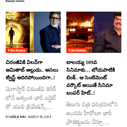
Related Articles
Film News
Film News
చిరంజీవికి విలన్‌గా
బాలయ్య 109వ
అమితాబ్ అల్లుడు.. అసలు
సినిమాకు… బోయపాటికి
ట్విస్ట్ అదిరిపోయిందిగా..!
లింక్.. ఆ సెంటిమెంట్
వర్కౌట్ అయితే సినిమా
మెగాస్టార్ చిరంజీవి కెరీర్
బంపర్ హిట్..!
లోనే అత్యంత భారీ బడ్జెట్
తెలుగు చిత్ర పరిశ్రమలోని
తో యువి క్రియేషన్స్
అందరు హీరోలూ భారీ
రూపొందిస్తున్న
BY
LEELA SAI
MARCH 18, 2024
ప్రాజెక్టులను చేస్తూ
విశ్వంభర...