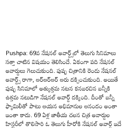
Pushpa: 69వ నేష‌న‌ల్ అవార్డ్స్‌లో తెలుగు సినిమాలు
స‌త్తా చాటిన విష‌యం తెలిసిందే. ఏకంగా ప‌ది నేష‌న‌ల్
అవార్డులు గెలుచుకుంది. పుష్ప చిత్రానికి రెండు నేష‌న‌ల్
అవార్డ్స్ రాగా, ఆర్ఆర్ఆర్ ఆరు ద‌క్చించుకుంది. అయితే
పుష్ప సినిమాలో అత్యుత్త‌మ న‌ట‌న క‌న‌బ‌ర‌చిన బన్నీకి
ఉత్త‌మ న‌టుడిగా నేష‌న‌ల్ అవార్డ్ ద‌క్కింది. దీంతో బ‌న్నీ
ఫ్యామిలీతో పాటు ఆయ‌న అభిమానుల ఆనందం అంతా
ఇంతా కాదు. 69 ఏళ్ల జాతీయ చ‌ల‌న చిత్ర అవార్డుల
హిస్ట‌రీలో తొలిసారి ఓ తెలుగు హీరోకి నేష‌న‌ల్ అవార్డ్ ఇదే