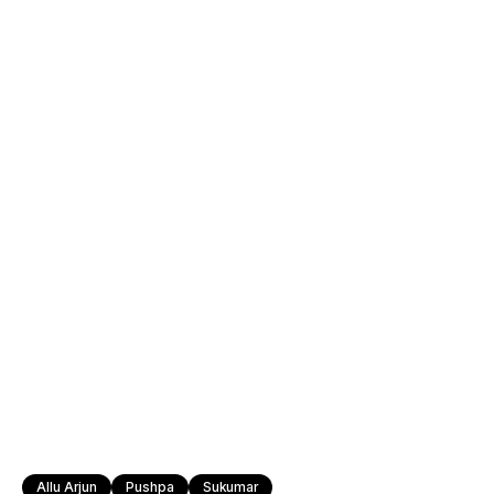
Allu Arjun
Pushpa
Sukumar