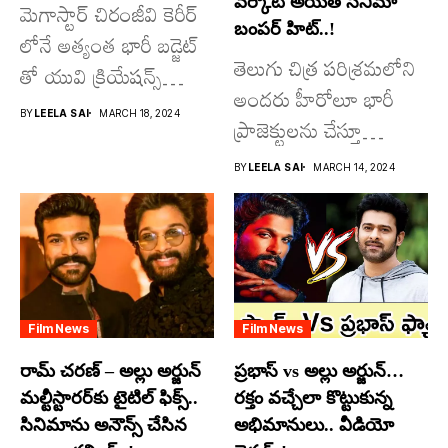
వర్కౌట్ అయితే సినిమా
మెగాస్టార్ చిరంజీవి కెరీర్
బంపర్ హిట్..!
లోనే అత్యంత భారీ బడ్జెట్
తెలుగు చిత్ర పరిశ్రమలోని
తో యువి క్రియేషన్స్
అందరు హీరోలూ భారీ
రూపొందిస్తున్న
BY
LEELA SAI
MARCH 18, 2024
ప్రాజెక్టులను చేస్తూ
విశ్వంభర...
దూసుకుపోతోన్నారు.
BY
LEELA SAI
MARCH 14, 2024
అందులో కొందరు
మాత్రమే...
Film News
Film News
రామ్ చరణ్ – అల్లు అర్జున్
ప్రభాస్ vs అల్లు అర్జున్…
మల్టీస్టారర్​కు టైటిల్ ఫిక్స్..
రక్తం వచ్చేలా కొట్టుకున్న
సినిమాను అనౌన్స్ చేసిన
అభిమానులు.. వీడియో