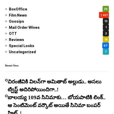
BoxOffice
26
Film News
1,421
Gossips
13
Mail Order Wives
1
OTT
2
Reviews
18
Special Looks
97
Uncategorized
7
Recent News
చిరంజీవికి విలన్‌గా అమితాబ్ అల్లుడు.. అసలు
ట్విస్ట్ అదిరిపోయిందిగా..!
బాలయ్య 109వ సినిమాకు… బోయపాటికి లింక్..
ఆ సెంటిమెంట్ వర్కౌట్ అయితే సినిమా బంపర్
హిట్..!