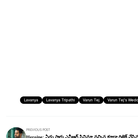
Lavanya
Lavanya Tripathi
Varun Tej
Varun Tej's Wed
PREVIOUS POST
Heroine: ఏడు సార్లు ఎన్టీఆర్ సినిమా వ‌చ్చిన కూడా రిజెక్ట్ చేసి