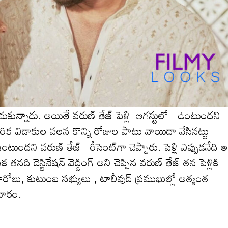
పంచుకున్నాడు. అయితే వ‌రుణ్ తేజ్ పెళ్లి ఆగస్టులో ఉంటుందని
విడాకుల వ‌ల‌న కొన్ని రోజుల పాటు వాయిదా వేసిన‌ట్టు
ుందని వరుణ్ తేజ్ రీసెంట్‌గా చెప్పారు. పెళ్లి ఎప్పుడనేది 
తనది డెస్టినేషన్ వెడ్డింగ్ అని చెప్పిన వ‌రుణ్ తేజ్ త‌న పెళ్లికి
ెగా హీరోలు, కుటుంబ సభ్యులు , టాలీవుడ్ ప్రముఖుల్లో అత్యంత
ాచారం.