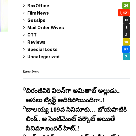
BoxOffice
26
Film News
1,421
Gossips
13
Mail Order Wives
1
OTT
2
Reviews
18
Special Looks
97
Uncategorized
7
Recent News
చిరంజీవికి విలన్‌గా అమితాబ్ అల్లుడు..
అసలు ట్విస్ట్ అదిరిపోయిందిగా..!
బాలయ్య 109వ సినిమాకు… బోయపాటికి
లింక్.. ఆ సెంటిమెంట్ వర్కౌట్ అయితే
సినిమా బంపర్ హిట్..!