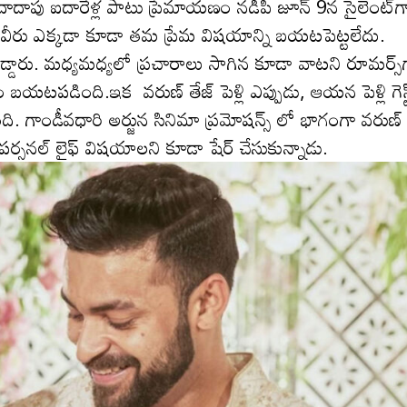
దాపు ఐదారేళ్ల పాటు ప్రేమాయ‌ణం న‌డిపి జూన్ 9న సైలెంట్‌గ
్న వీరు ఎక్క‌డా కూడా త‌మ ప్రేమ విష‌యాన్ని బ‌య‌ట‌పెట్టలేదు.
డ్డారు. మ‌ధ్య‌మ‌ధ్య‌లో ప్ర‌చారాలు సాగిన కూడా వాట‌ని రూమ‌ర్స్‌
ట‌ప‌డింది.ఇక వ‌రుణ్ తేజ్ పెళ్లి ఎప్పుడు, ఆయ‌న పెళ్లి గెస్ట్
ి. గాండీవ‌ధారి అర్జున సినిమా ప్ర‌మోష‌న్స్ లో భాగంగా వ‌రుణ్
్స‌న‌ల్ లైఫ్ విష‌యాల‌ని కూడా షేర్ చేసుకున్నాడు.