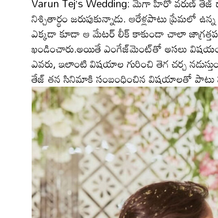
Varun Tej’s Wedding: మెగా హీరో వ‌రుణ్ తేజ్ దా
నిశ్చితార్థం జ‌రుపుకున్నాడు. ఆరేళ్ల‌పాటు ప్రేమ‌లో ఉన
ఎక్క‌డా కూడా ఆ మేట‌ర్ లీక్ కాకుండా చాలా జాగ్ర‌త్త‌ప‌
ఖండించారు.అయితే ఎంగేజ్‌మెంట్‌తో అస‌లు విష‌యం బ‌య‌
ఎవ‌రు, ఇలాంటి విష‌యాల గురించి తెగ చర్చ న‌డుస్తుంద
తేజ్ త‌న సినిమాకి సంబంధించిన విష‌యాల‌తో పాటు ప‌ర