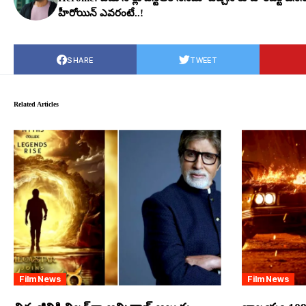
హీరోయిన్ ఎవ‌రంటే..!
SHARE
TWEET
Related Articles
Film News
Film News