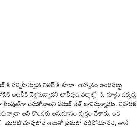
గా, వరుణ్ కి సన్నిహితుడైన నితిన్ కి కూడా ఆహ్వానం అందిన‌ట్టు
ికి ఇట‌లీకి వెళ్లనున్నాడ‌ని టాలీవుడ్ వర్గాల్లో ఓ న్యూస్ చక్కర్లు
సింపుల్‌గా చేసుకోవాల‌ని వ‌రుణ్ తేజ్ భావిస్తున్నాడ‌ట‌. నిహారిక
తీసుకున్నాడా అని కొంద‌రు అనుమానం వ్య‌క్తం చేశారు. ఇక
తేజ్ మొదటి చూపులోనే ఆమెతో ప్రేమలో పడిపోయానని, తానే