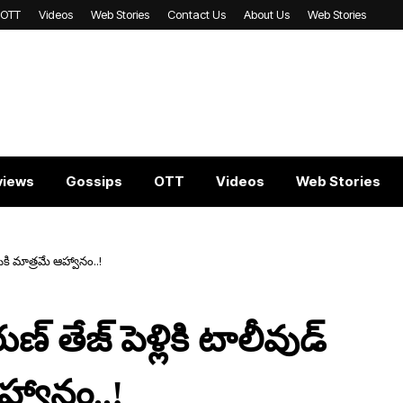
OTT
Videos
Web Stories
Contact Us
About Us
Web Stories
views
Gossips
OTT
Videos
Web Stories
కి మాత్ర‌మే ఆహ్వానం..!
 తేజ్ పెళ్లికి టాలీవుడ్
హ్వానం..!