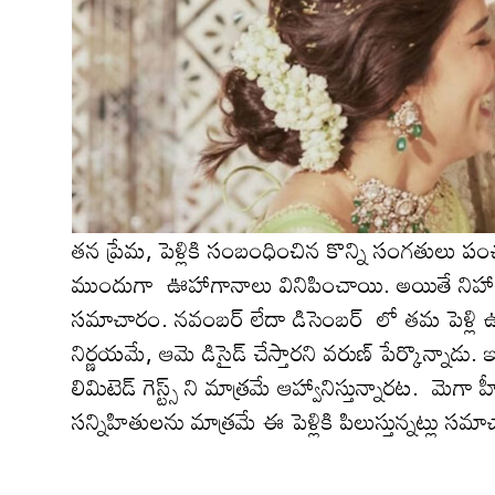
త‌న ప్రేమ‌, పెళ్లికి సంబంధించిన కొన్ని సంగ‌తులు 
ముందుగా ఊహాగానాలు వినిపించాయి. అయితే నిహారిక 
స‌మాచారం. నవంబర్ లేదా డిసెంబర్ లో త‌మ పెళ్లి ఉంట
నిర్ణయమే, ఆమె డిసైడ్ చేస్తారని వ‌రుణ్ పేర్కొన్నాడు. ఇక 
లిమిటెడ్ గెస్ట్స్ ని మాత్ర‌మే ఆహ్వానిస్తున్నార‌ట‌. మ
సన్నిహితులను మాత్ర‌మే ఈ పెళ్లికి పిలుస్తున్నట్లు సమ