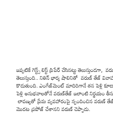
ఇప్పటికే గెస్ట్స్ లిస్ట్ ప్రిపేర్ చేసిన‌ట్టు తెలుస్తుండ‌
తెలుస్తుంది.. నితిన్ భార్య షాలినితో వరుణ్ తేజ్ వివాహాన
కొడుతుంది. ఎంగేజ్‌మెంట్ మాదిరిగానే త‌న పెళ్లి కూడా 
పెళ్లి అనుభ‌వాల‌తోనే వ‌రుణ్‌తేజ్ ఇలాంటి నిర్ణ‌యం 
లావణ్యతో ప్రేమ వ్యవహారంపై స్పందించిన వ‌రుణ్ 
మొదట ప్ర‌పోజ్ చేశాన‌ని వరుణ్ చెప్పాడు.