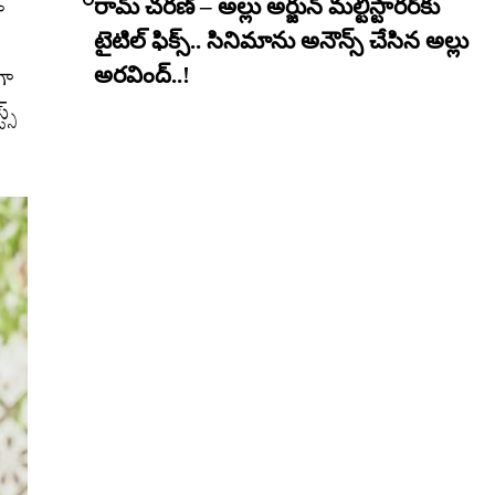
ా
రామ్ చరణ్ – అల్లు అర్జున్ మల్టీస్టారర్​కు
టైటిల్ ఫిక్స్.. సినిమాను అనౌన్స్ చేసిన అల్లు
గా
అరవింద్..!
స్