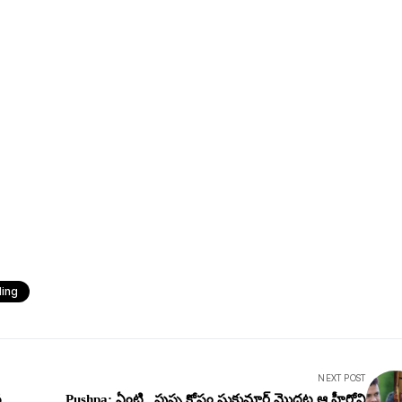
ding
NEXT POST
న
Pushpa: ఏంటి.. పుష్ప కోసం సుకుమార్ మొద‌ట ఆ హీరోని