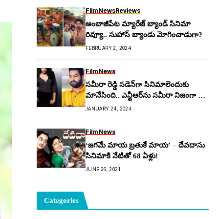
Film News
Reviews
అంబాజీపేట మ్యారేజ్ బ్యాండ్ సినిమా
రివ్యూ.. సుహాస్ బ్యాండు మోగించాడుగా?
FEBRUARY 2, 2024
Film News
స‌మీరా రెడ్డి స‌డెన్‌గా సినిమాలెందుకు
మానేసింది.. ఎన్టీఆర్‌ను స‌మీరా నిజంగా పెళ్లి
చేసుకోవాల‌నుకుందా..?
JANUARY 24, 2024
Film News
‘జగమే మాయ బ్రతుకే మాయ’ – దేవదాసు
సినిమాకి నేటితో 68 ఏళ్లు!
JUNE 26, 2021
Categories