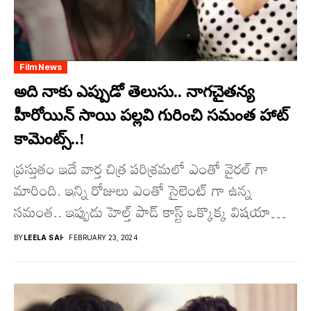
Film News
అది నాకు ఎప్పుడో తెలుసు.. నాగచైతన్య
హీరోయిన్ సాయి పల్లవి గురించి సమంత హాట్‌
కామెంట్స్..!
ప్రస్తుతం ఇదే వార్త చిత్ర పరిశ్రమలో ఎంతో వైరల్ గా
మారింది. ఇన్ని రోజులు ఎంతో సైలెంట్ గా ఉన్న
సమంత.. ఇప్పుడు హెల్త్ పాడ్ కాస్ట్ ఒక్కొక్క విషయాన్ని
బయటపెడుతూ...
BY
LEELA SAI
FEBRUARY 23, 2024