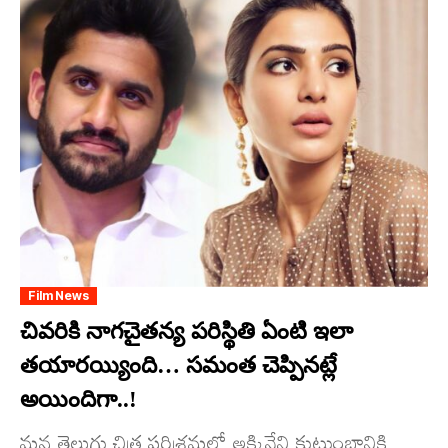
Film News
చివరికి నాగచైతన్య పరిస్థితి ఏంటి ఇలా
తయారయ్యింది… సమంత చెప్పినట్లే
అయిందిగా..!
మన తెలుగు చిత్ర పరిశ్రమలో అక్కినేని కుటుంబానికి