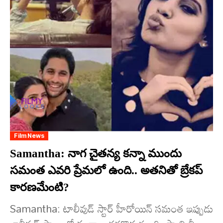
Film News
Samantha: నాగ చైతన్య క‌న్నా ముందు
స‌మంత ఎవ‌రి ప్రేమ‌లో ఉంది.. అతనితో బ్రేక‌ప్
కార‌ణ‌మేంటి?
Samantha: టాలీవుడ్ స్టార్ హీరోయిన్ స‌మంత ఇప్పుడు