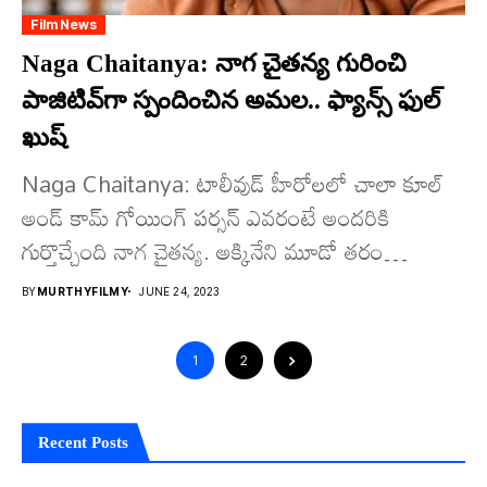
Film News
Naga Chaitanya: నాగ చైత‌న్య గురించి
పాజిటివ్‌గా స్పందించిన అమ‌ల‌.. ఫ్యాన్స్ ఫుల్
ఖుష్‌
Naga Chaitanya: టాలీవుడ్ హీరోల‌లో చాలా కూల్
అండ్ కామ్ గోయింగ్ ప‌ర్స‌న్ ఎవ‌రంటే అందరికి
గుర్తొచ్చేంది నాగ చైతన్య‌. అక్కినేని మూడో త‌రం
వార‌సురాలిగా ఇండ‌స్ట్రీకి ఎంట్రీ ఇచ్చిన నాగ...
BY
MURTHYFILMY
JUNE 24, 2023
1
2
Recent Posts