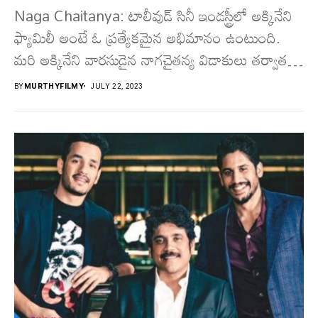
Naga Chaitanya: టాలీవుడ్ సినీ ఇండస్ట్రీలో అక్కినేని
ఫ్యామిలీ అంటే ఓ ప్రత్యేకమైన అభిమానం ఉంటుంది.
మరి అక్కినేని వారసుడైన నాగచైతన్య విడాకులు తర్వాత
ఆయన గురించి చాలా మంది వెతుకుతున్నారు....
BY
MURTHYFILMY
JULY 22, 2023