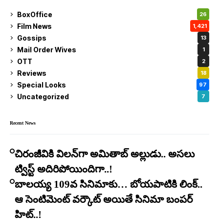
BoxOffice
26
Film News
1,421
Gossips
13
Mail Order Wives
1
OTT
2
Reviews
18
Special Looks
97
Uncategorized
7
Recent News
చిరంజీవికి విలన్‌గా అమితాబ్ అల్లుడు.. అసలు
ట్విస్ట్ అదిరిపోయిందిగా..!
బాలయ్య 109వ సినిమాకు… బోయపాటికి లింక్..
ఆ సెంటిమెంట్ వర్కౌట్ అయితే సినిమా బంపర్
హిట్..!