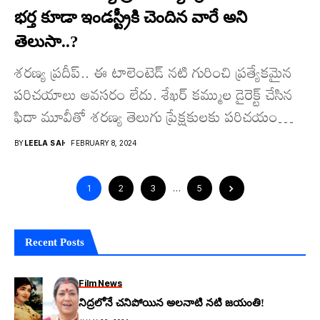
భ‌ర్త కూడా ఇండ‌స్ట్రీకి చెందిన వారే అని
తెలుసా..?
శ‌ర‌ణ్య ప్ర‌దీప్‌.. ఈ టాలెంటెడ్ న‌టి గురించి ప్ర‌త్యేక‌మైన
ప‌రిచ‌యాలు అవ‌స‌రం లేదు. శేఖర్ కమ్ముల డైరెక్ట్ చేసిన
ఫిదా మూవీతో శ‌ర‌ణ్య తెలుగు ప్రేక్ష‌కుల‌కు ప‌రిచ‌యం
అయింది. తొలి సినిమాతోనే...
BY
LEELA SAI
FEBRUARY 8, 2024
1
2
3
…
5
Recent Posts
Film News
నిద్రలోనే చనిపోయిన అలనాటి నటి జయంతి!