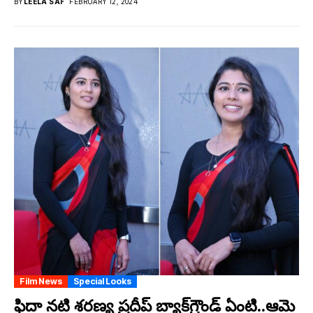
BY
LEELA SAI
FEBRUARY 12, 2024
Film News
Special Looks
ఫిదా న‌టి శ‌రణ్య ప్ర‌దీప్ బ్యాక్‌గ్రౌండ్ ఏంటి..ఆమె