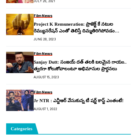
JULY 26, 2021
Film News
Project K Remuneration: ప్రాజెక్ట్ కే న‌టుల
రెమ్యున‌రేష‌న్ ఎంతో తెలిస్తే దిమ్మ‌తిరిగిపోవడం
ఖాయం..!
JUNE 28, 2023
Film News
Sanjay Dutt: సంజ‌య్ ద‌త్ త‌ల‌కి బ‌ల‌మైన గాయం..
త్వ‌ర‌గా కోలుకోవాలంటూ అభిమానుల ప్రార్ద‌న‌లు
AUGUST 15, 2023
Film News
Jr NTR : ఎన్టీఆర్ వేసుకున్న టీ షర్ట్ కాస్ట్ ఎంతంటే!
AUGUST 1, 2022
Categories