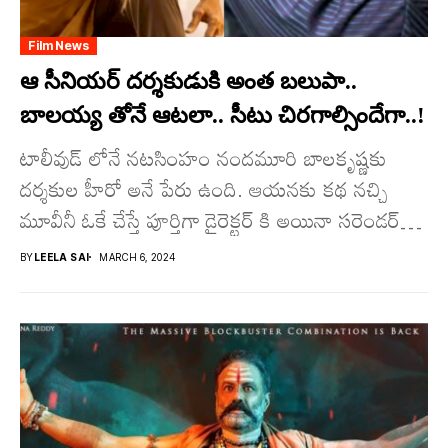
Film News
ఆ సీనియర్ దర్శకుడుకి అంత బలుపా..
బాలయ్య తోనే ఆటలా.. సీటు చిరగాల్సిందేగా..!
టాలీవుడ్ లోనే నట‌సింహం నందమూరి బాలకృష్ణకు
దర్శకుల హీరో అనే పేరు ఉంది. ఆయనకు కథ నచ్చి
మూవీనీ ఓకే చేస్తే పూర్తిగా డైరెక్టర్ కి అయినా సరెండర్
అయిపోతారు.. ఈ...
BY
LEELA SAI
MARCH 6, 2024