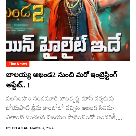
Film News
బాలయ్య అఖండ2 నుంచి మరో ఇంట్రెస్టింగ్
అప్డేట్.. !
నట‌సింహం నందమూరి బాలకృష్ణ మాస్ దర్శకుడు
బోయపాటి శ్రీను కాంబోలో వచ్చిన అఖండ సినిమా
ఎలాంటి సంచలన విజయం సాధించిందో అందరికీ
తెలిసిందే. ఈ సినిమాకు సిక్వల్ గా వచ్చే అఖండ2...
BY
LEELA SAI
MARCH 4, 2024