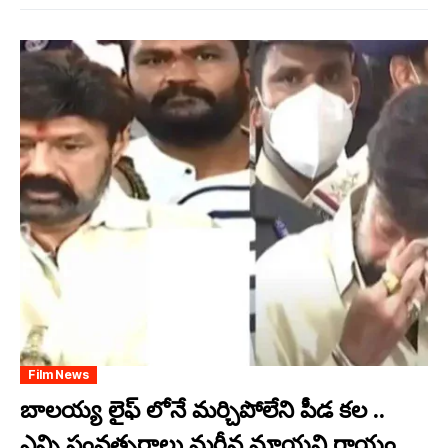
Film News
బాలయ్య లైఫ్ లోనే మర్చిపోలేని పీడ కల ..
ఎన్ని సంవత్సరాలు మ‌రీన‌ మాయని గాయం