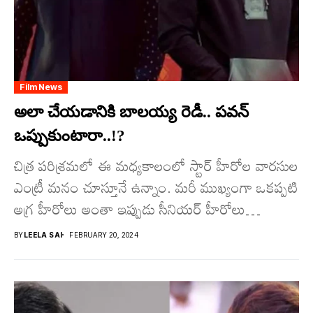
Film News
అలా చేయడానికి బాలయ్య రెడీ.. పవన్
ఒప్పుకుంటారా..!?
చిత్ర పరిశ్రమలో ఈ మధ్యకాలంలో స్టార్ హీరోల వారసుల
ఎంట్రీ మనం చూస్తూనే ఉన్నాం. మరీ ముఖ్యంగా ఒకప్పటి
అగ్ర హీరోలు అంతా ఇప్పుడు సీనియర్ హీరోలు
అయిపోయారు.. నేటి తరం...
BY
LEELA SAI
FEBRUARY 20, 2024