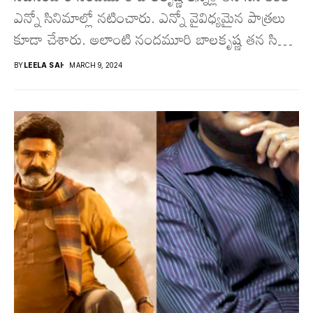
ఎన్నో సినిమాల్లో నటించారు. ఎన్నో వైవిధ్యమైన పాత్రలు
కూడా చేశారు. అలాంటి నందమూరి బాలకృష్ణ తన సినీ
కెరీర్ లో బాలీవుడ్...
BY
LEELA SAI
MARCH 9, 2024