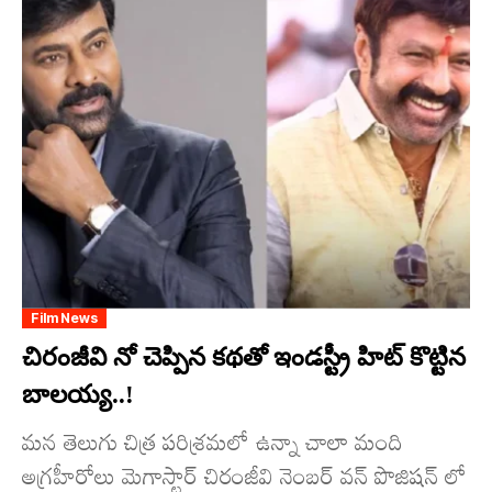
Film News
చిరంజీవి నో చెప్పిన కథతో ఇండస్ట్రీ హిట్ కొట్టిన
బాలయ్య..!
మన తెలుగు చిత్ర పరిశ్రమలో ఉన్నా చాలా మంది
అగ్రహీరోలు మెగాస్టార్ చిరంజీవి నెంబర్ వన్ పొజిషన్ లో