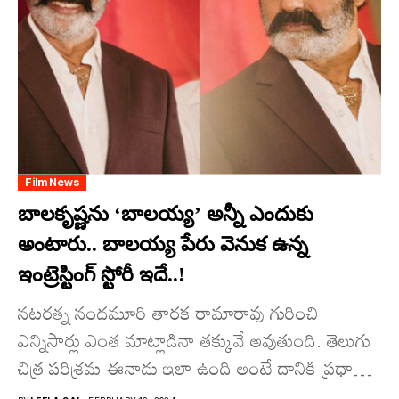
Film News
బాలకృష్ణను ‘బాలయ్య’ అన్నీ ఎందుకు
అంటారు.. బాల‌య్య పేరు వెనుక‌ ఉన్న
ఇంట్రెస్టింగ్ స్టోరీ ఇదే..!
నటరత్న నందమూరి తారక రామారావు గురించి
ఎన్నిసార్లు ఎంత మాట్లాడినా తక్కువే అవుతుంది. తెలుగు
చిత్ర పరిశ్రమ ఈనాడు ఇలా ఉంది అంటే దానికి ప్రధాన
కారణం నటరత్న ఎన్టీఆర్. ఆయన...