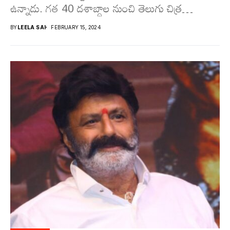
ఉన్నాడు. గత 40 దశాబ్దాల నుంచి తెలుగు చిత్ర
పరిశ్రమకు మకుటం...
BY
LEELA SAI
FEBRUARY 15, 2024