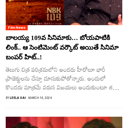
Film News
బాలయ్య 109వ సినిమాకు… బోయపాటికి
లింక్.. ఆ సెంటిమెంట్ వర్కౌట్ అయితే సినిమా
బంపర్ హిట్..!
తెలుగు చిత్ర పరిశ్రమలోని అందరు హీరోలూ భారీ
ప్రాజెక్టులను చేస్తూ దూసుకుపోతోన్నారు. అందులో
కొందరు మాత్రమే వ‌రుస విజ‌య‌లు అందుకుంటూ త‌మ‌
సత్తా చాటుతున్నారు. వారిలో నటసింహాం నందమూరి
BY
LEELA SAI
MARCH 14, 2024
బాలకృష్ణ కూడా...