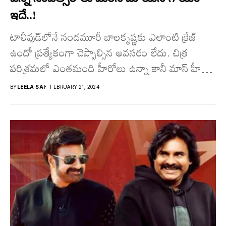
ఇదే..!
టాలీవుడ్‌లోనే నంద‌మూరీ బాలకృష్ణకు ఎలాంటి క్రేజ్
ఉందో ప్రత్యేకంగా చెప్పాల్సిన అవసరం లేదు. చిత్ర
ప‌రిశ్ర‌మ‌లో ఎంతమంది హీరోలు ఉన్నా కానీ మాస్ హీరో
అనగానే అందరికీ బాల‌య్య‌ గుర్తొస్తాడు. తొడ...
BY
LEELA SAI
FEBRUARY 21, 2024