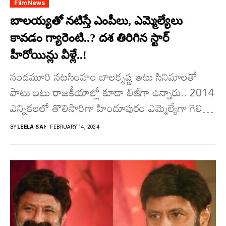
Film News
బాల‌య్య‌తో నటిస్తే ఎంపీలు, ఎమ్మెల్యేలు
కావడం గ్యారెంటి..? దశ తిరిగిన స్టార్
హీరోయిన్లు వీళ్లే..!
నందమూరి నటసింహం బాలకృష్ణ అటు సినిమాలతో
పాటు ఇటు రాజకీయాల్లో కూడా బిజీగా ఉన్నారు.. 2014
ఎన్నికలలో తొలిసారిగా హిందూపురం ఎమ్మెల్యేగా గెలిచిన
త‌ర్వాత‌ 2019 ఎన్నికలలోను వరుసగా రెండోసారి
BY
LEELA SAI
FEBRUARY 14, 2024
ఎమ్మెల్యేగా...