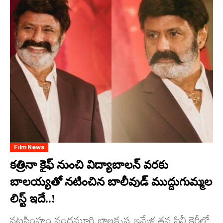
Film News
కత్రినా కైఫ్ నుంచి విద్యాబాలన్ వ‌ర‌కు
బాల‌య్య‌తో న‌టించిన బాలీవుడ్ ముద్దుగుమ్మ‌ల
లిస్ట్ ఇదే..!
నట‌సింహం నందమూరి బాలకృష్ణ ఇన్నేళ్ల తన సినీ కెరీలో