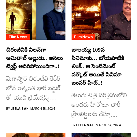
Film News
Film News
చిరంజీవికి విలన్‌గా
బాలయ్య 109వ
అమితాబ్ అల్లుడు.. అసలు
సినిమాకు… బోయపాటికి
ట్విస్ట్ అదిరిపోయిందిగా..!
లింక్.. ఆ సెంటిమెంట్
వర్కౌట్ అయితే సినిమా
మెగాస్టార్ చిరంజీవి కెరీర్
బంపర్ హిట్..!
లోనే అత్యంత భారీ బడ్జెట్
తెలుగు చిత్ర పరిశ్రమలోని
తో యువి క్రియేషన్స్
అందరు హీరోలూ భారీ
రూపొందిస్తున్న
BY
LEELA SAI
MARCH 18, 2024
ప్రాజెక్టులను చేస్తూ
విశ్వంభర...
దూసుకుపోతోన్నారు.
BY
LEELA SAI
MARCH 14, 2024
అందులో కొందరు