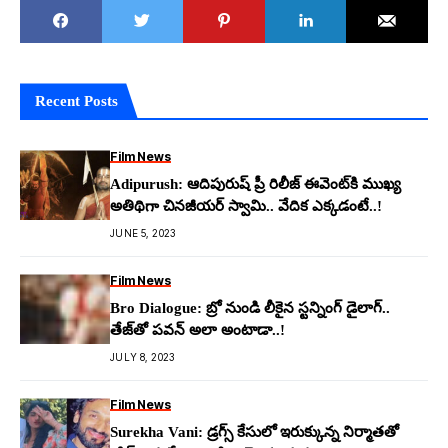
Recent Posts
Film News
Adipurush: ఆదిపురుష్ ప్రీ రిలీజ్ ఈవెంట్‌కి ముఖ్య
అతిథిగా చిన‌జీయ‌ర్ స్వామి.. వేదిక ఎక్క‌డంటే..!
JUNE 5, 2023
Film News
Bro Dialogue: బ్రో నుండి లీకైన స్ట‌న్నింగ్ డైలాగ్..
తేజ్‌తో ప‌వ‌న్ అలా అంటాడా..!
JULY 8, 2023
Film News
Surekha Vani: డ్ర‌గ్స్ కేసులో ఇరుక్కున్న నిర్మాత‌తో