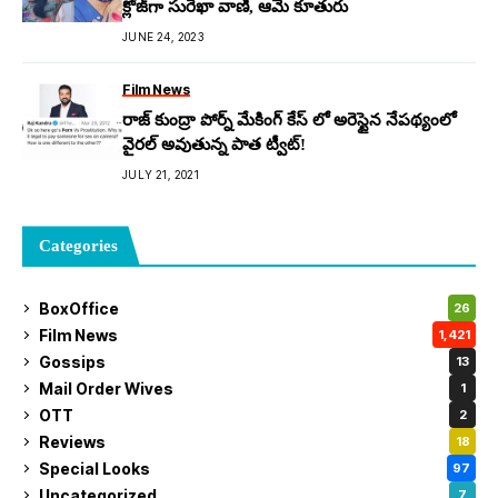
క్లోజ్‌గా సురేఖా వాణి, ఆమె కూతురు
JUNE 24, 2023
Film News
రాజ్ కుంద్రా పోర్న్ మేకింగ్ కేస్ లో అరెస్టైన నేపథ్యంలో
వైరల్ అవుతున్న పాత ట్వీట్!
JULY 21, 2021
Categories
BoxOffice
26
Film News
1,421
Gossips
13
Mail Order Wives
1
OTT
2
Reviews
18
Special Looks
97
Uncategorized
7