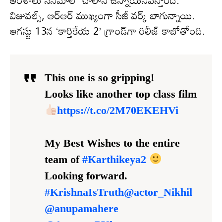
అంశాలు సినిమాలో చాలానే ఉన్నాయనిపిస్తోంది.
విజువల్స్, ఆర్ఆర్ ముఖ్యంగా సీజీ వర్క్ బాగున్నాయి.
ఆగస్టు 13న ‘కార్తికేయ 2’ గ్రాండ్‌గా రిలీజ్ కాబోతోంది.
This one is so gripping!
Looks like another top class film
https://t.co/2M70EKEHVi
My Best Wishes to the entire
team of
#Karthikeya2
Looking forward.
#KrishnaIsTruth
@actor_Nikhil
@anupamahere