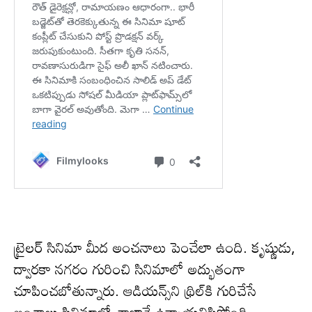
ట్రైలర్ సినిమా మీద అంచనాలు పెంచేలా ఉంది. కృష్ణుడు,
ద్వారకా నగరం గురించి సినిమాలో అద్భుతంగా
చూపించబోతున్నారు. ఆడియన్స్‌ని థ్రిల్‌కి గురిచేసే