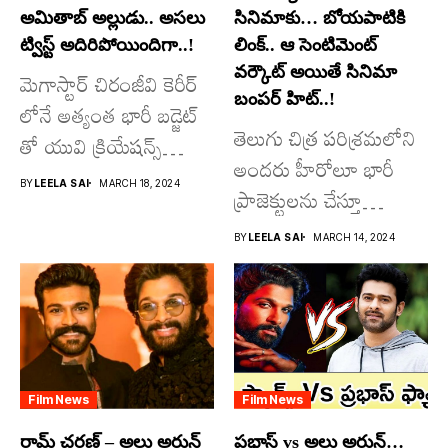
అమితాబ్ అల్లుడు.. అసలు
సినిమాకు… బోయపాటికి
ట్విస్ట్ అదిరిపోయిందిగా..!
లింక్.. ఆ సెంటిమెంట్
వర్కౌట్ అయితే సినిమా
మెగాస్టార్ చిరంజీవి కెరీర్
బంపర్ హిట్..!
లోనే అత్యంత భారీ బడ్జెట్
తెలుగు చిత్ర పరిశ్రమలోని
తో యువి క్రియేషన్స్
అందరు హీరోలూ భారీ
రూపొందిస్తున్న
BY
LEELA SAI
MARCH 18, 2024
ప్రాజెక్టులను చేస్తూ
విశ్వంభర...
దూసుకుపోతోన్నారు.
BY
LEELA SAI
MARCH 14, 2024
అందులో కొందరు
మాత్రమే...
Film News
Film News
రామ్ చరణ్ – అల్లు అర్జున్
ప్రభాస్ vs అల్లు అర్జున్…