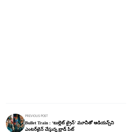
PREVIOUS POST
Bullet Train : ‘బుల్లెట్ ట్రైన్’ మూవీతో ఆడియన్స్‌ని
ఎంటర్‌టైన్ చేస్తున్న బ్రాడ్ పిట్