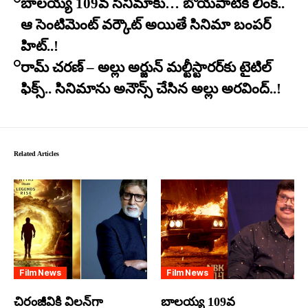
బాలయ్య 109వ సినిమాకు… బోయపాటికి లింక్..
ఆ సెంటిమెంట్ వర్కౌట్ అయితే సినిమా బంపర్
హిట్..!
రామ్ చరణ్ – అల్లు అర్జున్ మల్టీస్టారర్​కు టైటిల్
ఫిక్స్.. సినిమాను అనౌన్స్ చేసిన అల్లు అరవింద్..!
Related Articles
Film News
Film News
చిరంజీవికి విలన్‌గా
బాలయ్య 109వ