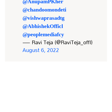
@AnupamPKher
@chandoomondeti
@vishwaprasadtg
@AbhishekOfficl
@peoplemediafcy
— Ravi Teja (@RaviTeja_offl)
August 6, 2022