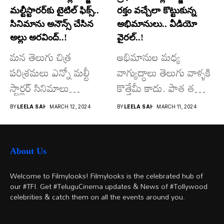
మల్టీస్టారర్​కు టైటిల్ ఫిక్స్..
రక్తం వచ్చేలా కొట్టుకున్న
సినిమాను అనౌన్స్ చేసిన
అభిమానులు.. వీడియో
అల్లు అరవింద్..!
వైరల్..!
మన తెలుగు చిత్ర
అభిమానుల మధ్య
పరిశ్రమలు ఎన్నో మల్టీ
వాగ్యుద్ధాలు తెలుగు వాళ్ళకి
స్టార్లర్ సినిమాలు
కొత్తేమీ కాదు. పాత తరం
వచ్చాయి.. కొన్ని సినిమాలు
నటుల నుంచి నేటి...
BY
LEELA SAI
MARCH 12, 2024
BY
LEELA SAI
MARCH 11, 2024
అయితే...
About Us
Welcome to Filmylooks! Filmylooks is the celebrated hub of
our #TFI. Get #TeluguCinema updates & News of #Tollywood
celebrities & catch them on all the events around you.