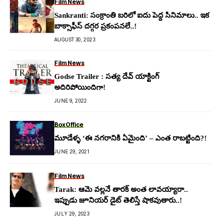
Film News
Sankranti: సంక్రాంతి బ‌రిలో ఐదు పెద్ద సినిమాలు.. ఇక
బాక్సాఫీస్ ద‌గ్గర ప్ర‌కంప‌న‌లే..!
AUGUST 30, 2023
Film News
Godse Trailer : సత్య దేవ్ యాక్టింగ్
అదిరిపోయిందిగా!
JUNE 9, 2022
BoxOffice
మూడేళ్ళ ‘ఈ నగరానికి ఏమైంది’ – ఎంత రాబట్టింది?!
JUNE 29, 2021
Film News
Tarak: ఆమె వ‌ల్ల‌నే తార‌క్ అంత లావయ్యారా..
ఇప్పుడు జూనియర్ డైట్ తెలిస్తే షాక‌వుతారు..!
JULY 29, 2023