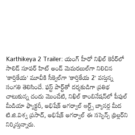
Karthikeya 2 Trailer: యంగ్ హీరో నిఖిల్ కెరీర్‌లో
సాలిడ్ సూపర్ హిట్ అండ్ మెమరబుల్‌గా నిలిచిన
‘కార్తికేయ’ మూవీకి సీక్వెల్‌గా ‘కార్తికేయ 2’ వస్తున్న
సంగతి తెలిసిందే. ఫస్ట్ పార్ట్‌తో దర్శకుడిగా ప్రతిభ
చాటుకున్న చందు మొండేటి, నిఖిల్ కాంబినేషన్‌లో పీపుల్
మీడియా ఫ్యాక్టరీ, అభిషేక్ అగర్వాల్ ఆర్ట్స్ బ్యానర్ల మీద
టి.జి.విశ్వ ప్రసాద్, అభిషేక్ అగర్వాల్ ఈ సస్పెన్స్ థ్రిల్లర్‌ని
నిర్మిస్తున్నారు.