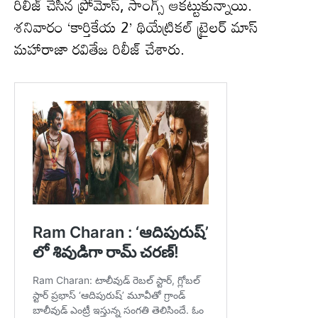
రిలీజ్ చేసిన ప్రోమోస్, సాంగ్స్ ఆకట్టుకున్నాయి.
శనివారం ‘కార్తికేయ 2’ థియేట్రికల్ ట్రైలర్ మాస్
మహారాజా రవితేజ రిలీజ్ చేశారు.