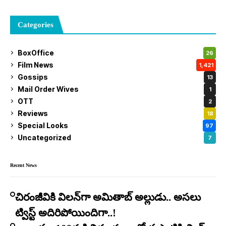
Categories
BoxOffice
26
Film News
1,421
Gossips
13
Mail Order Wives
1
OTT
2
Reviews
18
Special Looks
97
Uncategorized
7
Recent News
చిరంజీవికి విలన్‌గా అమితాబ్ అల్లుడు.. అసలు
ట్విస్ట్ అదిరిపోయిందిగా..!