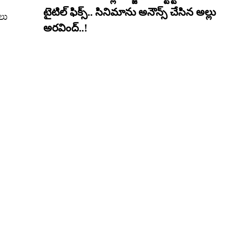
ాలు
టైటిల్ ఫిక్స్.. సినిమాను అనౌన్స్ చేసిన అల్లు
అరవింద్..!