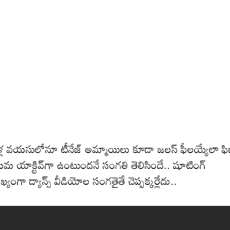
 ఏళ్ల వయసులోనూ టీనేజ్ అమ్మాయిలు కూడా జలస్ ఫీలయ్యేలా ఫిజ
యమ యాక్టివ్‌గా ఉంటుందనే సంగతి తెలిసిందే.. షూటింగ్
యంగా డ్యాన్స్ వీడియోల సంగతైతే చెప్పక్కర్లేదు..