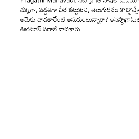
Pragathi Mahavadi: నటి ప్రగతి సోషల్ మీడియాని షేక్ 
చక్కగా, పద్ధతిగా చీర కట్టుకుని, తెలుగుదనం కొట్టొ
ఆమెకు వాడతారేంటి అనుకుంటున్నారా? ఇన్‌స్టాగ్రామ్‌లో
ఊరమాస్ పదాలే వాడతారు..