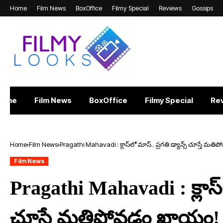
Home
Film News
BoxOffice
Filmy Special
Reviews
Gossips
Home
Film News
BoxOffice
Filmy Special
Re
Home
Film News
Pragathi Mahavadi : క్లాస్‌లో మాస్.. ప్రగతి డ్యాన్స్ చూస్తే మ
Film News
Pragathi Mahavadi : క్లాస్‌ల
చూస్తే మతిపోవడం ఖాయం!