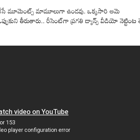
తి వేసే మూమెంట్స్ మామూలుగా ఉండవు. ఒక్కసారి ఆమె
ుకుని తీరుతారు.. రీసెంట్‌గా ప్రగతి డ్యాన్స్ వీడియో నెట్టింట 