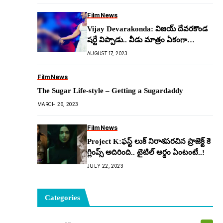
Film News
Vijay Devarakonda: విజ‌య్ దేవ‌ర‌కొండ
ష‌ర్టే విప్పాడు.. వీడు మాత్రం ఏకంగా
హీరోయిన్ చీరే లాగేశాడుగా..!
AUGUST 17, 2023
Film News
The Sugar Life-style – Getting a Sugardaddy
MARCH 26, 2023
Film News
Project K:ఫ‌స్ట్ లుక్ నిరాశ‌ప‌ర‌చిన ప్రాజెక్ట్ కె
గ్లింప్స్ అదిరింది.. టైటిల్ అర్ధం ఏంటంటే..!
JULY 22, 2023
Categories