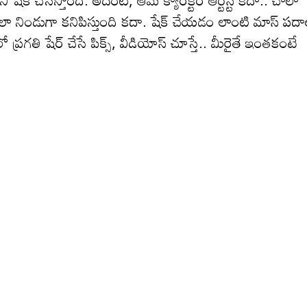
చేసేస్తోంది. అదేంటి, ఆమె క్యారెక్టర్ ఆర్టిస్ట్ కదా.. చాలా
చ్చేలా నిండుగా కనిపిస్తుంది కదా. షేక్ చేయడం లాంటి మాస్ పద
 ప్రగతి షేర్ చేసే పిక్స్, వీడియోస్ చూస్తే.. మీరైతే ఇంతకంటే