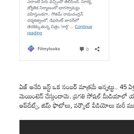
ఏజ్ అనేది జస్ట్ ఒక నంబర్ మాత్రమే అన్నట్టు.. 45
మెయింటెన్ చేస్తుందామె. ప్రగతి సోషల్ మీడియాలో 
అప్‌‌డేట్స్, జిమ్ ఫొటోలు, వర్కౌట్ వీడియోలు మరీ ముఖ్