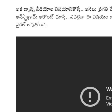
ఇక డ్యాన్స్ వీడియోల విషయానికొస్తే.. అసలు ప్రగ
ఇన్‌స్టాగ్రామ్ అకౌంట్ చూస్తే.. ఎవరైనా ఈ విషయం ఒప్ప
వైరల్ అవుతోంది.