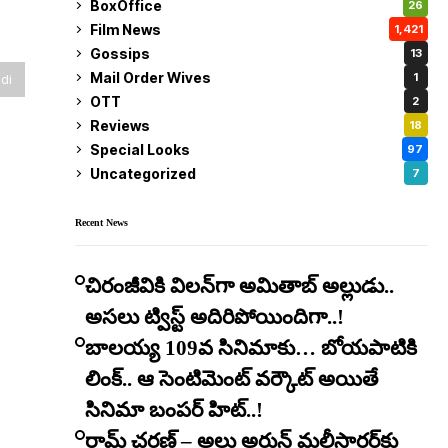
BoxOffice
26
Film News
1,421
Gossips
13
Mail Order Wives
1
di
OTT
2
Reviews
18
Special Looks
97
Uncategorized
7
Recent News
చిరంజీవికి విలన్‌గా అమితాబ్ అల్లుడు..
అసలు ట్విస్ట్ అదిరిపోయిందిగా..!
బాలయ్య 109వ సినిమాకు… బోయపాటికి
లింక్.. ఆ సెంటిమెంట్ వర్కౌట్ అయితే
సినిమా బంపర్ హిట్..!
రామ్ చరణ్ – అల్లు అర్జున్ మల్టీస్టారర్​కు