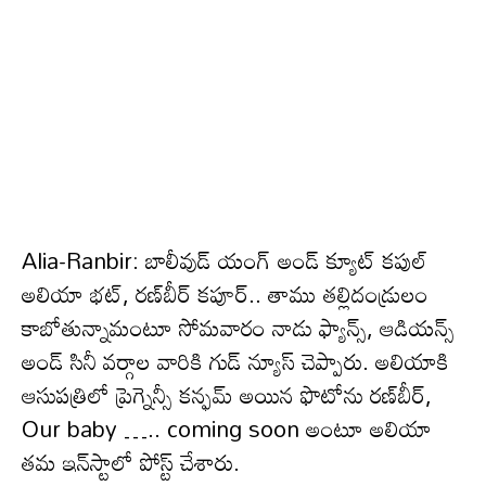
Alia-Ranbir: బాలీవుడ్ యంగ్ అండ్ క్యూట్ కపుల్
అలియా భట్, రణ్‌బీర్ కపూర్.. తాము తల్లిదండ్రులం
కాబోతున్నామంటూ సోమవారం నాడు ఫ్యాన్స్, ఆడియన్స్‌
అండ్ సినీ వర్గాల వారికి గుడ్ న్యూస్ చెప్పారు. అలియాకి
ఆసుపత్రిలో ప్రెగ్నెన్సీ కన్ఫమ్ అయిన ఫొటోను రణ్‌బీర్,
Our baby ….. coming soon అంటూ అలియా
తమ ఇన్‌స్టాలో పోస్ట్ చేశారు.