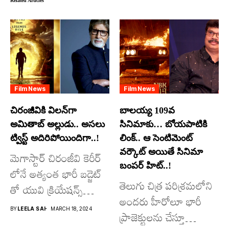
Related Articles
Film News
Film News
చిరంజీవికి విలన్‌గా
బాలయ్య 109వ
అమితాబ్ అల్లుడు.. అసలు
సినిమాకు… బోయపాటికి
ట్విస్ట్ అదిరిపోయిందిగా..!
లింక్.. ఆ సెంటిమెంట్
వర్కౌట్ అయితే సినిమా
మెగాస్టార్ చిరంజీవి కెరీర్
బంపర్ హిట్..!
లోనే అత్యంత భారీ బడ్జెట్
తెలుగు చిత్ర పరిశ్రమలోని
తో యువి క్రియేషన్స్
అందరు హీరోలూ భారీ
రూపొందిస్తున్న
BY
LEELA SAI
MARCH 18, 2024
ప్రాజెక్టులను చేస్తూ
విశ్వంభర...