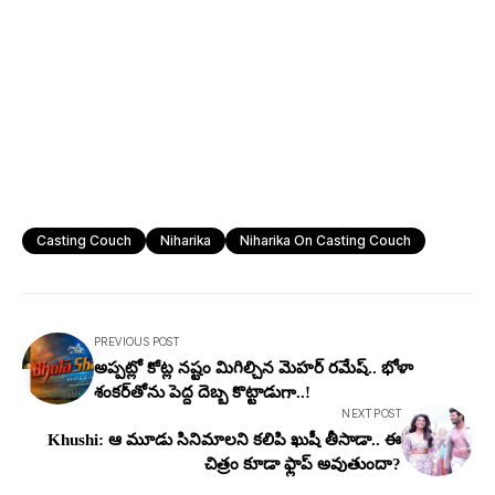
Casting Couch
Niharika
Niharika On Casting Couch
PREVIOUS POST
అప్ప‌ట్లో కోట్ల న‌ష్టం మిగిల్చిన మెహ‌ర్ ర‌మేష్‌.. భోళా
శంక‌ర్‌తోను పెద్ద దెబ్బ కొట్టాడుగా..!
NEXT POST
Khushi: ఆ మూడు సినిమాల‌ని క‌లిపి ఖుషీ తీసాడా.. ఈ
చిత్రం కూడా ఫ్లాప్ అవుతుందా?