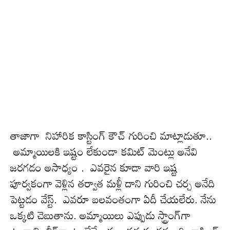
తాజాగా నిహారిక కాస్టింగ్ కౌచ్ గురించి మాట్లాడుతూ..
అమ్మాయిలకి ఇష్టం లేకుండా కమిట్ మెంట్లు అనేవి
జ‌ర‌గ‌డం అసాధ్యం . ఎవ‌రైన కూడా వారి ఇష్ట
పూర్వకంగా వెళ్లిన తర్వాత మళ్లీ దాని గురించి చర్చ అనేది
పెట్ట‌డం వేస్ట్‌. ఎవరూ బలవంతంగా ఏదీ చేయలేరు. నేను
ఒక్క‌టి చెబుతాను. అమ్మాయిలు ఎప్పుడు స్ట్రాంగ్‌గా