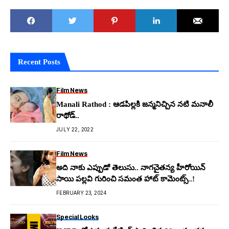
Recent Posts
Film News
Manali Rathod : ఆడ‌పిల్ల‌కి జ‌న్మ‌నిచ్చిన న‌టి మ‌నాలీ
రాథోడ్..
JULY 22, 2022
Film News
అది నాకు ఎప్పుడో తెలుసు.. నాగచైతన్య హీరోయిన్
సాయి పల్లవి గురించి సమంత హాట్‌ కామెంట్స్..!
FEBRUARY 23, 2024
Special Looks