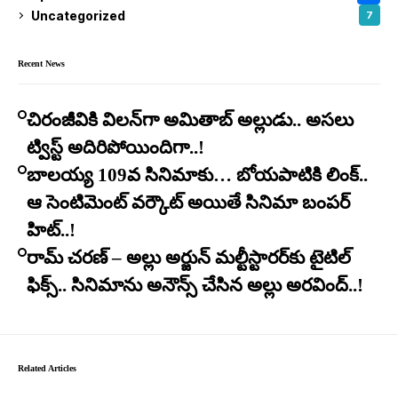
Uncategorized
7
Recent News
చిరంజీవికి విలన్‌గా అమితాబ్ అల్లుడు.. అసలు
ట్విస్ట్ అదిరిపోయిందిగా..!
బాలయ్య 109వ సినిమాకు… బోయపాటికి లింక్..
ఆ సెంటిమెంట్ వర్కౌట్ అయితే సినిమా బంపర్
హిట్..!
రామ్ చరణ్ – అల్లు అర్జున్ మల్టీస్టారర్​కు టైటిల్
ఫిక్స్.. సినిమాను అనౌన్స్ చేసిన అల్లు అరవింద్..!
Related Articles