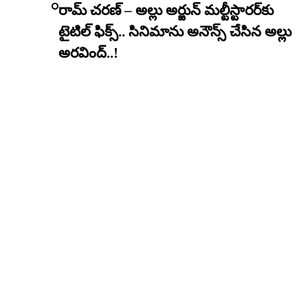
రామ్ చరణ్ – అల్లు అర్జున్ మల్టీస్టారర్​కు
టైటిల్ ఫిక్స్.. సినిమాను అనౌన్స్ చేసిన అల్లు
అరవింద్..!