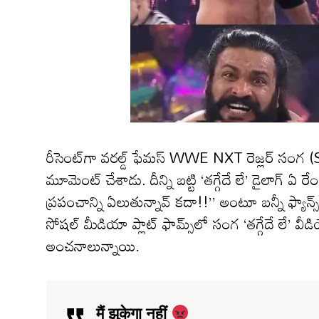
రీసెంట్‌గా వరల్డ్ ఫేమస్ WWE NXT రెజ్లర్ సంగ (Sa
మూమెంట్ చేశాడు. దీన్ని బట్టి ‘తగ్గేదే లే’ డైలాగ్ ఏ ర
ప్రపంచాన్ని ఏలుతున్నావ్ కదా!!’’ అంటూ బన్నీ ఫ్యాన్
సోషల్ మీడియా ప్లాట్ ఫామ్స్‌లో సంగ ‘తగ్గేదే లే’ వీడ
అంచనాలున్నాయి.
मैं झुकेगा नहीं