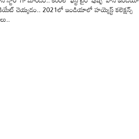
ాన్ స్టార్’ గా మారడం.. కెరీర్‌లో ఫస్ట్ టైం ‘పుష్ప’ పాన్ ఇండియా
 క్రియేట్ చెయ్యడం.. 2021లో ఇండియాలో హయ్యెస్ట్ కలెక్షన్స్
సలు..