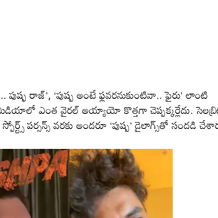
‘పుష్ప.. పుష్ఫ రాజ్’, ‘పుష్ప అంటే ఫ్లవరనుకుంటివా.. ఫైరు’ లాంటి
ియాలో ఎంత వైరల్ అయ్యాయో కొత్తగా చెప్పక్కర్లేదు. సెలబ్రి
పోర్ట్స్ పర్సన్స్ వరకు అందరూ ‘పుష్ప’ డైలాగ్స్‌తో సందడి చేశా