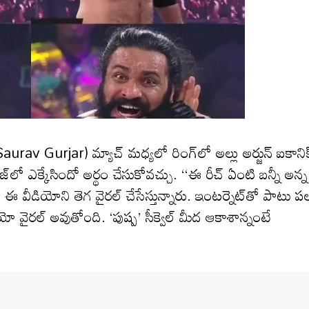
urav Gurjar) మ్యాచ్‌ మధ్యలో రింగ్‌లో అల్లు అర్జున్ ఐకానిక
ేంజ్‌లో ఎక్కేసిందో అర్థం చేసుకోవచ్చు. ‘‘ఈ రీచ్ ఏంటి బన్నీ అన్న
స్ ఈ వీడియోని తెగ వైరల్ చేసేస్తున్నారు. ఇంటర్నెట్‌తో పాటు ప
ియో వైరల్ అవుతోంది. ‘పుష్ప’ సీక్వెల్ మీద ఆకాశాన్నంటే