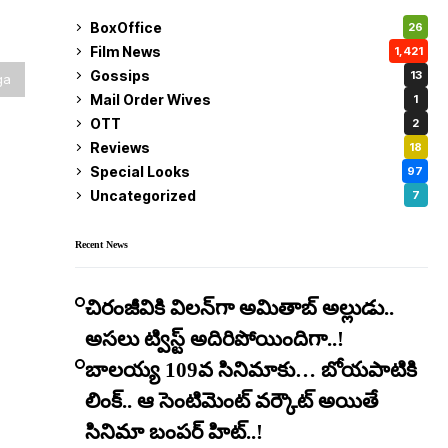
BoxOffice
26
Film News
1,421
Gossips
13
ga
Mail Order Wives
1
OTT
2
Reviews
18
Special Looks
97
Uncategorized
7
Recent News
చిరంజీవికి విలన్‌గా అమితాబ్ అల్లుడు..
అసలు ట్విస్ట్ అదిరిపోయిందిగా..!
బాలయ్య 109వ సినిమాకు… బోయపాటికి
లింక్.. ఆ సెంటిమెంట్ వర్కౌట్ అయితే
సినిమా బంపర్ హిట్..!