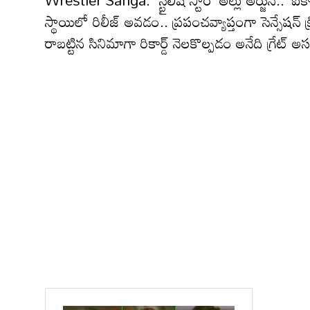
Wrestler Sanga: ‘స్టైలిష్ స్టార్’ అల్లు అర్జున్.. ‘ఐక
స్థాయిలో రిలీజ్ అవడం.. ప్రపంచవ్యాప్తంగా సెన్సేషన్
రాబట్టిన సినిమాగా రికార్డ్ నెలకొల్పడం అనేది గ్రేట్ అ