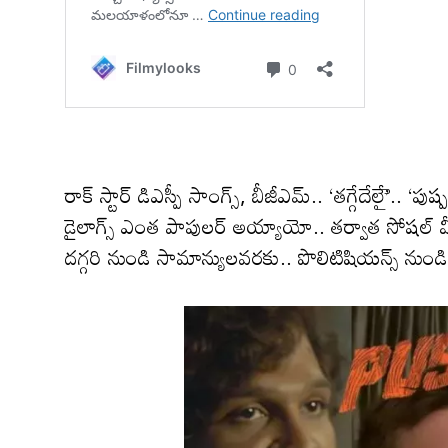
రాక్ స్టార్ డిఎస్పీ సాంగ్స్, బీజీఎమ్.. ‘తగ్గేదేలేై’.. 
డైలాగ్స్ ఎంత పాపులర్ అయ్యాయో.. తర్వాత సోషల్ మీడ
దగ్గరి నుండి సామాన్యులవరకు.. పొలిటిషియన్స్ నుండి స్