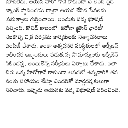
చూడలేదు. ఆయన హీరో గానే కాకుండా ఐ అండ్‌ బ్లడ్
బ్యాంక్ స్థాపించడం ద్వారా ఆయన చేసిన సేవల‌ను
ప్రభుత్వాలు గుర్తించాయి. అందుకు పద్మ భూషణ్
వచ్చింది. కోవిడ్ కాలంలో ‘కరోనా క్రైసిస్ ఛారిటీ’
నెలకొల్పి చిత్ర పరిశ్రమ కార్మికులకు నిత్యావసరాలు
పంపిణీ చేశారు. ఇంకా అత్యవసర పరిస్థితులలో ఆక్సీజెన్
లభించక ఇబ్బందులు పడుతున్న సామాన్యులకు ఆక్సీజెన్
సిలిండర్లు, అంబులెన్స్ సర్వీసులు ఏర్పాటు చేశారు. ఇలా
చిరు ఒక్క హీరోగానే కాకుండా ఆపదలో ఉన్నవారికి తన
వంతు సహాయం చేస్తూ ఎందరికో మార్గదర్శకులుగా
నిలిచాడు. ఇప్పుడు ఆయ‌న‌కు పద్మ విభూషణ్ వ‌రించింది.