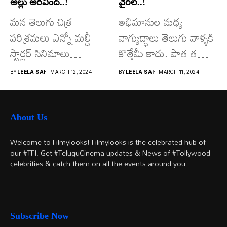
అల్లు అరవింద్..!
వైరల్..!
మన తెలుగు చిత్ర
అభిమానుల మధ్య
పరిశ్రమలు ఎన్నో మల్టీ
వాగ్యుద్ధాలు తెలుగు వాళ్ళకి
స్టార్లర్ సినిమాలు
కొత్తేమీ కాదు. పాత తరం
వచ్చాయి.. కొన్ని సినిమాలు
నటుల నుంచి నేటి...
BY
LEELA SAI
MARCH 12, 2024
BY
LEELA SAI
MARCH 11, 2024
అయితే...
About Us
Welcome to Filmylooks! Filmylooks is the celebrated hub of
our #TFI. Get #TeluguCinema updates & News of #Tollywood
celebrities & catch them on all the events around you.
Subscribe Now