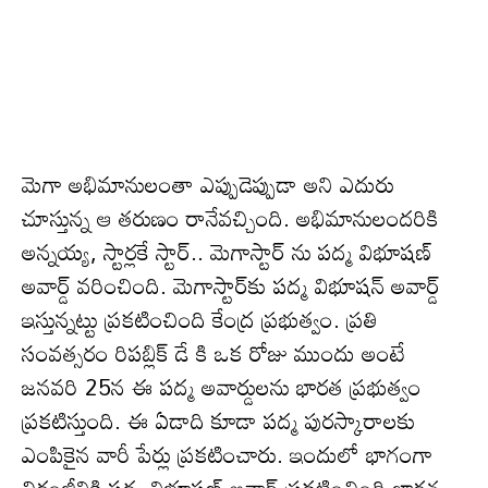
మెగా అభిమానులంతా ఎప్పుడెప్పుడా అని ఎదురు
చూస్తున్న ఆ తరుణం రానేవచ్చింది. అభిమానులందరికి
అన్నయ్య, స్టార్లకే స్టార్‌.. మెగాస్టార్‌ ను పద్మ విభూషణ్‌
అవార్డ్‌ వరించింది. మెగాస్టార్‌కు పద్మ విభూషన్‌ అవార్డ్‌
ఇస్తున్నట్టు ప్రకటించింది కేంద్ర ప్రభుత్వం. ప్రతి
సంవత్సరం రిపబ్లిక్ డే కి ఒక రోజు ముందు అంటే
జనవరి 25న ఈ పద్మ అవార్డులను భారత ప్రభుత్వం
ప్రకటిస్తుంది. ఈ ఏడాది కూడా పద్మ పురస్కారాలకు
ఎంపికైన వారీ పేర్లు ప్రకటించారు. ఇందులో భాగంగా