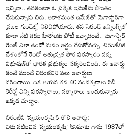
ఇచ్చినా.. తనకంటూ ఓ ప్రత్యేక ఇమేజ్‌ను సొంతం
చేసుకున్నాడు చిరు. ఆకాశమంత ఇమేజ్‌తో మెగాస్టార్‌గా
ప్రజల గుండెల్లో నిలిచిపోయాడు. తన సెకండ్‌ ఇన్నింగ్స్‌లో
కూడా నేటి తరం హీరోలకు పోటీ ఇచ్చాడంటే.. మెగాస్టార్‌
రేంజ్ ఎలా ఉందో మ‌నం అర్థం చేసుకోవచ్చు. చిరంజీవికి
దేశంలోనే రెండో అత్యున్నత పౌర పురస్కారం పద్మ
విభూషణ్‌తో భార‌త‌ ప్రభుత్వం సత్కరించింది. ఈ అవార్డు
కంటే ముందే చిరంజీవిని పలు అవార్డులు
వరించాయి..ఇక ఆయన తన 40 సంవత్సరాలు సినీ
కెరీర్లో ఎన్ని పురస్కారాలు, సత్కారాలు అందుకున్నారు
ఇక్కడ చూద్దాం.
చిరంజీవి ‘స్వయంకృషి’కి తొలి అవార్డు:
చిరు న‌టించిన ‘స్వయంకృషి’ సినిమాకు గాను 1987లో