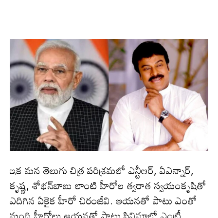
ఇక మ‌న తెలుగు చిత్ర ప‌రిశ్ర‌మ‌లో ఎన్టీఆర్‌, ఏఎన్నార్‌,
కృష్ణ, శోభన్‌బాబు లాంటి హీరోల త్వరాత స్వయంకృషితో
ఎదిగిన ఏకైక హీరో చిరంజీవి. ఆయనతో పాటు ఎంతో
మంది హీరోలు అయ‌న‌తో పాటు సినిమాల్లో ఎంట్రీ