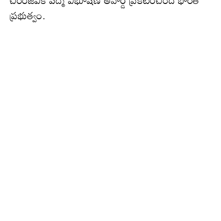
చిరంజీవికి పద్మ విభూషణ్‌ అవార్డ్‌ ప్రకటించింది భార‌త‌
ప్రభుత్వం.