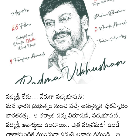
పద్మశ్రీ లేదు… నేరుగా పద్మభూషణ్:
మ‌న భారత ప్రభుత్వం నుంచి వచ్చే అత్యున్నత పురస్కారం
భారతరత్న.. ఆ తర్వాత పద్మ విభూషణ్, పద్మభూషణ్,
పద్మశ్రీ అవార్డులు ఉంటాయి.. చిత్ర పరిశ్రమలో ఉండే
చాలామందికి ముందుగా పద్మశ్రీ అవార్డు వస్తుంది.. ఆ