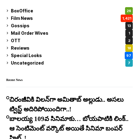
BoxOffice
26
Film News
1,421
Gossips
13
Mail Order Wives
1
OTT
2
Reviews
18
Special Looks
97
Uncategorized
7
Recent News
చిరంజీవికి విలన్‌గా అమితాబ్ అల్లుడు.. అసలు
ట్విస్ట్ అదిరిపోయిందిగా..!
బాలయ్య 109వ సినిమాకు… బోయపాటికి లింక్..
ఆ సెంటిమెంట్ వర్కౌట్ అయితే సినిమా బంపర్
హిట్..!