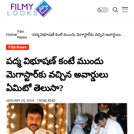
Film
Home
పద్మ విభూషణ్ కంటే ముందు మెగాస్టార్‌కు వచ్చిన అవార్డులు
News
ఏమిటో తెలుసా?
Film News
పద్మ విభూషణ్ కంటే ముందు
మెగాస్టార్‌కు వచ్చిన అవార్డులు
ఏమిటో తెలుసా?
JANUARY 26, 2024
1 MINS READ