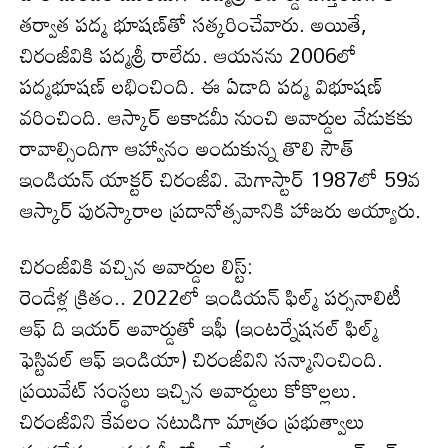
తర్వాత పద్మ భూషణ్‌తో సత్కరించేవారు. అయితే,
చిరంజీవికి పద్మశ్రీ రాలేదు. ఆయనను 2006లో
పద్మభూషణ్ లభించింది. ఈ ఏడాది పద్మ విభూషణ్
వరించింది. ఆస్కార్ అకాడమీ నుంచి అవార్డుల వేడుకకు
రావాల్సిందిగా ఆహ్వానం అందుకున్న తొలి సౌత్
ఇండియన్ యాక్టర్ చిరంజీవి. మెగాస్టార్ 1987లో 59వ
ఆస్కార్ పురస్కారాల ప్రదానోత్సవానికి హాజరు అయ్యారు.
చిరంజీవికి వచ్చిన అవార్డుల లిస్ట్‌:
రెండేళ్ల క్రితం.. 2022లో ఇండియన్ ఫిల్మ్ పర్సనాలిటీ
ఆఫ్ ది ఇయర్ అవార్డుతో ఇఫీ (ఇంటర్నేషనల్ ఫిల్మ్
ఫెస్టివల్ ఆఫ్ ఇండియా) చిరంజీవిని సన్మానించింది.
ప్రయివేట్ సంస్థలు ఇచ్చిన అవార్డులు కోకొల్లలు.
చిరంజీవిని కేవలం నటుడిగా మాత్రం ప్రభుత్వాలు