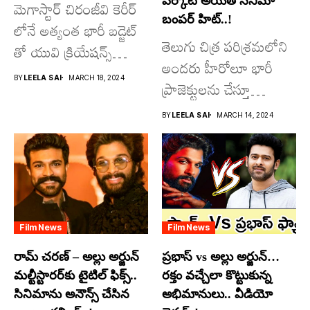
వర్కౌట్ అయితే సినిమా
మెగాస్టార్ చిరంజీవి కెరీర్
బంపర్ హిట్..!
లోనే అత్యంత భారీ బడ్జెట్
తెలుగు చిత్ర పరిశ్రమలోని
తో యువి క్రియేషన్స్
అందరు హీరోలూ భారీ
రూపొందిస్తున్న
BY
LEELA SAI
MARCH 18, 2024
ప్రాజెక్టులను చేస్తూ
విశ్వంభర...
దూసుకుపోతోన్నారు.
BY
LEELA SAI
MARCH 14, 2024
అందులో కొందరు
మాత్రమే...
Film News
Film News
రామ్ చరణ్ – అల్లు అర్జున్
ప్రభాస్ vs అల్లు అర్జున్…
మల్టీస్టారర్​కు టైటిల్ ఫిక్స్..
రక్తం వచ్చేలా కొట్టుకున్న
సినిమాను అనౌన్స్ చేసిన
అభిమానులు.. వీడియో