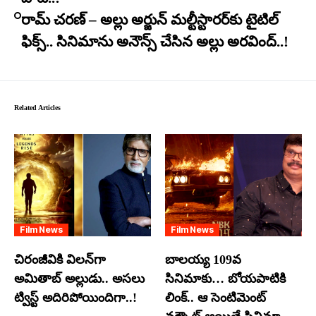
రామ్ చరణ్ – అల్లు అర్జున్ మల్టీస్టారర్​కు టైటిల్
ఫిక్స్.. సినిమాను అనౌన్స్ చేసిన అల్లు అరవింద్..!
Related Articles
Film News
Film News
చిరంజీవికి విలన్‌గా
బాలయ్య 109వ
అమితాబ్ అల్లుడు.. అసలు
సినిమాకు… బోయపాటికి
ట్విస్ట్ అదిరిపోయిందిగా..!
లింక్.. ఆ సెంటిమెంట్