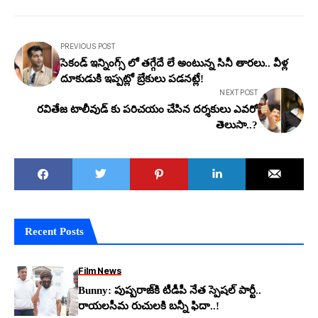
PREVIOUS POST
సెకండ్ ఇన్నింగ్స్ లో త‌గ్గేదే లే అంటున్న సినీ తార‌లు.. వీళ్ల
దూకుడుకి ఇప్ప‌ట్లో బ్రేకులు ప‌డ‌న‌ట్లే!
NEXT POST
రవితేజ టాలీవుడ్ కు పరిచయం చేసిన దర్శకులు ఎవరో
తెలుసా..?
Recent Posts
Film News
Bunny: పుష్ప‌రాజ్‌కి టీడీపీ నేత స్పెష‌ల్ పార్టీ..
రాయ‌ల‌సీమ రుచులకి బ‌న్నీ ఫిదా..!