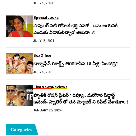
JULY 9, 2023
Special Looks
పాపులర్ నటి రోహిణి భర్త ఎవరో.. ఆమె ఆయనకి
ఎందుకు విడాకులిచ్చారో తెలుసా..?!
JULY 15, 2021
BoxOffice
బాక్సాఫీస్ రికార్డ్స్ తిరగరాసిన 18 ఏళ్ల ‘సింహాద్రి’!
JULY 9, 2021
Film News
Reviews
హృతిక్ రోష‌న్ ఫైట‌ర్ ‘ రివ్యూ.. మరోసారి సిద్ధార్థ్‌
ఆనంద్- హృతిక్ తో తన మ్యాజిక్ ని రిపీట్ చేశాడుగా..!
JANUARY 25, 2024
Categories