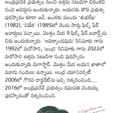
ఆంధ్రప్రదేశ్ ప్రభుత్వం నుంచి ఉత్తమ నటుడిగా చిరంజీవి
నంది అవిర్డును అందుకున్నారు. ఆయనకు తొలి ప్రభుత్వ
పురస్కారం కూడా ఇదే. అంతకు ముందు ‘శుభలేఖ’
(1982), ‘విజేత’ (1985)లో రెండు సార్లు ఫిల్మ్ ఫేర్
అవార్డులు వచ్చాయి. మొత్తం మీద 9 ఫిల్మ్ ఫేర్ అవార్డ్స్‌ను
చిరు అందుకున్నారు. ‘ఆపద్బాంధవుడు’ సినిమాకు గాను
1992లో మరోసారి, ‘ఇంద్ర’ సినిమాకు గాను 2022లో
మ‌రోసారి ఉత్తమ నటుడిగా నంది పురస్కారం
అందుకున్నారు మెగాస్టార్. మొత్తం మీద ఆయన ఖాతాలో
మూడు నందులు ఉన్నాయి. ఆంధ్ర యూనివర్సిటీ
2006లో గౌరవ డాక్టరేట్‌ను ఇచ్చి సత్కరించింది…
2016లో ఆంధ్రప్రదేశ్ ప్రభుత్వం రఘుపతి వెంకయ్య
పురస్కారంతో సత్కరించింది.